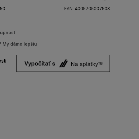
50
EAN:
4005705007503
tupnosť
u? My dáme lepšiu
sti