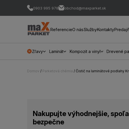
0903 995 978
obchod@maxparket.sk
Referencie
O nás
Služby
Kontakty
Predaj
Zľavy
Laminát
Kompozit a vinyl
Drevené pa
Domov
/
Parketová chémia
/ Čistič na laminátové podlahy Kr
Nakupujte výhodnejšie, spoľa
bezpečne