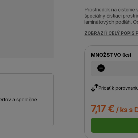
Prostriedok na čistenie
špeciálny čistiaci prost
laminátových podláh. Od
ZOBRAZIŤ CELÝ POPIS
MNOŽSTVO
(
ks
)
Pridať k porovnani
ertov a spoločne
7,17 €
/ ks s