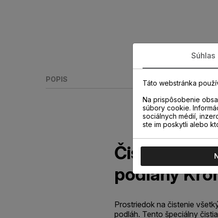
Súhlas
POPIS
Táto webstránka použí
Na prispôsobenie obsah
súbory cookie. Informá
sociálnych médií, inzer
ste im poskytli alebo kt
Čistič na la
podlahy Kron
Prostriedok na čistenie všet
podláh. Tento špeciálny čistia