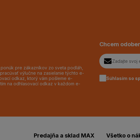
Chcem odober
h ponúk pre zákazníkov zo sveta podláh,
pracúvať výlučne na zasielanie týchto e-
Súhlasím so s
dzovací odkaz, ktorý vám pošleme e-
utím na odhlasovací odkaz v každom e-
Predajňa a sklad MAX
Všetko o ná