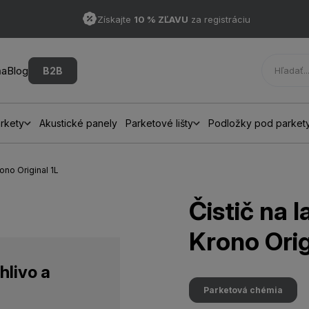
Získajte
10 % ZĽAVU
za registráciu
ňa
Blog
B2B
rkety
Akustické panely
Parketové lišty
Podložky pod parket
ono Original 1L
Čistič na 
Krono Orig
hlivo a
Parketová chémia