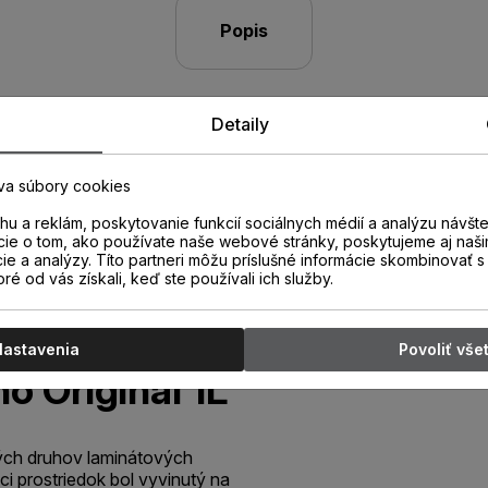
Popis
Detaily
va súbory cookies
u a reklám, poskytovanie funkcií sociálnych médií a analýzu návšt
cie o tom, ako používate naše webové stránky, poskytujeme aj naši
cie a analýzy. Títo partneri môžu príslušné informácie skombinovať s 
oré od vás získali, keď ste používali ich služby.
minátové
Nastavenia
Povoliť vše
o Original 1L
kých druhov laminátových
ci prostriedok bol vyvinutý na