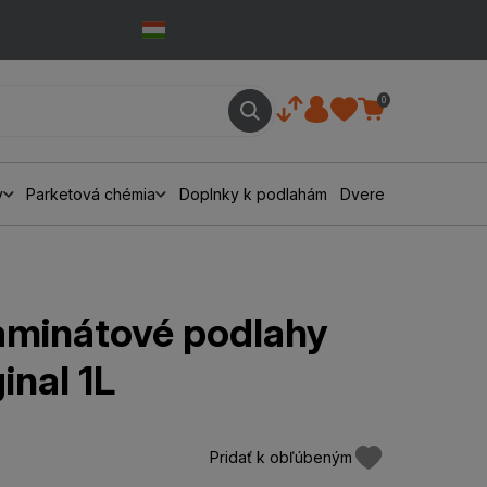
0
y
Parketová chémia
Doplnky k podlahám
Dvere
laminátové podlahy
inal 1L
Pridať k obľúbeným