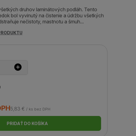
 všetkých druhov laminátových podláh. Tento
riedok bol vyvinutý na čistenie a údržbu všetkých
straňuje nečistoty, mastnotu a šmuh...
 PRODUKTU
u
 DPH
5,83 €
/ ks bez DPH
PRIDAŤ DO KOŠÍKA