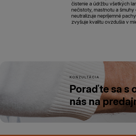
čistenie a údržbu všetkých l
nečistoty, mastnotu a šmuhy 
neutralizuje nepríjemné pachy
zvyšuje kvalitu ovzdušia v mi
KONZULTÁCIA
Poraďte sa s
nás na predajn