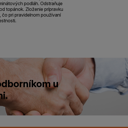
aminátových podláh. Odstraňuje
od topánok. Zloženie prípravku
, čo pri pravidelnom používaní
estnosti.
 odborníkom u
i.