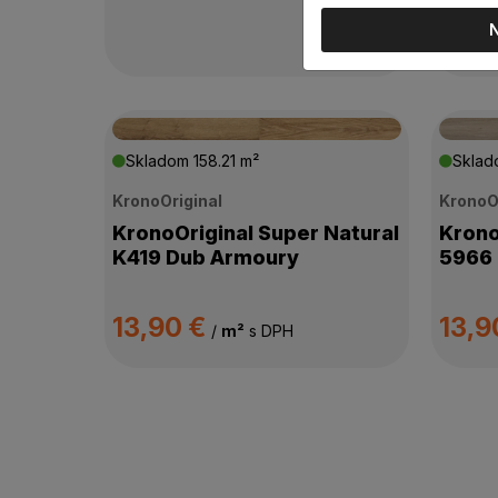
Skladom
158.21 m²
Skla
KronoOriginal
KronoO
KronoOriginal Super Natural
Krono
K419 Dub Armoury
5966 
13,90 €
13,9
/
m²
s DPH