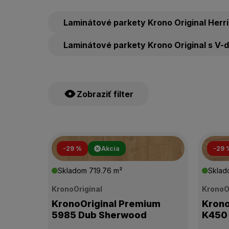
Laminátové parkety Krono Original Herr
Laminátové parkety Krono Original s V-
Zobraziť filter
ŠTÍTKY PRODUKTOV
-29 %
Akcia
-29 
Skladom
719.76 m²
Skla
CENA
KronoOriginal
KronoO
KronoOriginal Premium
Krono
VÝROBCA
5985 Dub Sherwood
K450 