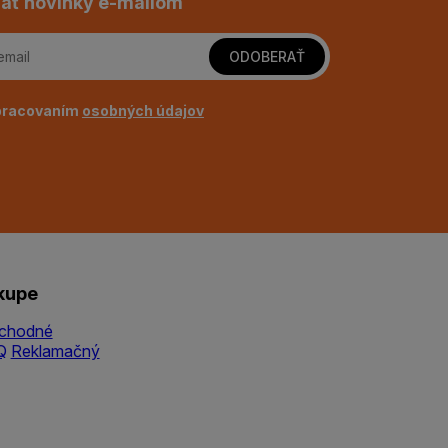
ať novinky e-mailom
ODOBERAŤ
pracovaním
osobných údajov
kupe
chodné
Q
Reklamačný