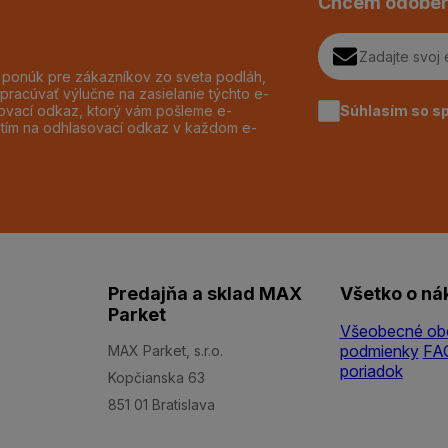
Chcem odober
h ponúk pre zákazníkov zo sveta podláh,
pracúvať výlučne na zasielanie týchto e-
Súhlasím so s
dzovací odkaz, ktorý vám pošleme e-
utím na odhlasovací odkaz v každom e-
Predajňa a sklad MAX
Všetko o ná
Parket
Všeobecné ob
podmienky
FA
MAX Parket, s.r.o.
poriadok
Kopčianska 63
851 01 Bratislava