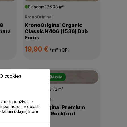
Skladom
176.08 m²
KronoOriginal
 8
KronoOriginal Organic
nara
Classic K406 (1536) Dub
Eurus
19,90 €
/
m²
s DPH
O cookies
-29 %
Akcia
Skladom
163.72 m²
atural
KronoOriginal
evnosti používame
m partnerom v oblasti
KronoOriginal Premium
ďalšími údajmi, ktoré
5946 Dub Rockford