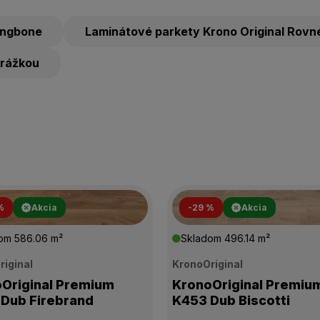
ingbone
Laminátové parkety Krono Original Rovn
drážkou
%
Akcia
-29 %
Akcia
dom
586.06 m²
Skladom
496.14 m²
riginal
KronoOriginal
Original Premium
KronoOriginal Premiu
Dub Firebrand
K453 Dub Biscotti