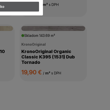
9,90 €
/
m²
s DPH
tko
13,90 €
Skladom
143.69 m²
KronoOriginal
 10
KronoOriginal Organic
Classic K395 (1531) Dub
Tornado
19,90 €
/
m²
s DPH