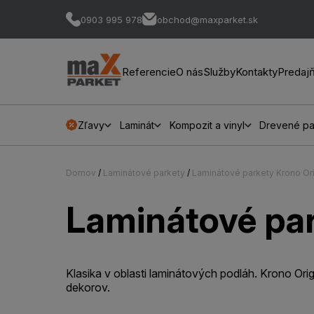
0903 995 978
obchod@maxparket.sk
Referencie
O nás
Služby
Kontakty
Predaj
Zľavy
Laminát
Kompozit a vinyl
Drevené pa
Domov
/
Laminátové parkety
/
Laminátové parkety Krono Ori
Laminátové par
Klasika v oblasti laminátových podláh. Krono Ori
dekorov.