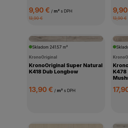
HRÚBKA PODLAHY
9,90 €
9,90
/
m²
s DPH
13,90 €
13,90 €
KOLEKCIA
ZÁŤAŽOVÁ TRIEDA
Skladom
241.57 m²
Skla
PODLAHOVÉ VYKUROVANIE
KronoOriginal
KronoO
KronoOriginal Super Natural
Krono
SPÔSOB POKLÁDKY
K418 Dub Longbow
K478 
Mush
DOSTUPNOSŤ
13,90 €
17,9
/
m²
s DPH