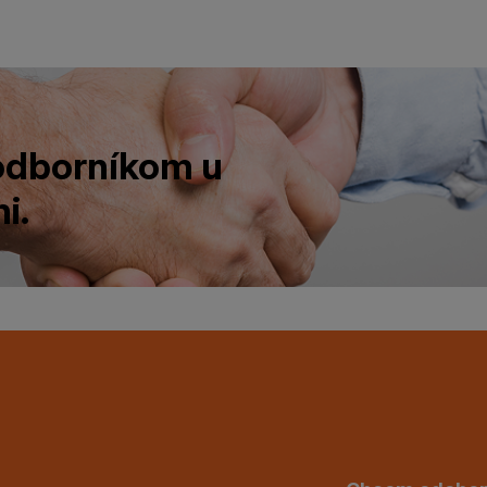
 odborníkom u
i.