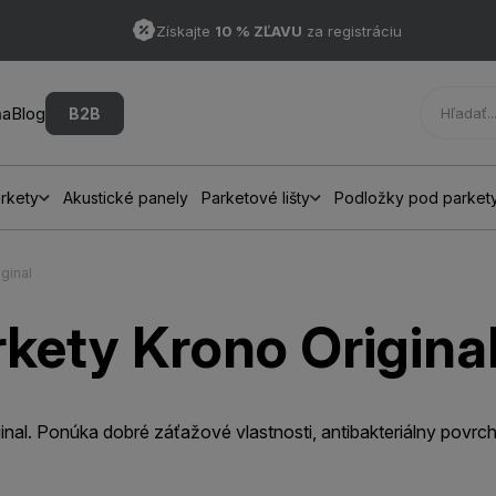
Získajte
10 % ZĽAVU
za registráciu
ňa
Blog
B2B
rkety
Akustické panely
Parketové lišty
Podložky pod parket
ginal
kety Krono Origina
ginal. Ponúka dobré záťažové vlastnosti, antibakteriálny povr