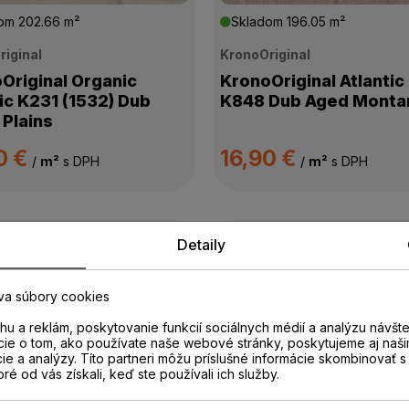
dom
202.66 m²
Skladom
196.05 m²
riginal
KronoOriginal
Original Organic
KronoOriginal Atlantic
ic K231 (1532) Dub
K848 Dub Aged Monta
 Plains
0 €
16,90 €
/
m²
s DPH
/
m²
s DPH
Detaily
dom
168.36 m²
Skladom
165.38 m²
riginal
KronoOriginal
va súbory cookies
Original Organic
KronoOriginal Super N
u a reklám, poskytovanie funkcií sociálnych médií a analýzu návšt
ic 5947 (1519) Dub
8575 Dub Blonde
cie o tom, ako používate naše webové stránky, poskytujeme aj naši
ric
cie a analýzy. Títo partneri môžu príslušné informácie skombinovať s 
oré od vás získali, keď ste používali ich služby.
0 €
13,90 €
/
m²
s DPH
/
m²
s DPH