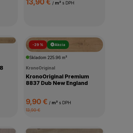
13,90 €
/
m²
s DPH
-29 %
Akcia
Skladom
225.96 m²
 8
KronoOriginal
KronoOriginal Premium
8837 Dub New England
9,90 €
/
m²
s DPH
13,90 €