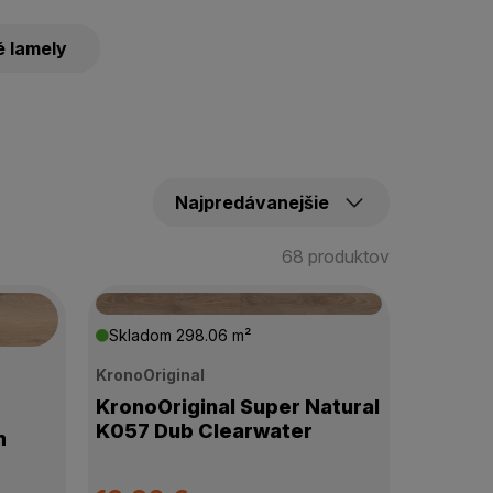
é lamely
68 produktov
Skladom
298.06 m²
KronoOriginal
KronoOriginal Super Natural
K057 Dub Clearwater
m