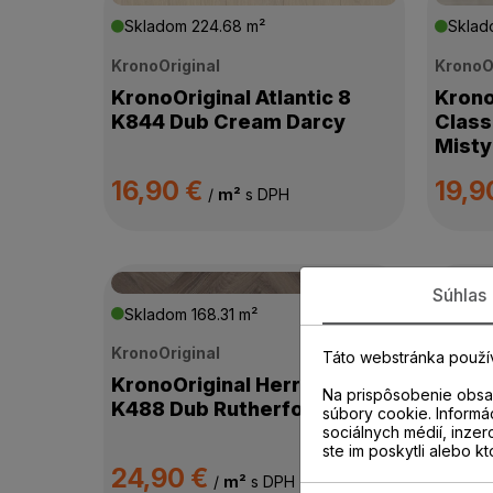
Skladom
224.68 m²
Skla
KronoOriginal
KronoO
KronoOriginal Atlantic 8
Krono
K844 Dub Cream Darcy
Class
Misty
16,90 €
19,9
/
m²
s DPH
Súhlas
Skladom
168.31 m²
Skla
KronoOriginal
KronoO
Táto webstránka použí
KronoOriginal Herringbone
Krono
Na prispôsobenie obsah
K488 Dub Rutherford
Class
súbory cookie. Informá
Histo
sociálnych médií, inzer
ste im poskytli alebo kt
24,90 €
19,9
/
m²
s DPH