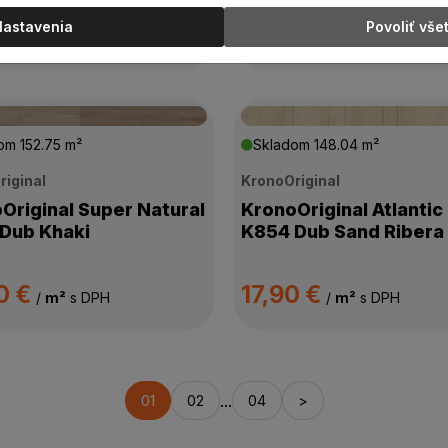
Nastavenia
Povoliť vše
dom
152.75 m²
Skladom
148.04 m²
riginal
KronoOriginal
Original Super Natural
KronoOriginal Atlantic
Dub Khaki
K854 Dub Sand Ribera
0 €
17,90 €
/
m²
s DPH
/
m²
s DPH
...
01
02
04
>