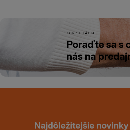
KONZULTÁCIA
Poraďte sa s
nás na predajn
Najdôležitejšie novinky