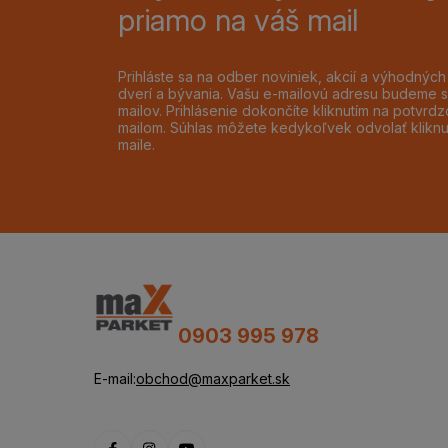
priamo na váš mail
Prihláste sa na odber noviniek, akcií a výhodnýc
dverí a bývania. Vašu e-mailovú adresu budeme s
mailov. Prihlásenie dokončíte kliknutím na potvr
mailom. Súhlas môžete kedykoľvek odvolať klikn
maile.
0903 995 978
E-mail:
obchod@maxparket.sk