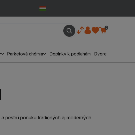
0
y
Parketová chémia
Doplnky k podlahám
Dvere
l
ch a pestrú ponuku tradičných aj moderných