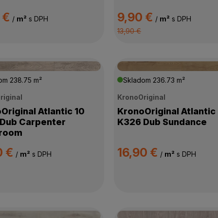
 €
9,90 €
/
m²
s DPH
/
m²
s DPH
13,90 €
dom
238.75 m²
Skladom
236.73 m²
riginal
KronoOriginal
Original Atlantic 10
KronoOriginal Atlantic
Dub Carpenter
K326 Dub Sundance
room
0 €
16,90 €
/
m²
s DPH
/
m²
s DPH