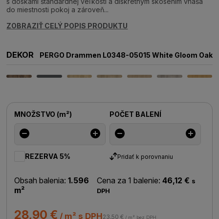
s doskami štandardnej veľkosti a diskrétnym skosením vnáša
do miestnosti pokoj a zároveň...
ZOBRAZIŤ CELÝ POPIS PRODUKTU
DEKOR
PERGO Drammen L0348-05015 White Gloom Oak
MNOŽSTVO
(
m²
)
POČET BALENÍ
REZERVA 5%
Pridať k porovnaniu
Obsah balenia:
1.596
Cena za 1 balenie:
46,12 €
s
m²
DPH
28,90 €
/ m² s DPH
23,50 €
/ m² bez DPH