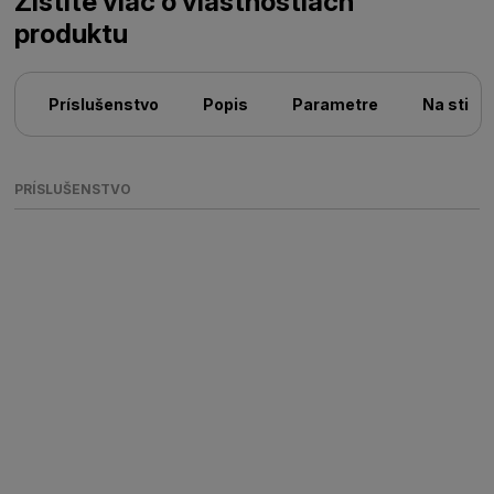
Zistite viac o vlastnostiach
produktu
Príslušenstvo
Popis
Parametre
Na stiah
PRÍSLUŠENSTVO