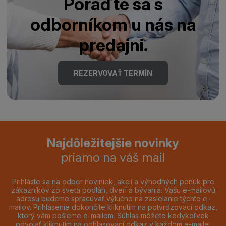
Poraďte sa s
odborníkom u nás na
predajni.
REZERVOVAŤ TERMÍN
Najdôležitejšie novinky
priamo na váš mail
Prihláste sa na odber noviniek, akcií a výhodných ponúk pre
zákazníkov zo sveta podláh, dverí a bývania. Vašu e-mailovú
adresu budeme spracúvať výlučne na zasielanie týchto e-
mailov. Prihlásenie dokončíte kliknutím na potvrdzovací odkaz,
ktorý vám pošleme e-mailom. Súhlas môžete kedykoľvek
odvolať kliknutím na odhlasovací odkaz v každom e-maile.