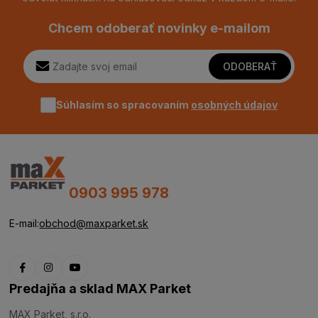
Chcem odoberať novinky e-mailom
ODOBERAŤ
Súhlasím so spracovaním
osobných údajov
0903 995 978
E-mail:
obchod@maxparket.sk
Predajňa a sklad MAX Parket
MAX Parket, s.r.o.