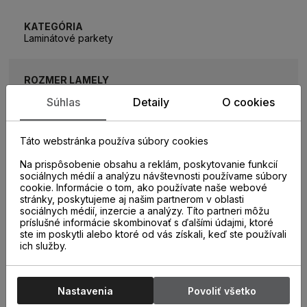
KATEGÓRIA
Laminátové parkety
ROZMER LAMELY
1200 x 190 mm
Súhlas
Detaily
O cookies
ROZMER BALÍKA
Táto webstránka používa súbory cookies
1,596 m2 (7 lamiel)
Na prispôsobenie obsahu a reklám, poskytovanie funkcií
sociálnych médií a analýzu návštevnosti používame súbory
ZÁŤAŽOVÁ TRIEDA
cookie. Informácie o tom, ako používate naše webové
32
stránky, poskytujeme aj našim partnerom v oblasti
sociálnych médií, inzercie a analýzy. Títo partneri môžu
príslušné informácie skombinovať s ďalšími údajmi, ktoré
ste im poskytli alebo ktoré od vás získali, keď ste používali
TYP SPOJA
ich služby.
Uniclic
Nastavenia
Povoliť všetko
HRÚBKA PODLAHY
8 mm