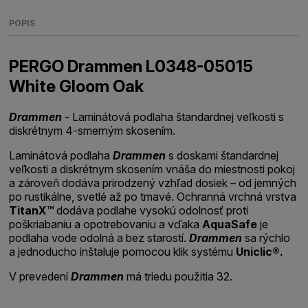
POPIS
PERGO Drammen L0348-05015
White Gloom Oak
Drammen
- Laminátová podlaha štandardnej veľkosti s
diskrétnym 4-smerným skosením.
Laminátová podlaha
Drammen
s doskami štandardnej
veľkosti a diskrétnym skosením vnáša do miestnosti pokoj
a zároveň dodáva prirodzený vzhľad dosiek – od jemných
po rustikálne, svetlé až po tmavé. Ochranná vrchná vrstva
TitanX™
dodáva podlahe vysokú odolnosť proti
poškriabaniu a opotrebovaniu a vďaka
AquaSafe
je
podlaha vode odolná a bez starostí.
Drammen
sa rýchlo
a jednoducho inštaluje pomocou klik systému
Uniclic®.
V prevedení
Drammen
má triedu použitia 32.