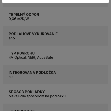
TEPELNÝ ODPOR
0,06 m2K/W
PODLAHOVÉ VYKUROVANIE
áno
TYP POVRCHU
4V Optical, NEIR, AquaSafe
INTEGROVANÁ PODLOŽKA
nie
SPÔSOB POKLÁDKY
plávajúcim spôsobom na podložku