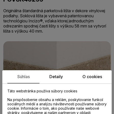
Originálna štandardná parketová lišta v dekore vinylovej
podlahy. Soklová lišta je vybavená patentovanou
technológiou Incizo®, vďaka ktorej jednoduchým
odrezaním spodnej časti lišty s výškou 58 mm sa vytvorí
lišta s výškou 40 mm.
Súhlas
Detaily
O cookies
Táto webstránka používa súbory cookies
Na prispôsobenie obsahu a reklám, poskytovanie funkcií
sociálnych médií a analýzu návštevnosti používame súbory
cookie. Informácie o tom, ako používate naše webové
stránky, poskytujeme aj našim partnerom v oblasti