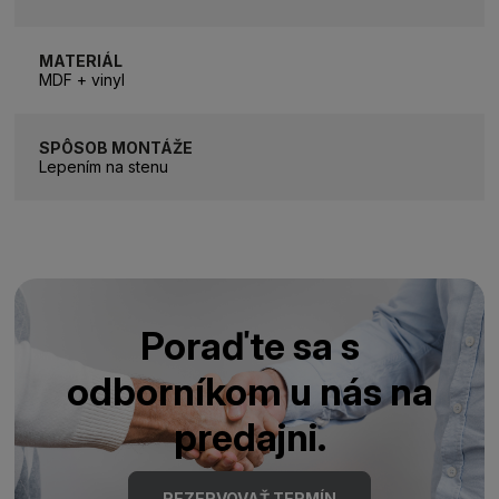
MATERIÁL
MDF + vinyl
SPÔSOB MONTÁŽE
Lepením na stenu
Poraďte sa s
odborníkom u nás na
predajni.
REZERVOVAŤ TERMÍN