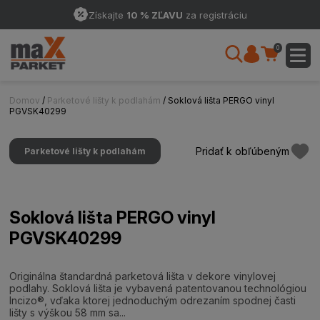
Získajte
10 % ZĽAVU
za registráciu
0
Domov
/
Parketové lišty k podlahám
/ Soklová lišta PERGO vinyl
PGVSK40299
Pridať k obľúbeným
Parketové lišty k podlahám
Soklová lišta PERGO vinyl
PGVSK40299
Originálna štandardná parketová lišta v dekore vinylovej
podlahy. Soklová lišta je vybavená patentovanou technológiou
Incizo®, vďaka ktorej jednoduchým odrezaním spodnej časti
lišty s výškou 58 mm sa...