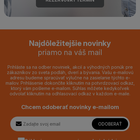
Najdôležitejšie novinky
priamo na váš mail
Prihláste sa na odber noviniek, akcií a výhodných ponúk pre
zákazníkov zo sveta podláh, dverí a bývania. Vašu e-mailovú
adresu budeme spracúvať výlučne na zasielanie týchto e-
mailov. Prihlásenie dokončíte kliknutím na potvrdzovací odkaz,
ktorý vám pošleme e-mailom. Súhlas môžete kedykoľvek
odvolať kliknutím na odhlasovací odkaz v každom e-maile.
Chcem odoberať novinky e-mailom
ODOBERAŤ