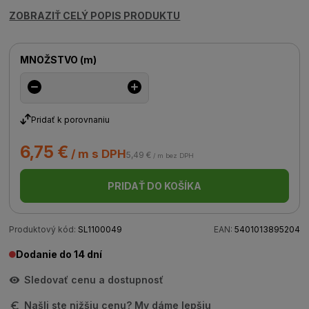
ZOBRAZIŤ CELÝ POPIS PRODUKTU
MNOŽSTVO
(
m
)
Pridať k porovnaniu
6,75 €
/ m s DPH
5,49 €
/ m bez DPH
PRIDAŤ DO KOŠÍKA
Produktový kód:
SL1100049
EAN:
5401013895204
Dodanie do 14 dní
Sledovať cenu a dostupnosť
Našli ste nižšiu cenu? My dáme lepšiu