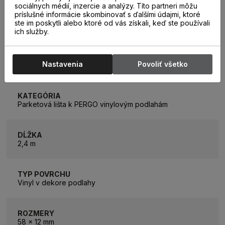
sociálnych médií, inzercie a analýzy. Títo partneri môžu
príslušné informácie skombinovať s ďalšími údajmi, ktoré
ste im poskytli alebo ktoré od vás získali, keď ste používali
ich služby.
PARAMETRE
Nastavenia
Povoliť všetko
KATEGÓRIA
Parketová lišta k PERGO vinylovým podlahám
DĹŽKA
2,4 m
TYP POVRCHU
Vinyl v dekore podlahy
ROZMERY
58 x 12 mm