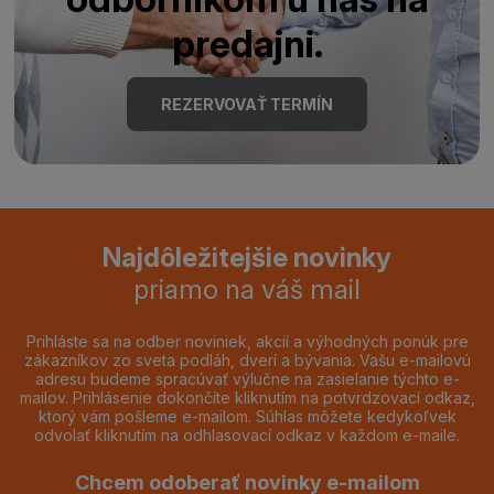
predajni.
REZERVOVAŤ TERMÍN
Najdôležitejšie novinky
priamo na váš mail
Prihláste sa na odber noviniek, akcií a výhodných ponúk pre
zákazníkov zo sveta podláh, dverí a bývania. Vašu e-mailovú
adresu budeme spracúvať výlučne na zasielanie týchto e-
mailov. Prihlásenie dokončíte kliknutím na potvrdzovací odkaz,
ktorý vám pošleme e-mailom. Súhlas môžete kedykoľvek
odvolať kliknutím na odhlasovací odkaz v každom e-maile.
Chcem odoberať novinky e-mailom