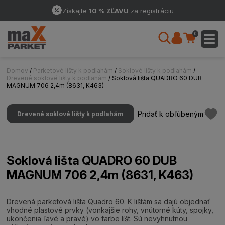
Získajte
10 % ZĽAVU
za registráciu
0
Domov
/
Parketové lišty k podlahám
/
Soklové lišty k podlahám
/
Drevené soklové lišty k podlahám
/ Soklová lišta QUADRO 60 DUB
MAGNUM 706 2,4m (8631, K463)
Pridať k obľúbeným
Drevené soklové lišty k podlahám
Soklová lišta QUADRO 60 DUB
MAGNUM 706 2,4m (8631, K463)
Drevená parketová lišta Quadro 60. K lištám sa dajú objednať
vhodné plastové prvky (vonkajšie rohy, vnútorné kúty, spojky,
ukončenia ľavé a pravé) vo farbe líšt. Sú nevyhnutnou