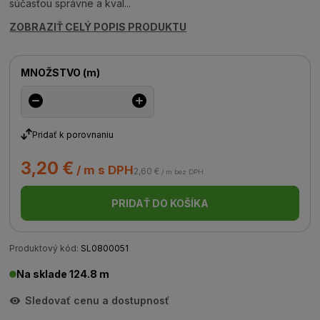
súčasťou správne a kval...
ZOBRAZIŤ CELÝ POPIS PRODUKTU
MNOŽSTVO
(
m
)
Pridať k porovnaniu
3,20 €
/ m s DPH
2,60 €
/ m bez DPH
PRIDAŤ DO KOŠÍKA
Produktový kód:
SL0800051
Na sklade 124.8 m
Sledovať cenu a dostupnosť