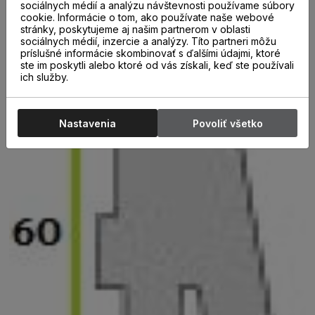
sociálnych médií a analýzu návštevnosti používame súbory
urýchľuje montáž líšt, ale aj chráni miesta spojov pred
cookie. Informácie o tom, ako používate naše webové
poškodením.
Pri objednávke treba upresniť počet
stránky, poskytujeme aj našim partnerom v oblasti
jednotlivých prvkov.
Špeciálny systém montáže líšt na
sociálnych médií, inzercie a analýzy. Títo partneri môžu
príslušné informácie skombinovať s ďalšími údajmi, ktoré
klipy umožňuje namontovať lišty bez viditeľných skrutiek,
ste im poskytli alebo ktoré od vás získali, keď ste používali
čo ešte viac umocňuje elegantný vzhľad týchto líšt.
ich služby.
Takáto montáž zároveň umožňuje jednoduchú demontáž
a opätovnú montáž líšt . Ďaľšia, rýchlejšia a jednoduchšia
možnosť uchytenia líšt je pomocou lepidla.
Nastavenia
Povoliť všetko