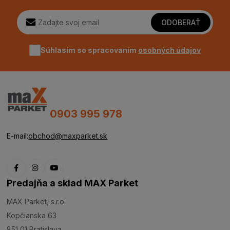
ODOBERAŤ
Súhlasím so spracovaním
osobných údajov
0903 995 978
E-mail:
obchod@maxparket.sk
Predajňa a sklad MAX Parket
MAX Parket, s.r.o.
Kopčianska 63
851 01 Bratislava