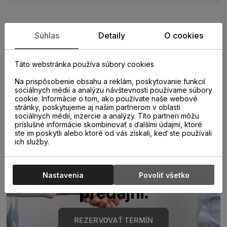
Súhlas
Detaily
O cookies
Zistite viac o vlastnostiach
produktu
Táto webstránka používa súbory cookies
Na prispôsobenie obsahu a reklám, poskytovanie funkcií
sociálnych médií a analýzu návštevnosti používame súbory
cookie. Informácie o tom, ako používate naše webové
stránky, poskytujeme aj našim partnerom v oblasti
sociálnych médií, inzercie a analýzy. Títo partneri môžu
príslušné informácie skombinovať s ďalšími údajmi, ktoré
ste im poskytli alebo ktoré od vás získali, keď ste používali
ich služby.
Poraďte sa s
odborníkom u nás na
Nastavenia
Povoliť všetko
predajni.
REZERVOVAŤ TERMÍN