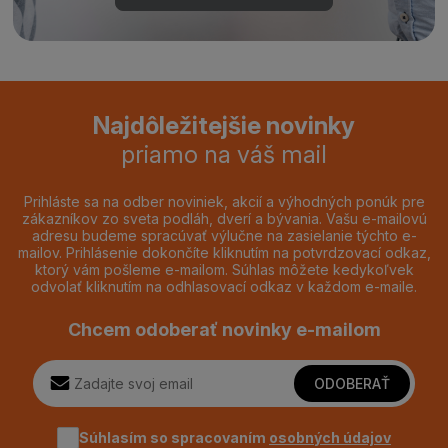
Najdôležitejšie novinky
priamo na váš mail
Prihláste sa na odber noviniek, akcií a výhodných ponúk pre
zákazníkov zo sveta podláh, dverí a bývania. Vašu e-mailovú
adresu budeme spracúvať výlučne na zasielanie týchto e-
mailov. Prihlásenie dokončíte kliknutím na potvrdzovací odkaz,
ktorý vám pošleme e-mailom. Súhlas môžete kedykoľvek
odvolať kliknutím na odhlasovací odkaz v každom e-maile.
Chcem odoberať novinky e-mailom
ODOBERAŤ
Súhlasím so spracovaním
osobných údajov