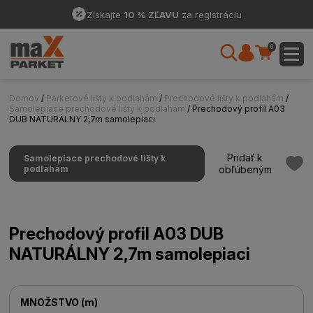
Získajte
10 % ZĽAVU
za registráciu
0
Domov
/
Parketové lišty k podlahám
/
Prechodové lišty k podlahám
/
Samolepiace prechodové lišty k podlahám
/ Prechodový profil A03
DUB NATURÁLNY 2,7m samolepiaci
Pridať k
Samolepiace prechodové lišty k
podlahám
obľúbeným
Prechodový profil A03 DUB
NATURÁLNY 2,7m samolepiaci
MNOŽSTVO
(
m
)