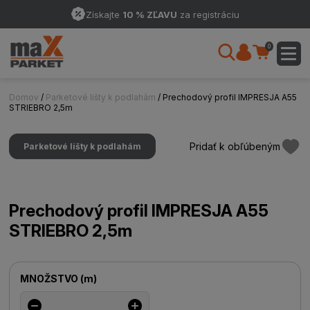
Získajte
10 % ZĽAVU
za registráciu
0
Domov
/
Parketové lišty k podlahám
/ Prechodový profil IMPRESJA A55
STRIEBRO 2,5m
Pridať k obľúbeným
Parketové lišty k podlahám
Prechodový profil IMPRESJA A55
STRIEBRO 2,5m
MNOŽSTVO
(
m
)