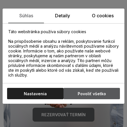
Zistite viac o vlastnostiach
Súhlas
Detaily
O cookies
produktu
Táto webstránka používa súbory cookies
Na prispôsobenie obsahu a reklám, poskytovanie funkcií
sociálnych médií a analýzu návštevnosti používame súbory
cookie. Informácie o tom, ako používate naše webové
stránky, poskytujeme aj našim partnerom v oblasti
sociálnych médií, inzercie a analýzy. Títo partneri môžu
príslušné informácie skombinovať s ďalšími údajmi, ktoré
ste im poskytli alebo ktoré od vás získali, keď ste používali
Poraďte sa s
ich služby.
odborníkom u nás na
Nastavenia
Povoliť všetko
predajni.
REZERVOVAŤ TERMÍN