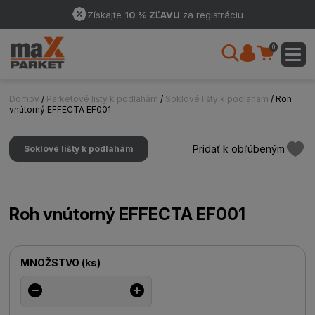
Získajte
10 % ZĽAVU
za registráciu
0
Domov
/
Parketové lišty k podlahám
/
Soklové lišty k podlahám
/ Roh
vnútorný EFFECTA EF001
Pridať k obľúbeným
Soklové lišty k podlahám
Roh vnútorný EFFECTA EF001
MNOŽSTVO
(
ks
)