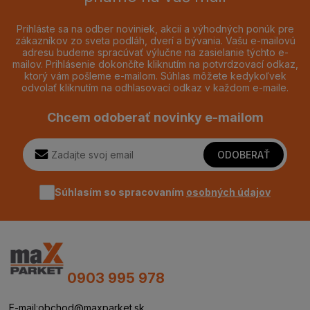
Prihláste sa na odber noviniek, akcií a výhodných ponúk pre
zákazníkov zo sveta podláh, dverí a bývania. Vašu e-mailovú
adresu budeme spracúvať výlučne na zasielanie týchto e-
mailov. Prihlásenie dokončíte kliknutím na potvrdzovací odkaz,
ktorý vám pošleme e-mailom. Súhlas môžete kedykoľvek
odvolať kliknutím na odhlasovací odkaz v každom e-maile.
Chcem odoberať novinky e-mailom
ODOBERAŤ
Súhlasím so spracovaním
osobných údajov
0903 995 978
E-mail:
obchod@maxparket.sk