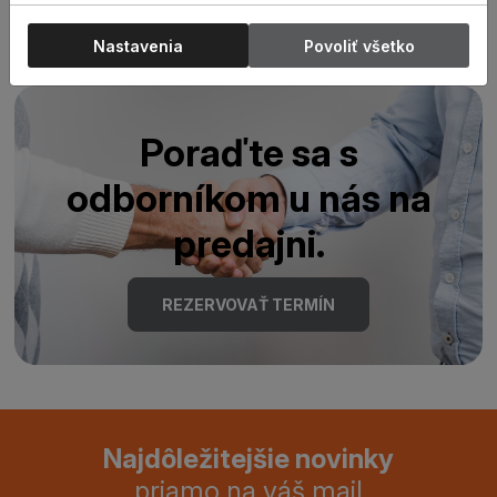
Nastavenia
Povoliť všetko
Poraďte sa s
odborníkom u nás na
predajni.
REZERVOVAŤ TERMÍN
Najdôležitejšie novinky
priamo na váš mail