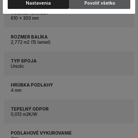
Nastavenia
Povoliť všetko
ROZMER LAMELY
610 x 303 mm
ROZMER BALÍKA
2,772 m2 (15 lamiel)
TYP SPOJA
Uniclic
HRÚBKA PODLAHY
4 mm
TEPELNÝ ODPOR
0,013 m2K/W
PODLAHOVÉ VYKUROVANIE