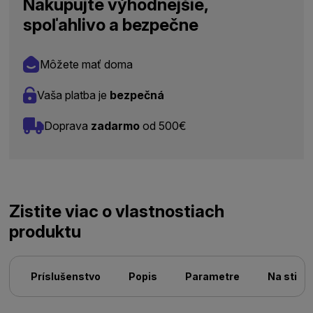
Nakupujte výhodnejšie,
spoľahlivo a bezpečne
Môžete mať doma
Vaša platba je
bezpečná
Doprava
zadarmo
od 500€
Zistite viac o vlastnostiach
produktu
Príslušenstvo
Popis
Parametre
Na stiah