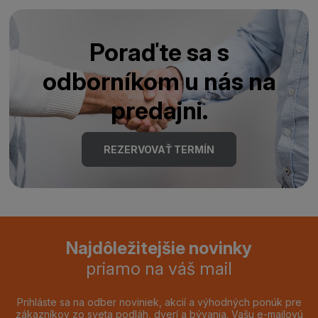
Poraďte sa s
odborníkom u nás na
predajni.
REZERVOVAŤ TERMÍN
Najdôležitejšie novinky
priamo na váš mail
Prihláste sa na odber noviniek, akcií a výhodných ponúk pre
zákazníkov zo sveta podláh, dverí a bývania. Vašu e-mailovú