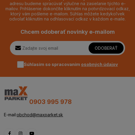
adresu budeme spracúvať výlučne na zasielanie týchto e-
mailov. Prihlásenie dokončíte kliknutím na potvrdzovací odkaz,
ktorý vám pošleme e-mailom. Súhlas môžete kedykoľvek
odvolať kliknutím na odhlasovací odkaz v každom e-maile.
Chcem odoberať novinky e-mailom
ODOBERAŤ
Súhlasím so spracovaním
osobných údajov
0903 995 978
E-mail:
obchod@maxparket.sk