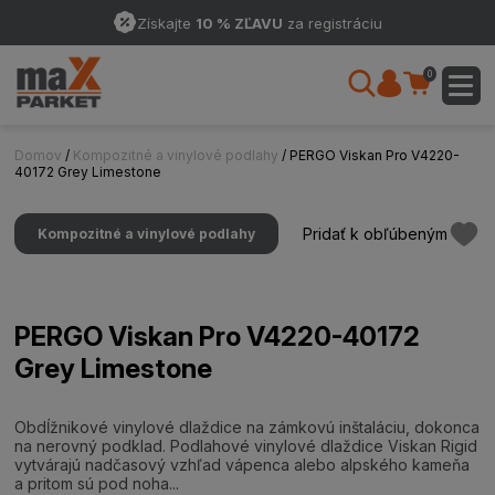
Získajte
10 % ZĽAVU
za registráciu
0
Domov
/
Kompozitné a vinylové podlahy
/ PERGO Viskan Pro V4220-
40172 Grey Limestone
Pridať k obľúbeným
Kompozitné a vinylové podlahy
PERGO Viskan Pro V4220-40172
Grey Limestone
Obdĺžnikové vinylové dlaždice na zámkovú inštaláciu, dokonca
na nerovný podklad. Podlahové vinylové dlaždice Viskan Rigid
vytvárajú nadčasový vzhľad vápenca alebo alpského kameňa
a pritom sú pod noha...