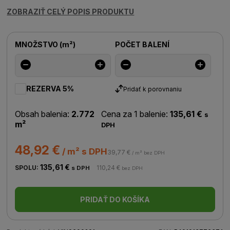
ZOBRAZIŤ CELÝ POPIS PRODUKTU
MNOŽSTVO
(
m²
)
POČET BALENÍ
REZERVA 5%
Pridať k porovnaniu
Obsah balenia:
2.772
Cena za 1 balenie:
135,61 €
s
m²
DPH
48,92 €
/ m² s DPH
39,77 €
/ m² bez DPH
135,61 €
SPOLU:
110,24 €
s DPH
bez DPH
PRIDAŤ DO KOŠÍKA