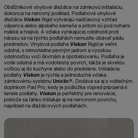
Obdĺžnikové vinylové dlaždice na zámkovú inštaláciu,
dokonca na nerovný podklad. Podlahové vinylové
dlaždice
Viskan
Rigid vytvárajú nadčasový vzhľad
vápenca alebo alpského kameňa a pritom sú pod nohami
mäkké a hrejivé. A vďaka vynikajúcej odolnosti proti
nárazu sa na týchto podlahách nemusíte obávať pádu
predmetov. Vinylová podlaha
Viskan
Rigid je veľmi
odolná, s mimoriadne pevným jadrom a vysokou
odolnosťou voči škvrnám a opotrebovaniu. Podlaha je
vode odolná a má vodotesný povrch, takže je skvelou
voľbou aj do kuchyne alebo do predsiene. Inštalácia
podlahy
Viskan
je rýchla a jednoduchá vďaka
zámkovému systému
Uniclic®.
Dodáva sa aj s voliteľným
doplnkom Pad Pro, kedy je podložka vopred pripojená k
lamele podlahy.
Viskan
je perfektný pre renovácie,
pretože sa ľahko inštaluje aj na nerovnom povrchu,
napríklad na dlaždicových podlahách.