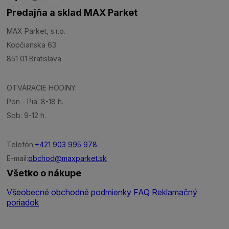
Predajňa a sklad MAX Parket
MAX Parket, s.r.o.
Kopčianska 63
851 01 Bratislava
OTVÁRACIE HODINY:
Pon - Pia: 8-18 h.
Sob: 9-12 h.
Telefón:
+421 903 995 978
E-mail:
obchod@maxparket.sk
Všetko o nákupe
Všeobecné obchodné podmienky
FAQ
Reklamačný
poriadok