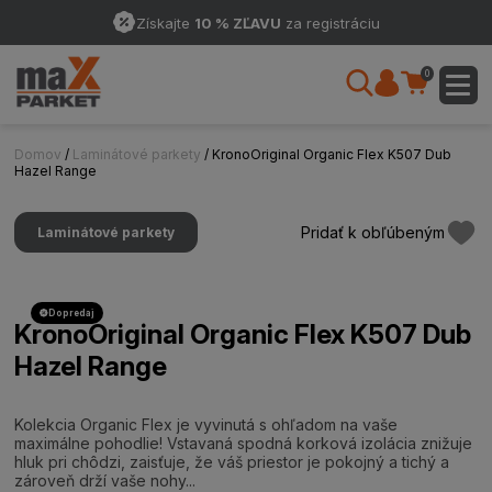
Získajte
10 % ZĽAVU
za registráciu
0
Domov
/
Laminátové parkety
/ KronoOriginal Organic Flex K507 Dub
Hazel Range
Pridať k obľúbeným
Laminátové parkety
Dopredaj
KronoOriginal Organic Flex K507 Dub
Hazel Range
Kolekcia Organic Flex je vyvinutá s ohľadom na vaše
maximálne pohodlie! Vstavaná spodná korková izolácia znižuje
hluk pri chôdzi, zaisťuje, že váš priestor je pokojný a tichý a
zároveň drží vaše nohy...