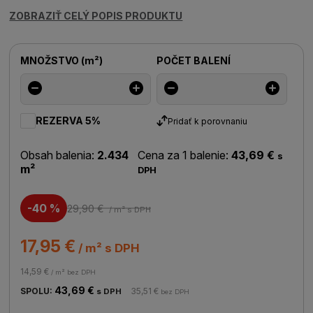
ZOBRAZIŤ CELÝ POPIS PRODUKTU
MNOŽSTVO
(
m²
)
POČET BALENÍ
REZERVA 5%
Pridať k porovnaniu
Obsah balenia:
2.434
Cena za 1 balenie:
43,69 €
s
m²
DPH
-40 %
29,90 €
/ m²
s DPH
17,95 €
/ m² s DPH
14,59 €
/ m² bez DPH
43,69 €
SPOLU:
35,51 €
s DPH
bez DPH