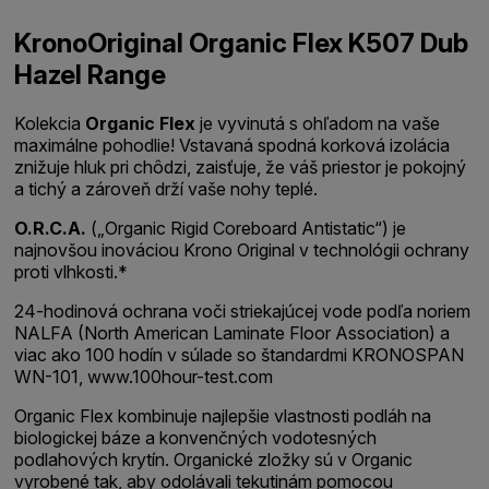
KronoOriginal Organic Flex K507 Dub
Hazel Range
Kolekcia
Organic Flex
je vyvinutá s ohľadom na vaše
maximálne pohodlie! Vstavaná spodná korková izolácia
znižuje hluk pri chôdzi, zaisťuje, že váš priestor je pokojný
a tichý a zároveň drží vaše nohy teplé.
O.R.C.A.
(„Organic Rigid Coreboard Antistatic“) je
najnovšou inováciou Krono Original v technológii ochrany
proti vlhkosti.*
24-hodinová ochrana voči striekajúcej vode podľa noriem
NALFA (North American Laminate Floor Association) a
viac ako 100 hodín v súlade so štandardmi KRONOSPAN
WN-101, www.100hour-test.com
Organic Flex kombinuje najlepšie vlastnosti podláh na
biologickej báze a konvenčných vodotesných
podlahových krytín. Organické zložky sú v Organic
vyrobené tak, aby odolávali tekutinám pomocou