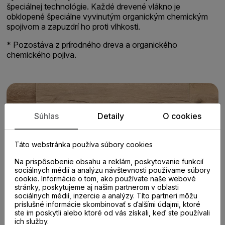
špeciálnej technológie. Každé drevené vlákno je
obklopené špeciálne vyvinutým organickým chemickým
spojivom a zapuzdrí ho proti vlhkosti.
* Pozostáva z prírodného dreva a organického
chemického pojiva.
Súhlas
Detaily
O cookies
Táto webstránka používa súbory cookies
Na prispôsobenie obsahu a reklám, poskytovanie funkcií
sociálnych médií a analýzu návštevnosti používame súbory
cookie. Informácie o tom, ako používate naše webové
stránky, poskytujeme aj našim partnerom v oblasti
sociálnych médií, inzercie a analýzy. Títo partneri môžu
príslušné informácie skombinovať s ďalšími údajmi, ktoré
ste im poskytli alebo ktoré od vás získali, keď ste používali
ich služby.