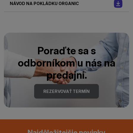
NÁVOD NA POKLÁDKU ORGANIC
Poraďte sa s
odborníkom u nás na
predajni.
REZERVOVAŤ TERMÍN
Najdôležitejšie novinky