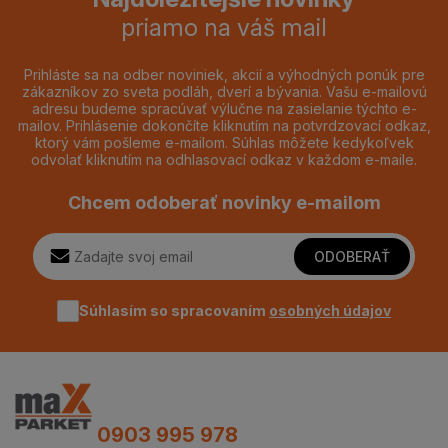
priamo na váš mail
Prihláste sa na odber noviniek, akcií a výhodných ponúk pre
zákazníkov zo sveta podláh, dverí a bývania. Vašu e-mailovú
adresu budeme spracúvať výlučne na zasielanie týchto e-
mailov. Prihlásenie dokončíte kliknutím na potvrdzovací odkaz,
ktorý vám pošleme e-mailom. Súhlas môžete kedykoľvek
odvolať kliknutím na odhlasovací odkaz v každom e-maile.
Chcem odoberať novinky e-mailom
ODOBERAŤ
Súhlasím so spracovaním
osobných údajov
0903 995 978