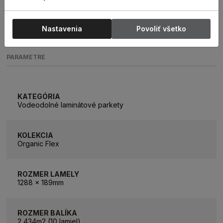
Nastavenia
Povoliť všetko
PARAMETRE
KATEGÓRIA
Vodeodolné laminátové parkety
KOLEKCIA
Organic Flex
ROZMER LAMELY
1288 x 189mm
ROZMER BALÍKA
2,434m2 (10 lamiel)