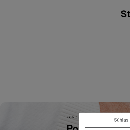
St
KONZULTÁCIA
Súhlas
Poraďte sa s