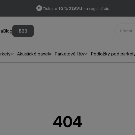
Získajte
10 % ZĽAVU
za registráciu
ňa
Blog
B2B
rkety
Akustické panely
Parketové lišty
Podložky pod parket
404