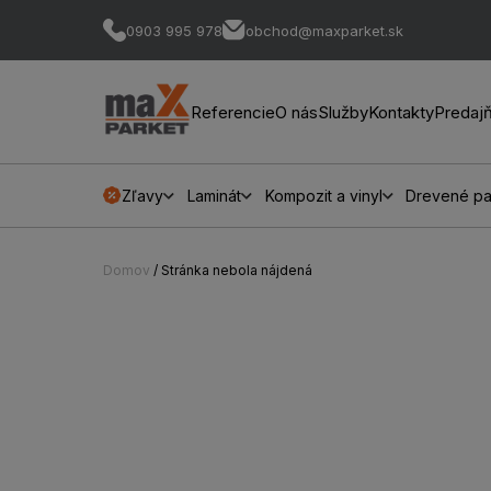
0903 995 978
obchod@maxparket.sk
Referencie
O nás
Služby
Kontakty
Predaj
Zľavy
Laminát
Kompozit a vinyl
Drevené pa
Domov
/ Stránka nebola nájdená