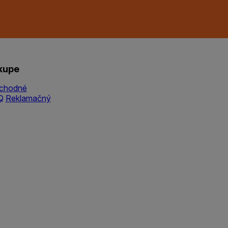
kupe
chodné
Q
Reklamačný