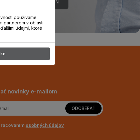
REZERVOVAŤ TERMÍN
evnosti používame
m partnerom v oblasti
ďalšími údajmi, ktoré
tko
ať novinky e-mailom
ODOBERAŤ
pracovaním
osobných údajov