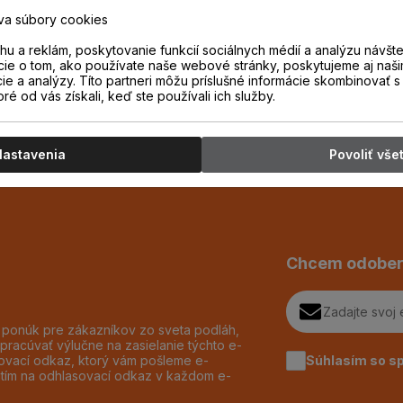
va súbory cookies
i.
u a reklám, poskytovanie funkcií sociálnych médií a analýzu návšt
cie o tom, ako používate naše webové stránky, poskytujeme aj naši
cie a analýzy. Títo partneri môžu príslušné informácie skombinovať s 
oré od vás získali, keď ste používali ich služby.
Nastavenia
Povoliť vše
Chcem odober
h ponúk pre zákazníkov zo sveta podláh,
pracúvať výlučne na zasielanie týchto e-
Súhlasím so s
dzovací odkaz, ktorý vám pošleme e-
utím na odhlasovací odkaz v každom e-