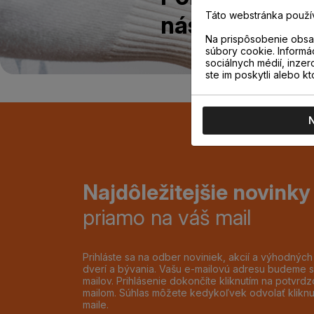
Táto webstránka použí
nás na predajn
Na prispôsobenie obsah
súbory cookie. Informá
sociálnych médií, inzer
ste im poskytli alebo kt
Najdôležitejšie novinky
priamo na váš mail
Prihláste sa na odber noviniek, akcií a výhodnýc
dverí a bývania. Vašu e-mailovú adresu budeme s
mailov. Prihlásenie dokončíte kliknutím na potvr
mailom. Súhlas môžete kedykoľvek odvolať klikn
maile.