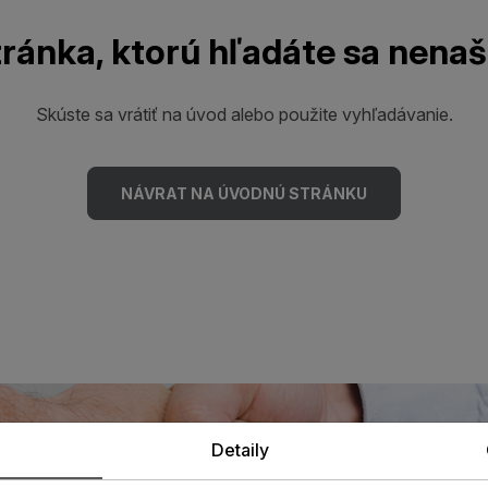
ránka, ktorú hľadáte sa nenaš
Skúste sa vrátiť na úvod alebo použite vyhľadávanie.
NÁVRAT NA ÚVODNÚ STRÁNKU
Detaily
 odborníkom u