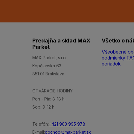
Predajňa a sklad MAX
Všetko o ná
Parket
Všeobecné ob
podmienky
FA
MAX Parket, s.r.o.
poriadok
Kopčianska 63
851 01 Bratislava
OTVÁRACIE HODINY:
Pon - Pia: 8-18 h.
Sob: 9-12 h.
Telefón:
+421 903 995 978
E-mail:
obchod@maxparket.sk