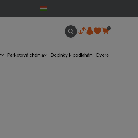
0
y
Parketová chémia
Doplnky k podlahám
Dvere