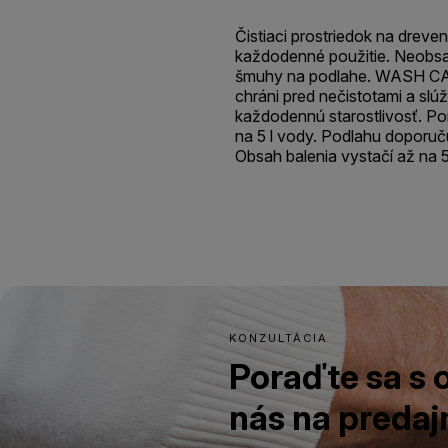
Čistiaci prostriedok na dreve
každodenné použitie. Neobs
šmuhy na podlahe. WASH CAR
chráni pred nečistotami a slúži
každodennú starostlivosť. Pom
na 5 l vody. Podlahu dopor
Obsah balenia vystačí až na 
KONZULTÁCIA
Poraďte sa s
nás na predajn