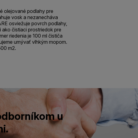
né olejované podlahy pre
ahuje vosk a nezanecháva
E osviežuje povrch podlahy,
 ako čistiaci prostriedok pre
er riedenia je 100 ml čističa
učujeme umývať vlhkým mopom.
500 m2.
 odborníkom u
i.