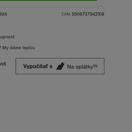
004
EAN:
5906737942109
tupnosť
u? My dáme lepšiu
sti