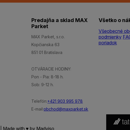
Predajňa a sklad MAX
Všetko o ná
Parket
Všeobecné ob
podmienky
FA
MAX Parket, s.r.o.
poriadok
Kopčianska 63
851 01 Bratislava
OTVÁRACIE HODINY:
Pon - Pia: 8-18 h.
Sob: 9-12 h.
Telefón:
+421 903 995 978
E-mail:
obchod@maxparket.sk
 | Made with ♥ by
Madviso