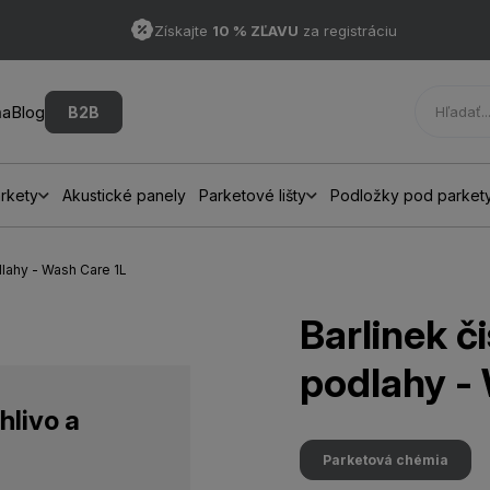
Získajte
10 % ZĽAVU
za registráciu
ňa
Blog
B2B
rkety
Akustické panely
Parketové lišty
Podložky pod parket
dlahy - Wash Care 1L
Barlinek č
podlahy -
hlivo a
Parketová chémia