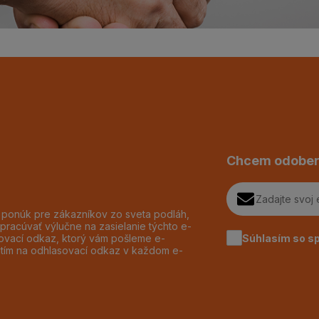
Chcem odober
h ponúk pre zákazníkov zo sveta podláh,
pracúvať výlučne na zasielanie týchto e-
Súhlasím so s
dzovací odkaz, ktorý vám pošleme e-
utím na odhlasovací odkaz v každom e-