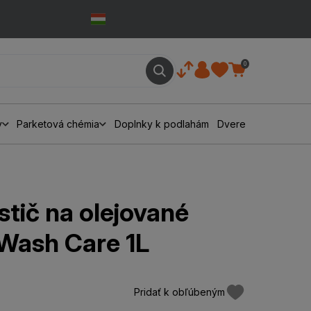
0
y
Parketová chémia
Doplnky k podlahám
Dvere
istič na olejované
 Wash Care 1L
Pridať k obľúbeným