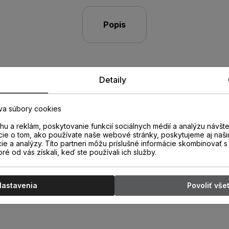
Popis
Detaily
va súbory cookies
u a reklám, poskytovanie funkcií sociálnych médií a analýzu návšt
cie o tom, ako používate naše webové stránky, poskytujeme aj naši
cie a analýzy. Títo partneri môžu príslušné informácie skombinovať s 
oré od vás získali, keď ste používali ich služby.
ič na
Nastavenia
Povoliť vše
dlahy - Wash