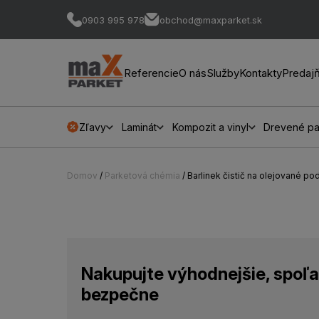
0903 995 978
obchod@maxparket.sk
Referencie
O nás
Služby
Kontakty
Predaj
Zľavy
Laminát
Kompozit a vinyl
Drevené pa
Domov
/
Parketová chémia
/ Barlinek čistič na olejované po
Nakupujte výhodnejšie, spoľa
bezpečne