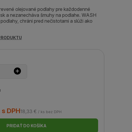
 drevené olejované podlahy pre každodenné
vosk a nezanecháva šmuhy na podlahe. WASH
odlahy, chráni pred nečistotami a slúži ako
 PRODUKTU
u
s s DPH
18,33 €
/ ks bez DPH
PRIDAŤ DO KOŠÍKA