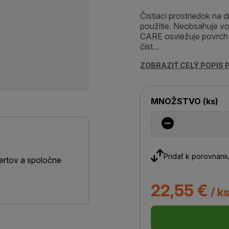
Čistiaci prostriedok na
použitie. Neobsahuje 
CARE osviežuje povrch p
čist...
ZOBRAZIŤ CELÝ POPIS
MNOŽSTVO
(
ks
)
Pridať k porovnani
ertov a spoločne
22,55 €
/ k