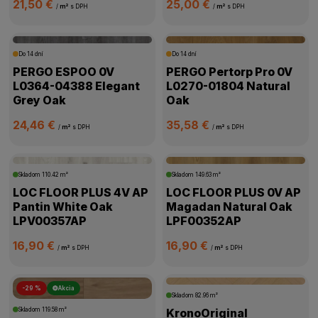
21,50 €
25,00 €
/
m²
s DPH
/
m²
s DPH
Do 14 dní
Do 14 dní
PERGO ESPOO 0V
PERGO Pertorp Pro 0V
L0364-04388 Elegant
L0270-01804 Natural
Grey Oak
Oak
24,46 €
35,58 €
/
m²
s DPH
/
m²
s DPH
Skladom
110.42 m²
Skladom
149.63 m²
LOC FLOOR PLUS 4V AP
LOC FLOOR PLUS 0V AP
Pantin White Oak
Magadan Natural Oak
LPV00357AP
LPF00352AP
16,90 €
16,90 €
/
m²
s DPH
/
m²
s DPH
-29 %
Akcia
Skladom
82.96 m²
Skladom
119.58 m²
KronoOriginal