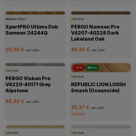
Skladom
3.36 m²
Do 14 dní
XpertPRO Ultimo Dub
PERGO Namsen Pro
Summer 24244Q
V4207-40228 Dark
Lakeland Oak
20,50 €
48,92 €
/
m²
s DPH
/
m²
s DPH
-10 %
Akcia
Do 14 dní
PERGO Viskan Pro
Do 14 dní
V4220-40171 Grey
REPUBLIC LION L005H
Alpstone
Smash (Oceanside)
48,92 €
/
m²
s DPH
35,37 €
/
m²
s DPH
39,30 €
Do 14 dní
Do 14 dní