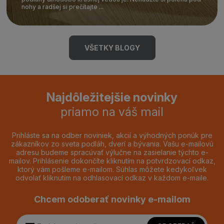
nohy a radšej si prečítajte ...
VŠETKY BLOGY
Najdôležitejšie novinky
priamo na váš mail
Prihláste sa na odber noviniek, akcií a výhodných ponúk pre
zákazníkov zo sveta podláh, dverí a bývania. Vašu e-mailovú
adresu budeme spracúvať výlučne na zasielanie týchto e-
mailov. Prihlásenie dokončíte kliknutím na potvrdzovací odkaz,
ktorý vám pošleme e-mailom. Súhlas môžete kedykoľvek
odvolať kliknutím na odhlasovací odkaz v každom e-maile.
Chcem odoberať novinky e-mailom