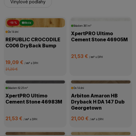
Vinylové podlahy
-10 %
Akcia
Skladom
38.1 m²
Do 14 dní
XpertPRO Ultimo
REPUBLIC CROCODILE
Cement Stone 46905M
C006 DryBack Bump
21,53 €
/
m²
s DPH
19,09 €
/
m²
s DPH
21,20 €
Skladom
62.25 m²
Do 14 dní
XpertPRO Ultimo
Arbiton Amaron HB
Cement Stone 46983M
Dryback H DA 147 Dub
Georgetown
21,53 €
21,00 €
/
m²
s DPH
/
m²
s DPH