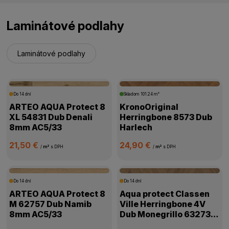
Laminátové podlahy
Laminátové podlahy
Do 14 dní
Skladom
101.24 m²
ARTEO AQUA Protect 8
KronoOriginal
XL 54831 Dub Denali
Herringbone 8573 Dub
8mm AC5/33
Harlech
21,50 €
24,90 €
/
m²
s DPH
/
m²
s DPH
Do 14 dní
Do 14 dní
ARTEO AQUA Protect 8
Aqua protect Classen
M 62757 Dub Namib
Ville Herringbone 4V
8mm AC5/33
Dub Monegrillo 63273
8mm AC5/33