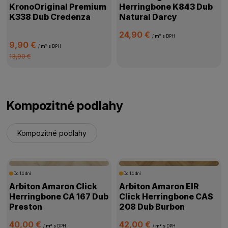
KronoOriginal Premium
Herringbone K843 Dub
K338 Dub Credenza
Natural Darcy
24,90 €
/
m²
s DPH
9,90 €
/
m²
s DPH
13,90 €
Kompozitné podlahy
Kompozitné podlahy
Do 14 dní
Do 14 dní
Arbiton Amaron Click
Arbiton Amaron EIR
Herringbone CA 167 Dub
Click Herringbone CAS
Preston
208 Dub Burbon
40,00 €
42,00 €
/
m²
s DPH
/
m²
s DPH