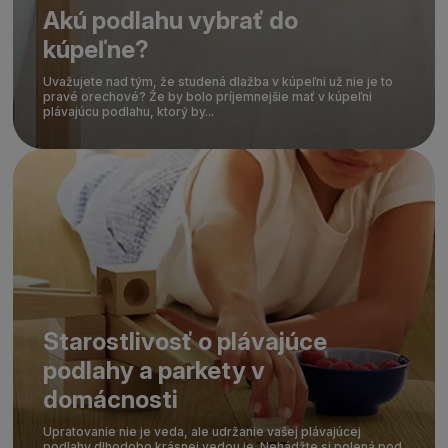
Akú podlahu vybrať do
kúpeľne?
Uvažujete nad tým, že studená dlažba v kúpeľni už nie je to
pravé orechové? Že by bolo príjemnejšie mať v kúpeľni
plávajúcu podlahu, ktorý by...
Starostlivosť o plávajúce
podlahy a parkety v
domácnosti
Upratovanie nie je veda, ale udržanie vašej plávajúcej
podlahy dlhodobo krásnej vedou je. Nehádžte si polená pod