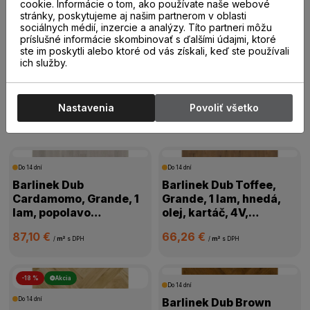
20,00 €
19,00 €
cookie. Informácie o tom, ako používate naše webové
/
m²
s DPH
/
m²
s DPH
stránky, poskytujeme aj našim partnerom v oblasti
sociálnych médií, inzercie a analýzy. Títo partneri môžu
príslušné informácie skombinovať s ďalšími údajmi, ktoré
ste im poskytli alebo ktoré od vás získali, keď ste používali
ich služby.
Drevené parkety
Nastavenia
Povoliť všetko
Drevené parkety
Do 14 dní
Do 14 dní
Barlinek Dub
Barlinek Dub Toffee,
Cardamomo, Grande, 1
Grande, 1 lam, hnedá,
lam, popolavo
olej, kartáč, 4V,
biela,mat.lak, kartáč,
1WG000631
87,10 €
66,26 €
4V mikro, 1WG000665
/
m²
s DPH
/
m²
s DPH
-18 %
Akcia
Do 14 dní
Do 14 dní
Barlinek Dub Brown