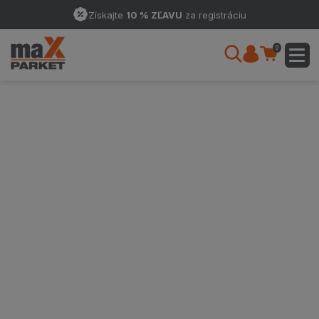
Získajte
10 % ZĽAVU
za registráciu
0