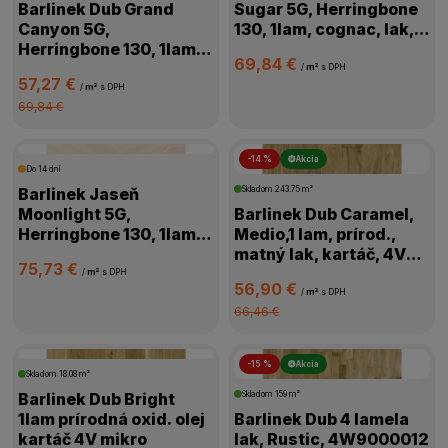
Barlinek Dub Grand
Sugar 5G, Herringbone
Canyon 5G,
130, 1lam, cognac, lak,
Herringbone 130, 1lam,
kartáč,4V, 1WC000006
69,84 €
prírodná, olej,
/
m²
s DPH
57,27 €
kartáč,4V,1WC000011
/
m²
s DPH
69,84 €
-14 %
Akcia
Do 14 dní
Barlinek Jaseň
Skladom
243.75 m²
Moonlight 5G,
Barlinek Dub Caramel,
Herringbone 130, 1lam,
Medio,1 lam, prírod.,
biela, lak matný,4V
matný lak, kartáč, 4V
75,73 €
mikro, 1WC000018
mikro, 1WG000776
/
m²
s DPH
56,90 €
/
m²
s DPH
66,46 €
-15 %
Akcia
Skladom
18.08 m²
Barlinek Dub Bright
Skladom
159 m²
1lam prírodná oxid. olej
Barlinek Dub 4 lamela
kartáč 4V mikro
lak, Rustic, 4W9000012