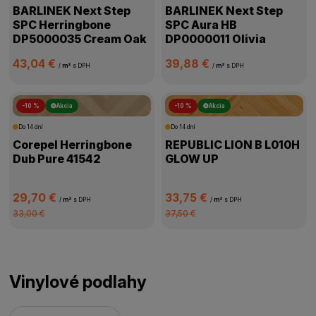
BARLINEK Next Step
BARLINEK Next Step
SPC Herringbone
SPC Aura HB
DP5000035 Cream Oak
DP0000011 Olivia
43,04 €
39,88 €
/
m²
s DPH
/
m²
s DPH
-10 %
Akcia
-10 %
Akcia
Do 14 dní
Do 14 dní
Corepel Herringbone
REPUBLIC LION B L010H
Dub Pure 41542
GLOW UP
29,70 €
33,75 €
/
m²
s DPH
/
m²
s DPH
33,00 €
37,50 €
Vinylové podlahy