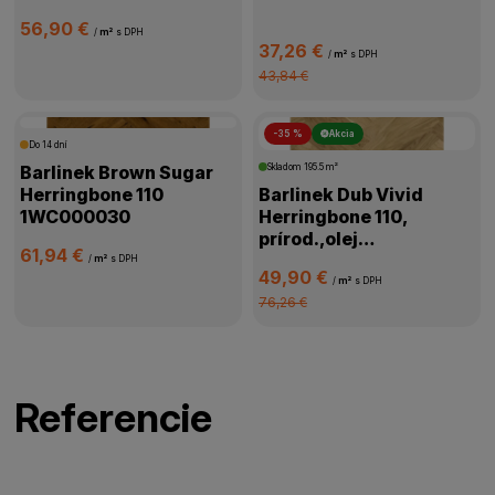
56,90 €
/
m²
s DPH
37,26 €
/
m²
s DPH
43,84 €
-35 %
Akcia
Do 14 dní
Barlinek Brown Sugar
Skladom
195.5 m²
Herringbone 110
Barlinek Dub Vivid
1WC000030
Herringbone 110,
prírod.,olej
61,94 €
oxidač.,kartáč,4V
/
m²
s DPH
49,90 €
mikro,1WC000058
/
m²
s DPH
76,26 €
Referencie