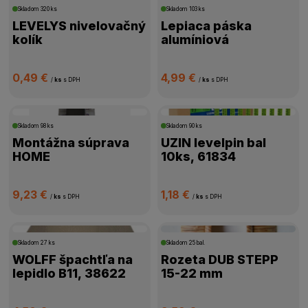
ŠTÍTKY PRODUKTOV
Skladom
320 ks
Skladom
103 ks
LEVELYS nivelovačný
Lepiaca páska
kolík
alumíniová
CENA
0,49 €
4,99 €
VÝROBCA
/
ks
s DPH
/
ks
s DPH
DOSTUPNOSŤ
Skladom
98 ks
Skladom
90 ks
Montážna súprava
UZIN levelpin bal
HOME
10ks, 61834
9,23 €
1,18 €
/
ks
s DPH
/
ks
s DPH
Skladom
27 ks
Skladom
25 bal.
WOLFF špachtľa na
Rozeta DUB STEPP
lepidlo B11, 38622
15-22 mm