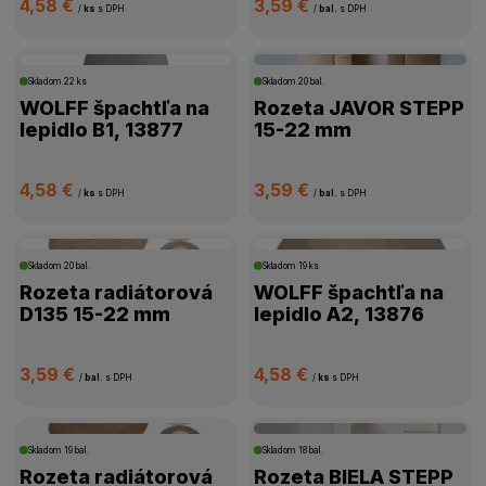
4,58 €
3,59 €
/
ks
s DPH
/
bal.
s DPH
Skladom
22 ks
Skladom
20 bal.
WOLFF špachtľa na
Rozeta JAVOR STEPP
lepidlo B1, 13877
15-22 mm
4,58 €
3,59 €
/
ks
s DPH
/
bal.
s DPH
Skladom
20 bal.
Skladom
19 ks
Rozeta radiátorová
WOLFF špachtľa na
D135 15-22 mm
lepidlo A2, 13876
3,59 €
4,58 €
/
bal.
s DPH
/
ks
s DPH
Skladom
19 bal.
Skladom
18 bal.
Rozeta radiátorová
Rozeta BIELA STEPP