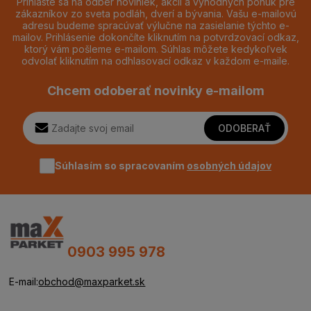
Prihláste sa na odber noviniek, akcií a výhodných ponúk pre
zákazníkov zo sveta podláh, dverí a bývania. Vašu e-mailovú
adresu budeme spracúvať výlučne na zasielanie týchto e-
mailov. Prihlásenie dokončíte kliknutím na potvrdzovací odkaz,
ktorý vám pošleme e-mailom. Súhlas môžete kedykoľvek
odvolať kliknutím na odhlasovací odkaz v každom e-maile.
Chcem odoberať novinky e-mailom
ODOBERAŤ
Súhlasím so spracovaním
osobných údajov
0903 995 978
E-mail:
obchod@maxparket.sk