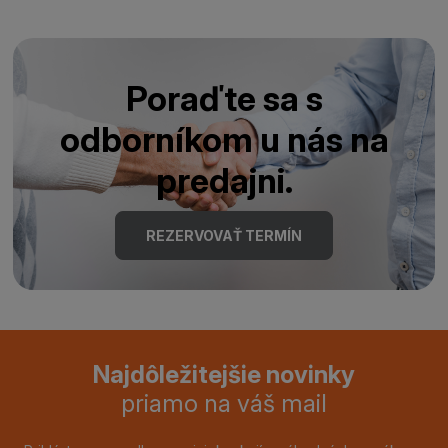
Poraďte sa s
odborníkom u nás na
predajni.
REZERVOVAŤ TERMÍN
Najdôležitejšie novinky
priamo na váš mail