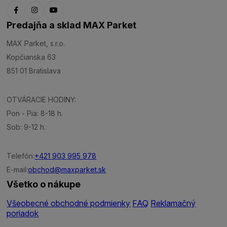
Predajňa a sklad MAX Parket
MAX Parket, s.r.o.
Kopčianska 63
851 01 Bratislava
OTVÁRACIE HODINY:
Pon - Pia: 8-18 h.
Sob: 9-12 h.
Telefón:
+421 903 995 978
E-mail:
obchod@maxparket.sk
Všetko o nákupe
Všeobecné obchodné podmienky
FAQ
Reklamačný
poriadok