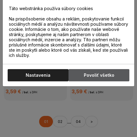
Táto webstránka používa súbory cookies
Skladom
14 bal.
Skladom
13 bal.
Rozeta radiátorová
Rozeta radiátorová
Na prispôsobenie obsahu a reklám, poskytovanie funkcií
D087 15-22 mm
D003 15-22 mm
sociálnych médií a analýzu návštevnosti používame súbory
cookie. Informácie o tom, ako používate naše webové
stránky, poskytujeme aj našim partnerom v oblasti
3,59 €
3,59 €
sociálnych médií, inzercie a analýzy. Títo partneri môžu
/
bal.
s DPH
/
bal.
s DPH
príslušné informácie skombinovať s ďalšími údajmi, ktoré
ste im poskytli alebo ktoré od vás získali, keď ste používali
ich služby.
Skladom
13 bal.
Skladom
12 bal.
Rozeta radiátorová
Rozeta ČEREŠŇA
D014 15-22 mm
SVETLÁ STEPP 15-22
Nastavenia
Povoliť všetko
mm
3,59 €
3,59 €
/
bal.
s DPH
/
bal.
s DPH
...
01
02
04
>