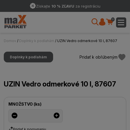
Získajte
10 % ZĽAVU
za registráciu
0
Domov
/
Doplnky k podlahám
/ UZIN Vedro odmerkové 10 l, 87607
Pridať k obľúbeným
Doplnky k podlahám
UZIN Vedro odmerkové 10 l, 87607
MNOŽSTVO
(
ks
)
Pridať k porovnaniu