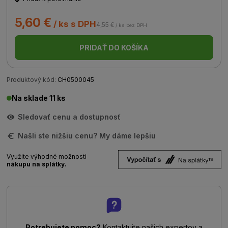
5,60 €
/ ks s DPH
4,55 €
/ ks bez DPH
PRIDAŤ DO KOŠÍKA
Produktový kód:
CH0500045
Na sklade 11 ks
Sledovať cenu a dostupnosť
Našli ste nižšiu cenu? My dáme lepšiu
Využite výhodné možnosti
nákupu na splátky.
Potrebujete pomoc?
Kontaktujte našich expertov a