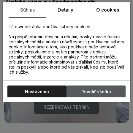
Zistite viac o vlastnostiach
produktu
Súhlas
Detaily
O cookies
Táto webstránka používa súbory cookies
Na prispôsobenie obsahu a reklám, poskytovanie funkcií
sociálnych médií a analýzu návštevnosti používame súbory
cookie. Informácie o tom, ako používate naše webové
stránky, poskytujeme aj našim partnerom v oblasti
sociálnych médií, inzercie a analýzy. Títo partneri môžu
príslušné informácie skombinovať s ďalšími údajmi, ktoré
Poraďte sa s
ste im poskytli alebo ktoré od vás získali, keď ste používali
ich služby.
odborníkom u nás na
predajni.
Nastavenia
Povoliť všetko
REZERVOVAŤ TERMÍN