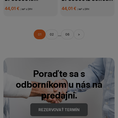
Cinnamon Oak
Oak
44,01 €
44,01 €
/
m²
s DPH
/
m²
s DPH
...
01
02
06
>
Poraďte sa s
odborníkom u nás na
predajni.
REZERVOVAŤ TERMÍN