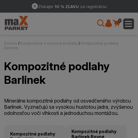
Získajte
10 % ZĽAVU
za registráciu
0
Domov
/
Kompozitné a vinylové podlahy
/
Kompozitné podlahy
Barlinek
Kompozitné podlahy
Barlinek
Minerálne kompozitné podlahy od osvedčeného výrobcu
Barlinek. Vyznačujú sa vysokou hustotou jadra, zvýšenou
odolnosťou voči vlhkosti a jednoduchou montážou.
Kompozitné podlahy
Kompozitné podlahy
Barlinek Rovné