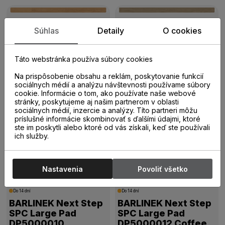
Do 14 dní
Do 14 dní
Súhlas
Detaily
O cookies
BARLINEK Next Step
BARLINEK Next Step
SPC Large
SPC Large Pad
DP5000023 Antic
DP5000004 Flax
Táto webstránka používa súbory cookies
Oak
Oak
41,78 €
44,01 €
/
m²
s DPH
/
m²
s DPH
Na prispôsobenie obsahu a reklám, poskytovanie funkcií
sociálnych médií a analýzu návštevnosti používame súbory
cookie. Informácie o tom, ako používate naše webové
stránky, poskytujeme aj našim partnerom v oblasti
Do 14 dní
Do 14 dní
sociálnych médií, inzercie a analýzy. Títo partneri môžu
BARLINEK Next Step
BARLINEK Next Step
príslušné informácie skombinovať s ďalšími údajmi, ktoré
SPC Large Pad
SPC Large Pad
ste im poskytli alebo ktoré od vás získali, keď ste používali
ich služby.
DP5000006
DP5000008 Desert
Diamond Oak
Oak
44,01 €
44,01 €
/
m²
s DPH
/
m²
s DPH
Nastavenia
Povoliť všetko
Do 14 dní
Do 14 dní
BARLINEK Next Step
BARLINEK Next Step
SPC Large Pad
SPC Large Pad
DP5000010
DP5000012 Coffee