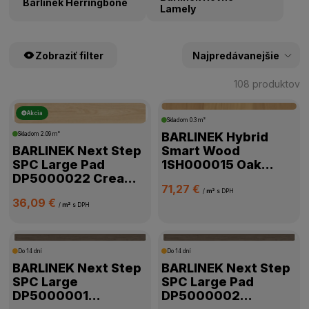
Barlinek Herringbone
Lamely
Zobraziť filter
108 produktov
Akcia
ŠTÍTKY PRODUKTOV
Skladom
0.3 m²
BARLINEK Hybrid
Skladom
2.09 m²
BARLINEK Next Step
Smart Wood
CENA
SPC Large Pad
1SH000015 Oak
DP5000022 Cream
Futuris
71,27 €
Oak
VÝROBCA
/
m²
s DPH
36,09 €
/
m²
s DPH
HRÚBKA PODLAHY
Do 14 dní
Do 14 dní
TRIEDA POUŽITIA
BARLINEK Next Step
BARLINEK Next Step
SPC Large
SPC Large Pad
DP5000001
DP5000002
KOLEKCIA