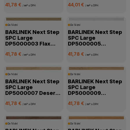
Balsamico Oak
Balsamico Oak
41,78 €
44,01 €
/
m²
s DPH
/
m²
s DPH
ZÁŤAŽOVÁ TRIEDA
Do 14 dní
Do 14 dní
PODLAHOVÉ VYKUROVANIE
BARLINEK Next Step
BARLINEK Next Step
SPC Large
SPC Large
DP5000003 Flax
DP5000005
DOSTUPNOSŤ
Oak
Diamond Oak
41,78 €
41,78 €
/
m²
s DPH
/
m²
s DPH
Do 14 dní
Do 14 dní
BARLINEK Next Step
BARLINEK Next Step
SPC Large
SPC Large
DP5000007 Desert
DP5000009
Oak
Cinnamon Oak
41,78 €
41,78 €
/
m²
s DPH
/
m²
s DPH
Do 14 dní
Do 14 dní