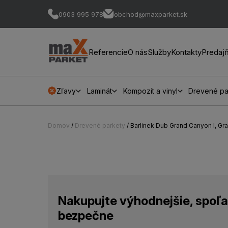
0903 995 978
obchod@maxparket.sk
Referencie
O nás
Služby
Kontakty
Predaj
Zľavy
Laminát
Kompozit a vinyl
Drevené pa
Domov
/
Drevené parkety
/ Barlinek Dub Grand Canyon I, Gra
Nakupujte výhodnejšie, spoľa
bezpečne