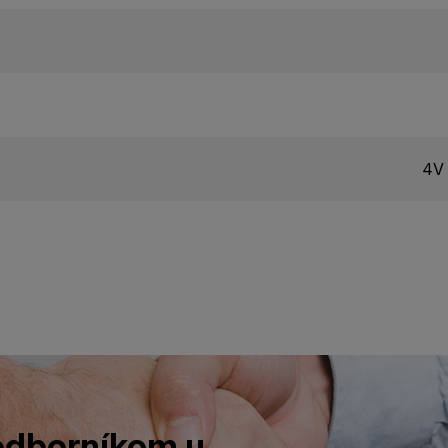
4V 
 odborníkom u