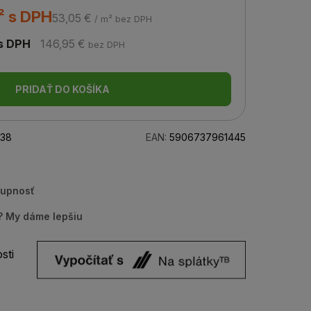
² s DPH
53,05 €
/ m² bez DPH
s DPH
146,95 €
bez DPH
PRIDAŤ DO KOŠÍKA
38
EAN:
5906737961445
tupnosť
u? My dáme lepšiu
sti