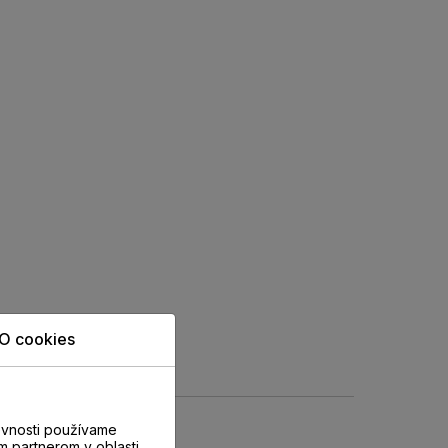
O cookies
evnosti používame
m partnerom v oblasti