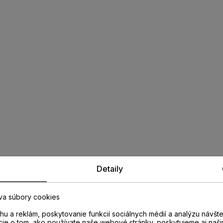
Detaily
va súbory cookies
u a reklám, poskytovanie funkcií sociálnych médií a analýzu návšt
cie o tom, ako používate naše webové stránky, poskytujeme aj naši