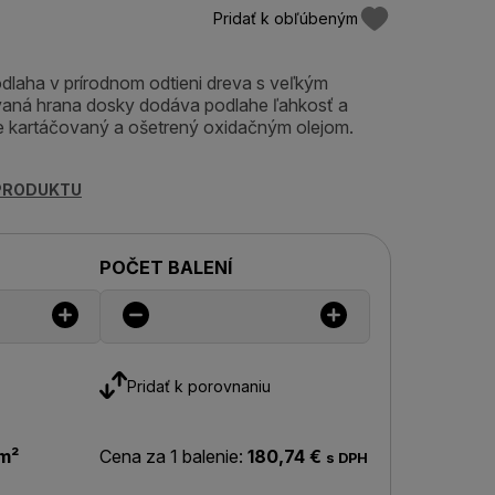
Pridať k obľúbeným
dlaha v prírodnom odtieni dreva s veľkým
aná hrana dosky dodáva podlahe ľahkosť a
je kartáčovaný a ošetrený oxidačným olejom.
 PRODUKTU
POČET BALENÍ
Pridať k porovnaniu
m²
Cena za 1 balenie:
180,74 €
s DPH