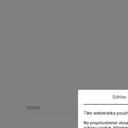
Súhlas
POPIS
Táto webstránka použí
Na prispôsobenie obsah
súbory cookie. Informá