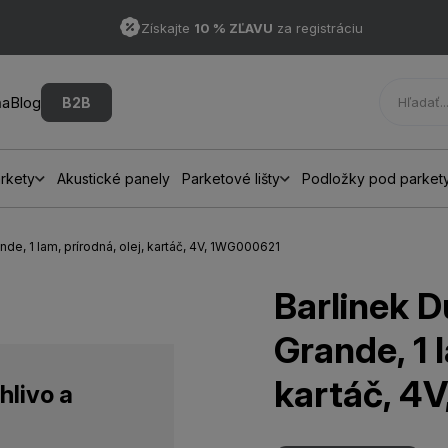
Získajte
10 % ZĽAVU
za registráciu
ňa
Blog
B2B
rkety
Akustické panely
Parketové lišty
Podložky pod parket
nde, 1 lam, prírodná, olej, kartáč, 4V, 1WG000621
Barlinek D
Grande, 1 l
kartáč, 4
hlivo a