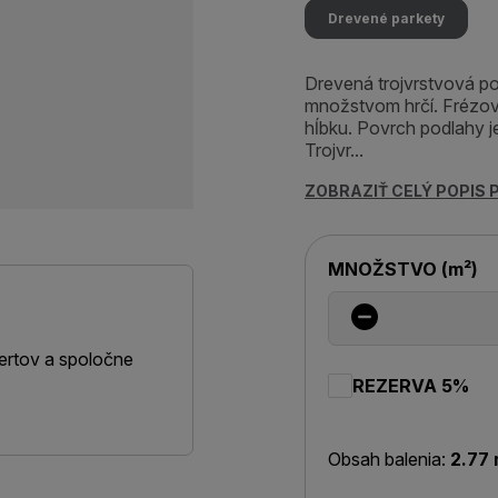
Drevené parkety
Drevená trojvrstvová po
množstvom hrčí. Frézov
hĺbku. Povrch podlahy 
Trojvr...
ZOBRAZIŤ CELÝ POPIS
MNOŽSTVO
(
m²
)
ertov a spoločne
REZERVA 5%
Obsah balenia:
2.77 