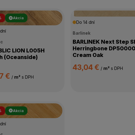
%
Akcia
Do 14 dní
dní
Barlinek
BARLINEK Next Step 
ic
Herringbone DP5000
C LION L005H
Cream Oak
 (Oceanside)
43,04 €
/
m²
s DPH
7 €
/
m²
s DPH
%
Akcia
dní
ic