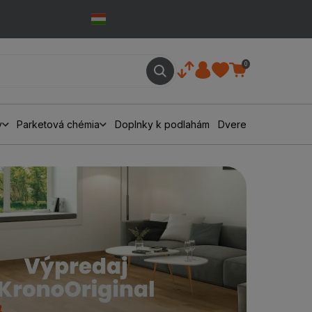
0
y
Parketová chémia
Doplnky k podlahám
Dvere