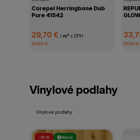
Corepel Herringbone Dub
REPUB
Pure 41542
GLOW
29,70 €
33,7
/
m²
s DPH
33,00 €
37,50 €
Vinylové podlahy
Vinylové podlahy
-10 %
Akcia