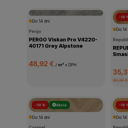
-10 
Do 14 dní
Do 14 
Pergo
PERGO Viskan Pro V4220-
Republ
40171 Grey Alpstone
REPUBLI
Smash
48,92 €
/
m²
s DPH
35,3
39,30 €
-10 %
Akcia
-10 
Do 14 dní
Do 14 
Corepel
Republ