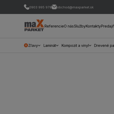
0903 995 978
obchod@maxparket.sk
Referencie
O nás
Služby
Kontakty
Predaj
Zľavy
Laminát
Kompozit a vinyl
Drevené pa