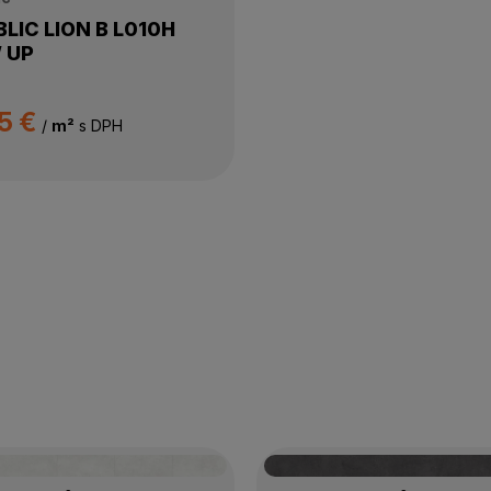
LIC LION B L010H
 UP
5 €
/
m²
s DPH