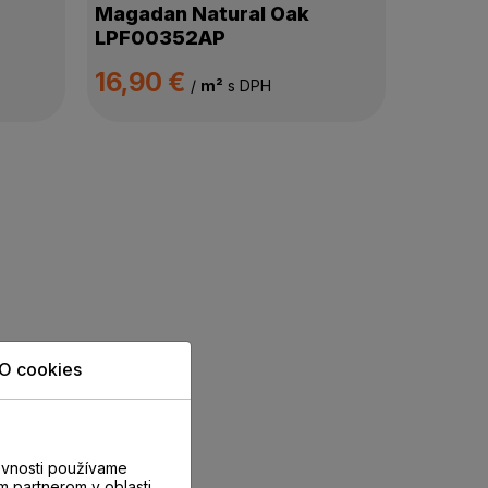
Magadan Natural Oak
LPF00352AP
16,90 €
/
m²
s DPH
O cookies
evnosti používame
m partnerom v oblasti