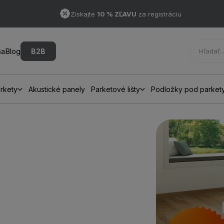
Získajte
10 % ZĽAVU
za registráciu
ňa
Blog
B2B
rkety
Akustické panely
Parketové lišty
Podložky pod parket