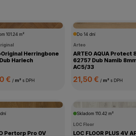
dom
101.24 m²
Do 14 dní
riginal
Arteo
Original Herringbone
ARTEO AQUA Protect 
Dub Harlech
62757 Dub Namib 8m
AC5/33
90 €
21,50 €
/
m²
s DPH
/
m²
s DPH
dní
Skladom
110.42 m²
LOC Floor
 Pertorp Pro 0V
LOC FLOOR PLUS 4V A