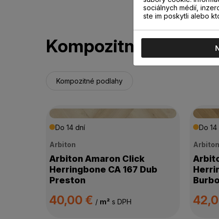
sociálnych médií, inzer
ste im poskytli alebo kt
Kompozitné podlahy
Kompozitné podlahy
Do 14 dní
Do 14 
Arbiton
Arbito
Arbiton Amaron Click
Arbit
Herringbone CA 167 Dub
Herri
Preston
Burb
40,00 €
42,
/
m²
s DPH