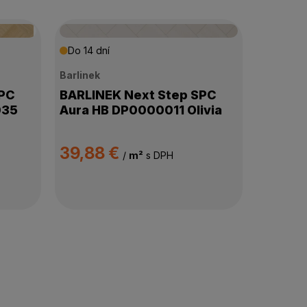
Do 14 dní
Barlinek
SPC
BARLINEK Next Step SPC
035
Aura HB DP0000011 Olivia
39,88 €
/
m²
s DPH