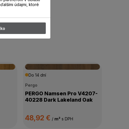
ďalšími údajmi, ktoré
tko
Do 14 dní
Pergo
PERGO Namsen Pro V4207-
40228 Dark Lakeland Oak
48,92 €
/
m²
s DPH