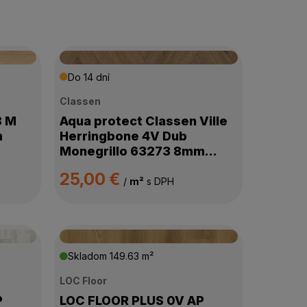
Do 14 dní
Classen
8 M
Aqua protect Classen Ville
m
Herringbone 4V Dub
Monegrillo 63273 8mm
AC5/33
25,00 €
/
m²
s DPH
Skladom
149.63 m²
LOC Floor
P
LOC FLOOR PLUS 0V AP