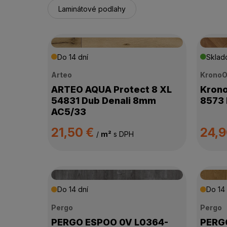
Laminátové podlahy
Do 14 dní
Skla
Arteo
KronoO
ARTEO AQUA Protect 8 XL
Krono
54831 Dub Denali 8mm
8573 
AC5/33
21,50 €
24,
/
m²
s DPH
Do 14 dní
Do 14 
Pergo
Pergo
PERGO ESPOO 0V L0364-
PERGO