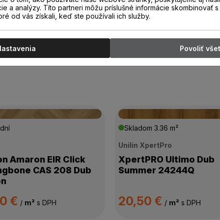
cie a analýzy. Títo partneri môžu príslušné informácie skombinovať s 
oré od vás získali, keď ste používali ich služby.
Nastavenia
Povoliť vše
dní
Skladom
3.36 m²
n
Unilin XpertPro
on Amaron EIR Click
XpertPRO Ultimo Dub
ngbone CAS 208 Dub
Summer 24244Q
on
00 €
20,50 €
/
m²
s DPH
/
m²
s DPH