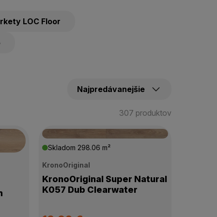
rkety LOC Floor
o
307 produktov
Skladom
298.06 m²
KronoOriginal
KronoOriginal Super Natural
K057 Dub Clearwater
m