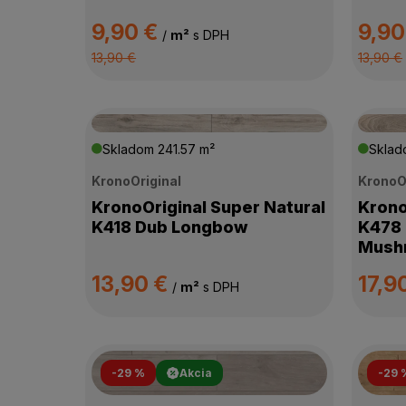
HRÚBKA PODLAHY
9,90 €
9,90
/
m²
s DPH
13,90 €
13,90 €
KOLEKCIA
ZÁŤAŽOVÁ TRIEDA
Skladom
241.57 m²
Skla
PODLAHOVÉ VYKUROVANIE
KronoOriginal
KronoO
KronoOriginal Super Natural
Krono
SPÔSOB POKLÁDKY
K418 Dub Longbow
K478 
Mush
DOSTUPNOSŤ
13,90 €
17,9
/
m²
s DPH
-29 %
Akcia
-29 