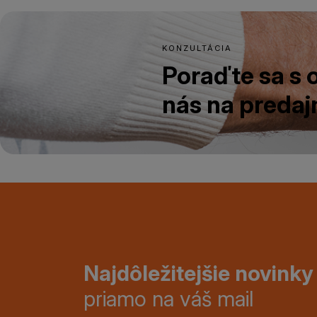
KONZULTÁCIA
Poraďte sa s
nás na predajn
Najdôležitejšie novinky
priamo na váš mail