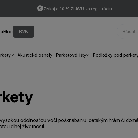
Získajte
10 % ZĽAVU
za registráciu
ňa
Blog
B2B
rkety
Akustické panely
Parketové lišty
Podložky pod parket
rkety
 vysokou odolnosťou voči poškriabaniu, detským hrám či domác
tou dlhej životnosti.