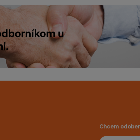
 odborníkom u
i.
Chcem odober