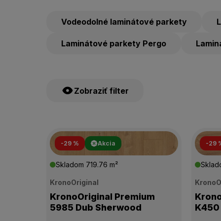
Vodeodolné laminátové parkety
L
Laminátové parkety Pergo
Lamin
Zobraziť filter
ŠTÍTKY PRODUKTOV
-29 %
Akcia
-29 
Skladom
719.76 m²
Skla
CENA
KronoOriginal
KronoO
KronoOriginal Premium
Krono
VÝROBCA
5985 Dub Sherwood
K450 