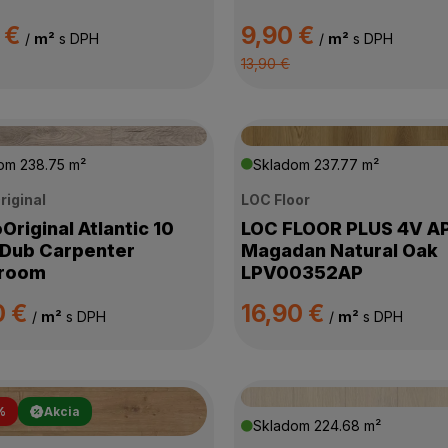
 €
9,90 €
/
m²
s DPH
/
m²
s DPH
13,90 €
dom
238.75 m²
Skladom
237.77 m²
riginal
LOC Floor
Original Atlantic 10
LOC FLOOR PLUS 4V A
Dub Carpenter
Magadan Natural Oak
room
LPV00352AP
0 €
16,90 €
/
m²
s DPH
/
m²
s DPH
%
Akcia
Skladom
224.68 m²