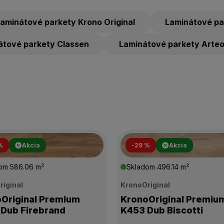
aminátové parkety Krono Original
Laminátové pa
átové parkety Classen
Laminátové parkety Arte
%
Akcia
-29 %
Akcia
dom
586.06 m²
Skladom
496.14 m²
riginal
KronoOriginal
Original Premium
KronoOriginal Premiu
Dub Firebrand
K453 Dub Biscotti