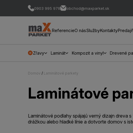
0903 995 978
obchod@maxparket.sk
Referencie
O nás
Služby
Kontakty
Predaj
Zľavy
Laminát
Kompozit a vinyl
Drevené pa
Domov
/
Laminátové parkety
Laminátové pa
Laminátové podlahy spájajú verný dizajn dreva s
drážkou alebo hladké línie a dotvorte domov s isto