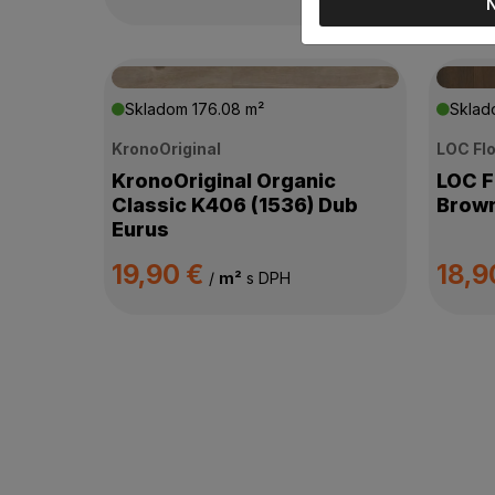
Skladom
176.08 m²
Skla
KronoOriginal
LOC Fl
KronoOriginal Organic
LOC 
Classic K406 (1536) Dub
Brow
Eurus
19,90 €
18,9
/
m²
s DPH