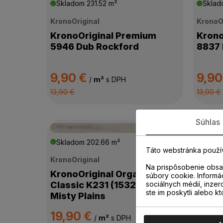
Skladom
231.52 m²
Skla
KronoOriginal
KronoO
KronoOriginal Premium
Krono
5946 Dub Rockford
8837 
9,90 €
9,90
/
m²
s DPH
13,90 €
13,90 €
Súhlas
Skladom
202.66 m²
Skla
Táto webstránka použí
KronoOriginal
KronoO
Na prispôsobenie obsah
KronoOriginal Organic
Krono
súbory cookie. Informá
sociálnych médií, inzer
Classic K231 (1532) Dub
K848
ste im poskytli alebo kt
Misty Plains
19,90 €
16,9
/
m²
s DPH