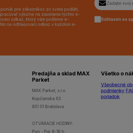
h ponúk pre zákazníkov zo sveta podláh,
pracúvať výlučne na zasielanie týchto e-
Súhlasím so s
dzovací odkaz, ktorý vám pošleme e-
utím na odhlasovací odkaz v každom e-
Predajňa a sklad MAX
Všetko o ná
Parket
Všeobecné ob
podmienky
FA
MAX Parket, s.r.o.
poriadok
Kopčianska 63
851 01 Bratislava
OTVÁRACIE HODINY:
Pon - Pia: 8-18 h.