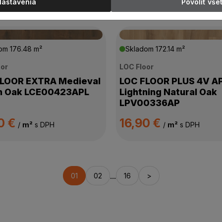
Nastavenia
Povoliť vše
dom
176.48 m²
Skladom
172.14 m²
oor
LOC Floor
FLOOR EXTRA Medieval
LOC FLOOR PLUS 4V A
n Oak LCE00423APL
Lightning Natural Oak
LPV00336AP
0 €
16,90 €
/
m²
s DPH
/
m²
s DPH
...
01
02
16
>