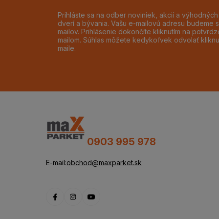
Prihláste sa na odber noviniek, akcií a výhodnýc
dverí a bývania. Vašu e-mailovú adresu budeme s
mailov. Prihlásenie dokončíte kliknutím na potvr
mailom. Súhlas môžete kedykoľvek odvolať klikn
maile.
0903 995 978
E-mail:
obchod@maxparket.sk