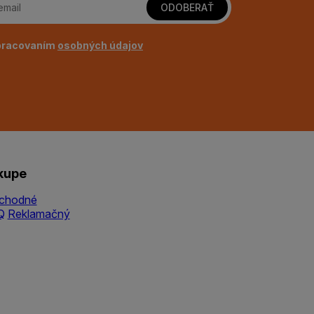
ODOBERAŤ
pracovaním
osobných údajov
kupe
chodné
Q
Reklamačný