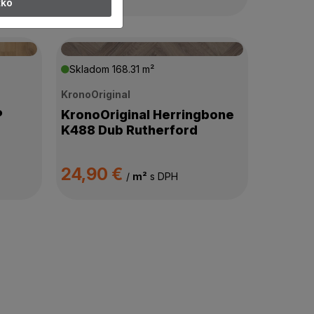
tko
Skladom
168.31 m²
KronoOriginal
P
KronoOriginal Herringbone
K488 Dub Rutherford
24,90 €
/
m²
s DPH