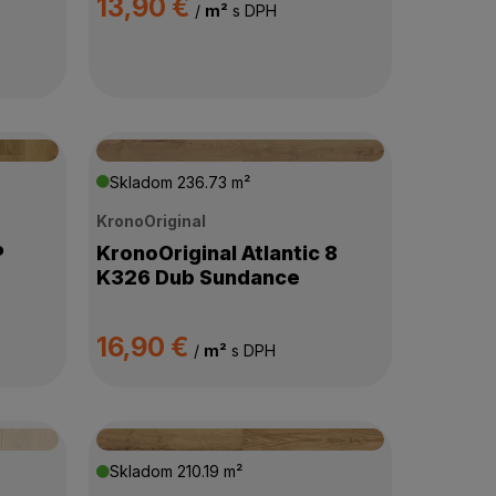
13,90 €
/
m²
s DPH
Skladom
236.73 m²
KronoOriginal
P
KronoOriginal Atlantic 8
K326 Dub Sundance
16,90 €
/
m²
s DPH
Skladom
210.19 m²