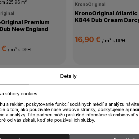
dom
225.96 m²
KronoOriginal
KronoOriginal Atlantic
riginal
K844 Dub Cream Darc
Original Premium
Dub New England
16,90 €
/
m²
s DPH
 €
/
m²
s DPH
Detaily
dom
196.05 m²
Skladom
188.98 m²
va súbory cookies
riginal
LOC Floor
u a reklám, poskytovanie funkcií sociálnych médií a analýzu návšt
Original Atlantic 8
LOC FLOOR EXTRA Nat
cie o tom, ako používate naše webové stránky, poskytujeme aj naši
cie a analýzy. Títo partneri môžu príslušné informácie skombinovať s 
 Dub Aged Montanara
Flamed Oak LCE00431
oré od vás získali, keď ste používali ich služby.
0 €
18,90 €
/
m²
s DPH
/
m²
s DPH