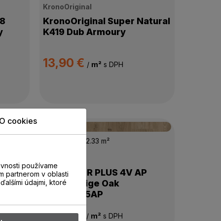
KronoOriginal
 8
KronoOriginal Super Natural
y
K419 Dub Armoury
13,90 €
/
m²
s DPH
O cookies
Skladom
182.33 m²
LOC Floor
evnosti používame
ural
LOC FLOOR PLUS 4V AP
m partnerom v oblasti
ďalšími údajmi, ktoré
APL
Pantin Beige Oak
LPV00355AP
16,90 €
/
m²
s DPH