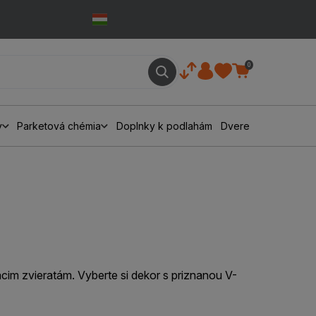
0
y
Parketová chémia
Doplnky k podlahám
Dvere
im zvieratám. Vyberte si dekor s priznanou V-