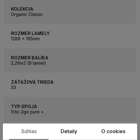
KOLEKCIA
Organic Classic
ROZMER LAMELY
1288 x 195mm
ROZMER BALÍKA
2,26m2 (9 lamiel)
ZÁŤAŽOVÁ TRIEDA
33
TYP SPOJA
1clic 2go pure +
HRÚBKA PODLAHY
Súhlas
Detaily
O cookies
8 mm