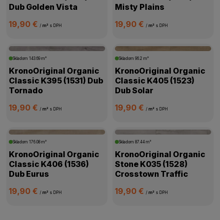
Dub Golden Vista
Misty Plains
19,90 €
19,90 €
/
m²
s DPH
/
m²
s DPH
Skladom
143.69 m²
Skladom
96.2 m²
KronoOriginal Organic
KronoOriginal Organic
Classic K395 (1531) Dub
Classic K405 (1523)
Tornado
Dub Solar
19,90 €
19,90 €
/
m²
s DPH
/
m²
s DPH
Skladom
176.08 m²
Skladom
87.44 m²
KronoOriginal Organic
KronoOriginal Organic
Classic K406 (1536)
Stone K035 (1528)
Dub Eurus
Crosstown Traffic
19,90 €
19,90 €
/
m²
s DPH
/
m²
s DPH