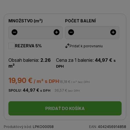
MNOŽSTVO
(
m²
)
POČET BALENÍ
REZERVA 5%
Pridať k porovnaniu
Obsah balenia:
2.26
Cena za 1 balenie:
44,97 €
s
m²
DPH
19,90 €
/ m² s DPH
16,18 €
/ m² bez DPH
44,97 €
SPOLU:
36,57 €
s DPH
bez DPH
PRIDAŤ DO KOŠÍKA
Produktový kód:
LPKO00058
EAN:
4042456914858