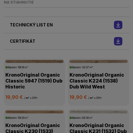
NA STIAHNUTIE
TECHNICKÝ LIST EN
CERTIFIKÁT
Skladom
168.36 m²
Skladom
142.67 m²
KronoOriginal Organic
KronoOriginal Organic
Classic 5947 (1519) Dub
Classic K224 (1538)
Historic
Dub Wild West
19,90 €
19,90 €
/
m²
s DPH
/
m²
s DPH
Skladom
109.28 m²
Skladom
202.66 m²
KronoOriginal Organic
KronoOriginal Organic
Classic K230 (1533)
Classic K231 (1532) Dub