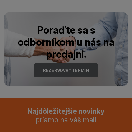
Poraďte sa s
odborníkom u nás na
predajni.
REZERVOVAŤ TERMÍN
Najdôležitejšie novinky
priamo na váš mail