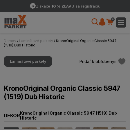
Získajte
10 % ZĽAVU
za registráciu
0
Domov
/
Laminátové parkety
/ KronoOriginal Organic Classic 5947
(1519) Dub Historic
Pridať k obľúbeným
Laminátové parkety
KronoOriginal Organic Classic 5947
(1519) Dub Historic
KronoOriginal Organic Classic 5947 (1519) Dub
DEKOR
Historic