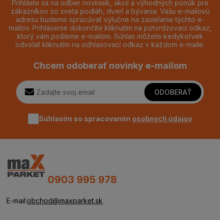
Prihláste sa na odber noviniek, akcií a výhodných ponúk pre
zákazníkov zo sveta podláh, dverí a bývania. Vašu e-mailovú
adresu budeme spracúvať výlučne na zasielanie týchto e-
mailov. Prihlásenie dokončíte kliknutím na potvrdzovací odkaz,
ktorý vám pošleme e-mailom. Súhlas môžete kedykoľvek
odvolať kliknutím na odhlasovací odkaz v každom e-maile.
Chcem odoberať novinky e-mailom
ODOBERAŤ
Súhlasím so spracovaním
osobných údajov
0903 995 978
E-mail:
obchod@maxparket.sk