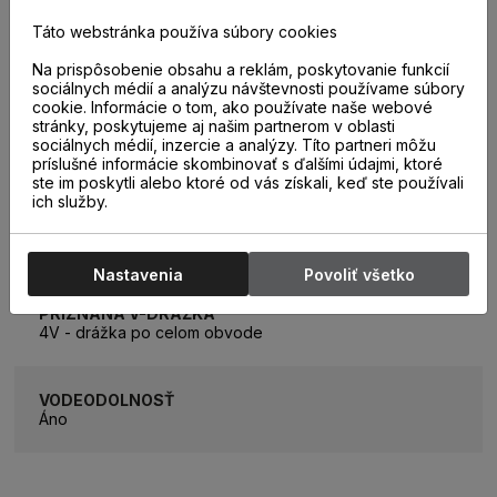
Táto webstránka používa súbory cookies
PODLAHOVÉ VYKUROVANIE
Na prispôsobenie obsahu a reklám, poskytovanie funkcií
áno
sociálnych médií a analýzu návštevnosti používame súbory
cookie. Informácie o tom, ako používate naše webové
stránky, poskytujeme aj našim partnerom v oblasti
SPÔSOB POKLÁDKY
sociálnych médií, inzercie a analýzy. Títo partneri môžu
plávajúcim spôsobom na podložku
príslušné informácie skombinovať s ďalšími údajmi, ktoré
ste im poskytli alebo ktoré od vás získali, keď ste používali
ich služby.
TYP PODLAHY
Vodoodolná laminátová podlaha
Nastavenia
Povoliť všetko
PRIZNANÁ V-DRÁŽKA
4V - drážka po celom obvode
VODEODOLNOSŤ
Áno