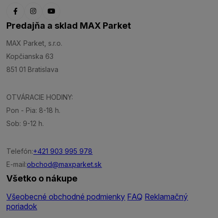
Predajňa a sklad MAX Parket
MAX Parket, s.r.o.
Kopčianska 63
851 01 Bratislava
OTVÁRACIE HODINY:
Pon - Pia: 8-18 h.
Sob: 9-12 h.
Telefón:
+421 903 995 978
E-mail:
obchod@maxparket.sk
Všetko o nákupe
Všeobecné obchodné podmienky
FAQ
Reklamačný
poriadok