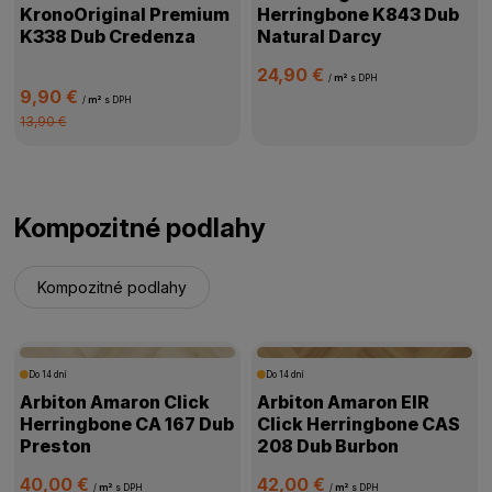
KronoOriginal Premium
Herringbone K843 Dub
K338 Dub Credenza
Natural Darcy
24,90 €
/
m²
s DPH
9,90 €
/
m²
s DPH
13,90 €
Kompozitné podlahy
Kompozitné podlahy
Do 14 dní
Do 14 dní
Arbiton Amaron Click
Arbiton Amaron EIR
Herringbone CA 167 Dub
Click Herringbone CAS
Preston
208 Dub Burbon
40,00 €
42,00 €
/
m²
s DPH
/
m²
s DPH