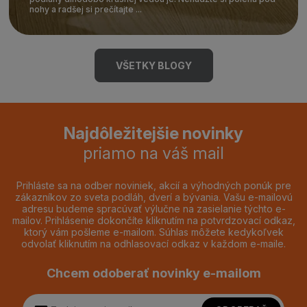
nohy a radšej si prečítajte ...
VŠETKY BLOGY
Najdôležitejšie novinky
priamo na váš mail
Prihláste sa na odber noviniek, akcií a výhodných ponúk pre
zákazníkov zo sveta podláh, dverí a bývania. Vašu e-mailovú
adresu budeme spracúvať výlučne na zasielanie týchto e-
mailov. Prihlásenie dokončíte kliknutím na potvrdzovací odkaz,
ktorý vám pošleme e-mailom. Súhlas môžete kedykoľvek
odvolať kliknutím na odhlasovací odkaz v každom e-maile.
Chcem odoberať novinky e-mailom