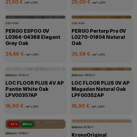
21,50 €
25,00 €
/
m²
s DPH
/
m²
s DPH
Do 14 dní
Do 14 dní
PERGO ESPOO 0V
PERGO Pertorp Pro 0V
L0364-04388 Elegant
L0270-01804 Natural
Grey Oak
Oak
24,46 €
35,58 €
/
m²
s DPH
/
m²
s DPH
Skladom
110.42 m²
Skladom
149.63 m²
LOC FLOOR PLUS 4V AP
LOC FLOOR PLUS 0V AP
Pantin White Oak
Magadan Natural Oak
LPV00357AP
LPF00352AP
16,90 €
16,90 €
/
m²
s DPH
/
m²
s DPH
-29 %
Akcia
Skladom
82.96 m²
Skladom
119.58 m²
KronoOriginal