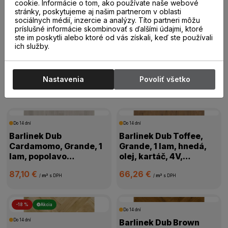
20,00 €
19,00 €
cookie. Informácie o tom, ako používate naše webové
/
m²
s DPH
/
m²
s DPH
stránky, poskytujeme aj našim partnerom v oblasti
sociálnych médií, inzercie a analýzy. Títo partneri môžu
príslušné informácie skombinovať s ďalšími údajmi, ktoré
ste im poskytli alebo ktoré od vás získali, keď ste používali
ich služby.
Drevené parkety
Nastavenia
Povoliť všetko
Drevené parkety
Do 14 dní
Do 14 dní
Barlinek Dub
Barlinek Dub Toffee,
Cardamomo, Grande, 1
Grande, 1 lam, hnedá,
lam, popolavo
olej, kartáč, 4V,
biela,mat.lak, kartáč,
1WG000631
87,10 €
66,26 €
4V mikro, 1WG000665
/
m²
s DPH
/
m²
s DPH
-18 %
Akcia
Do 14 dní
Do 14 dní
Barlinek Dub Brown