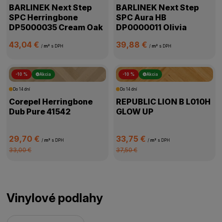
BARLINEK Next Step
BARLINEK Next Step
SPC Herringbone
SPC Aura HB
DP5000035 Cream Oak
DP0000011 Olivia
43,04 €
39,88 €
/
m²
s DPH
/
m²
s DPH
-10 %
Akcia
-10 %
Akcia
Do 14 dní
Do 14 dní
Corepel Herringbone
REPUBLIC LION B L010H
Dub Pure 41542
GLOW UP
29,70 €
33,75 €
/
m²
s DPH
/
m²
s DPH
33,00 €
37,50 €
Vinylové podlahy