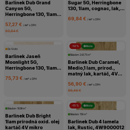
Barlinek Dub Grand
Sugar 5G, Herringbone
Canyon 5G,
130, 1lam, cognac, lak,
Herringbone 130, 1lam,
kartáč,4V, 1WC000006
69,84 €
prírodná, olej,
/
m²
s DPH
57,27 €
kartáč,4V,1WC000011
/
m²
s DPH
69,84 €
-14 %
Akcia
Do 14 dní
Barlinek Jaseň
Skladom
243.75 m²
Moonlight 5G,
Barlinek Dub Caramel,
Herringbone 130, 1lam,
Medio,1 lam, prírod.,
biela, lak matný,4V
matný lak, kartáč, 4V
75,73 €
mikro, 1WC000018
mikro, 1WG000776
/
m²
s DPH
56,90 €
/
m²
s DPH
66,46 €
-15 %
Akcia
Skladom
18.08 m²
Barlinek Dub Bright
Skladom
159 m²
1lam prírodná oxid. olej
Barlinek Dub 4 lamela
kartáč 4V mikro
lak, Rustic, 4W9000012