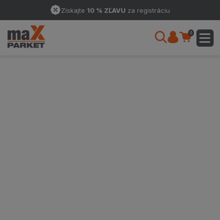
Získajte
10 % ZĽAVU
za registráciu
0