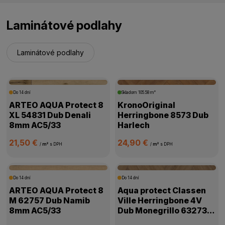
Laminátové podlahy
Laminátové podlahy
Do 14 dní
Skladom
105.58 m²
ARTEO AQUA Protect 8
KronoOriginal
XL 54831 Dub Denali
Herringbone 8573 Dub
8mm AC5/33
Harlech
21,50 €
24,90 €
/
m²
s DPH
/
m²
s DPH
Do 14 dní
Do 14 dní
ARTEO AQUA Protect 8
Aqua protect Classen
M 62757 Dub Namib
Ville Herringbone 4V
8mm AC5/33
Dub Monegrillo 63273
8mm AC5/33