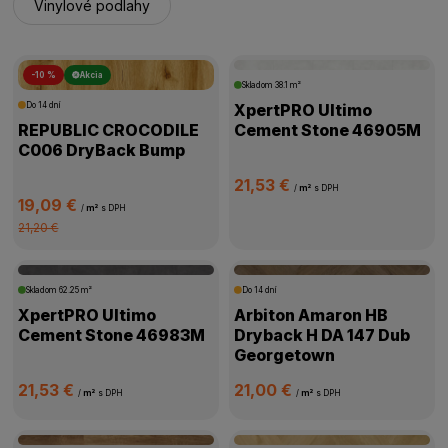
Vinylové podlahy
-10 %
Akcia
Skladom
38.1 m²
Do 14 dní
XpertPRO Ultimo
REPUBLIC CROCODILE
Cement Stone 46905M
C006 DryBack Bump
21,53 €
/
m²
s DPH
19,09 €
/
m²
s DPH
21,20 €
Skladom
62.25 m²
Do 14 dní
XpertPRO Ultimo
Arbiton Amaron HB
Cement Stone 46983M
Dryback H DA 147 Dub
Georgetown
21,53 €
21,00 €
/
m²
s DPH
/
m²
s DPH