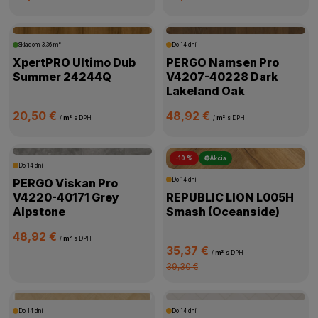
Skladom
3.36 m²
Do 14 dní
XpertPRO Ultimo Dub
PERGO Namsen Pro
Summer 24244Q
V4207-40228 Dark
Lakeland Oak
20,50 €
48,92 €
/
m²
s DPH
/
m²
s DPH
-10 %
Akcia
Do 14 dní
PERGO Viskan Pro
Do 14 dní
V4220-40171 Grey
REPUBLIC LION L005H
Alpstone
Smash (Oceanside)
48,92 €
/
m²
s DPH
35,37 €
/
m²
s DPH
39,30 €
Do 14 dní
Do 14 dní