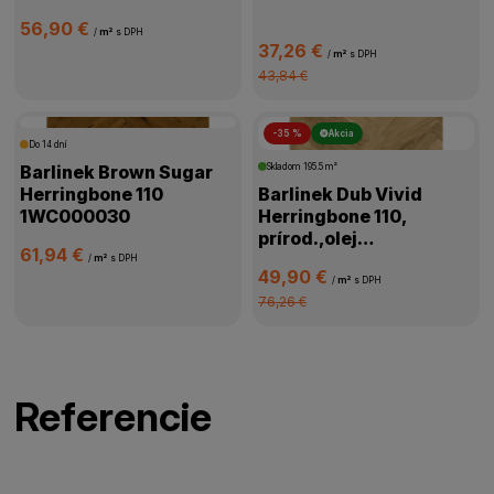
56,90 €
/
m²
s DPH
37,26 €
/
m²
s DPH
43,84 €
-35 %
Akcia
Do 14 dní
Barlinek Brown Sugar
Skladom
195.5 m²
Herringbone 110
Barlinek Dub Vivid
1WC000030
Herringbone 110,
prírod.,olej
61,94 €
oxidač.,kartáč,4V
/
m²
s DPH
49,90 €
mikro,1WC000058
/
m²
s DPH
76,26 €
Referencie