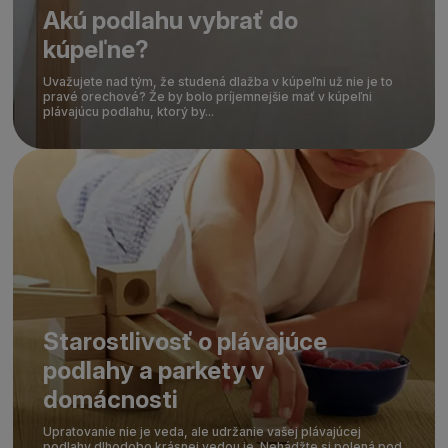
Akú podlahu vybrať do
kúpeľne?
Uvažujete nad tým, že studená dlažba v kúpeľni už nie je to
pravé orechové? Že by bolo príjemnejšie mať v kúpeľni
plávajúcu podlahu, ktorý by...
Starostlivosť o plávajúce
podlahy a parkety v
domácnosti
Upratovanie nie je veda, ale udržanie vašej plávajúcej
podlahy dlhodobo krásnej vedou je. Nehádžte si polená pod