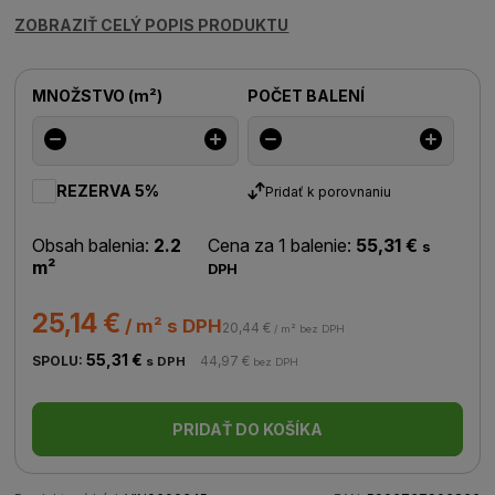
ZOBRAZIŤ CELÝ POPIS PRODUKTU
MNOŽSTVO
(
m²
)
POČET BALENÍ
REZERVA 5%
Pridať k porovnaniu
Obsah balenia:
2.2
Cena za 1 balenie:
55,31 €
s
m²
DPH
25,14 €
/ m² s DPH
20,44 €
/ m² bez DPH
55,31 €
SPOLU:
44,97 €
s DPH
bez DPH
PRIDAŤ DO KOŠÍKA