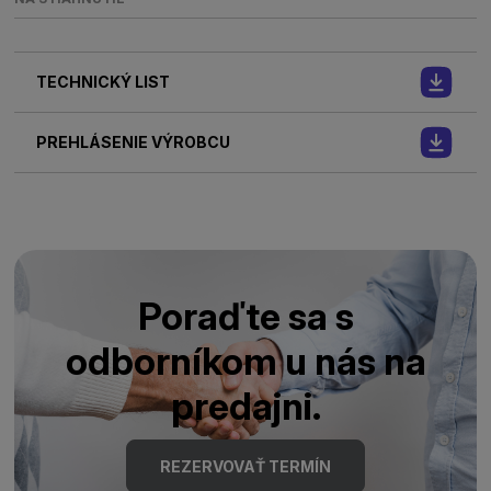
TECHNICKÝ LIST
PREHLÁSENIE VÝROBCU
Poraďte sa s
odborníkom u nás na
predajni.
REZERVOVAŤ TERMÍN