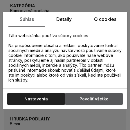
KATEGÓRIA
Kompozitná podlaha
Súhlas
Detaily
O cookies
KOLEKCIA
SPC Living
Táto webstránka používa súbory cookies
Na prispôsobenie obsahu a reklám, poskytovanie funkcií
sociálnych médií a analýzu návštevnosti používame súbory
ROZMER LAMELY
cookie. Informácie o tom, ako používate naše webové
1234 x 198 mm
stránky, poskytujeme aj našim partnerom v oblasti
sociálnych médií, inzercie a analýzy. Títo partneri môžu
príslušné informácie skombinovať s ďalšími údajmi, ktoré
ROZMER BALÍKA
ste im poskytli alebo ktoré od vás získali, keď ste používali
88 m2 (9 lamiel)
ich služby.
TYP SPOJA
Nastavenia
Povoliť všetko
I4F Lock bez lepenia
HRÚBKA PODLAHY
5 mm