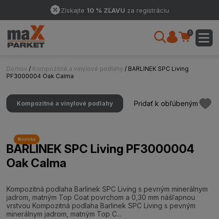
Získajte
10 % ZĽAVU
za registráciu
0
Domov
/
Kompozitné a vinylové podlahy
/ BARLINEK SPC Living
PF3000004 Oak Calma
Pridať k obľúbeným
Kompozitné a vinylové podlahy
Novinka
BARLINEK SPC Living PF3000004
Oak Calma
Kompozitná podlaha Barlinek SPC Living s pevným minerálnym
jadrom, matným Top Coat povrchom a 0,30 mm nášľapnou
vrstvou Kompozitná podlaha Barlinek SPC Living s pevným
minerálnym jadrom, matným Top C...