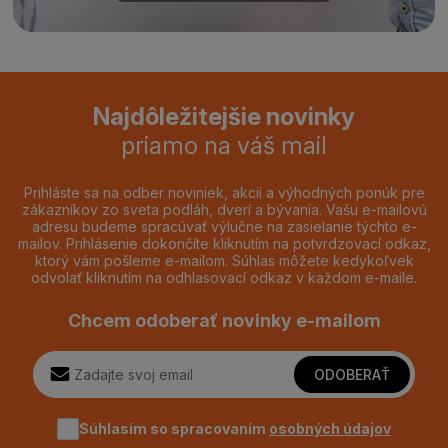
Najdôležitejšie novinky
priamo na váš mail
Prihláste sa na odber noviniek, akcií a výhodných ponúk pre
zákazníkov zo sveta podláh, dverí a bývania. Vašu e-mailovú
adresu budeme spracúvať výlučne na zasielanie týchto e-
mailov. Prihlásenie dokončíte kliknutím na potvrdzovací odkaz,
ktorý vám pošleme e-mailom. Súhlas môžete kedykoľvek
odvolať kliknutím na odhlasovací odkaz v každom e-maile.
Chcem odoberať novinky e-mailom
ODOBERAŤ
Súhlasím so spracovaním
osobných údajov