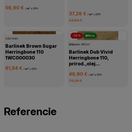
56,90 €
/
m²
s DPH
37,26 €
/
m²
s DPH
43,84 €
-35 %
Akcia
Do 14 dní
Barlinek Brown Sugar
Skladom
195.5 m²
Herringbone 110
Barlinek Dub Vivid
1WC000030
Herringbone 110,
prírod.,olej
61,94 €
oxidač.,kartáč,4V
/
m²
s DPH
49,90 €
mikro,1WC000058
/
m²
s DPH
76,26 €
Referencie