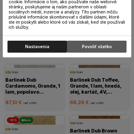
20,00 €
19,00 €
cookie. Informácie o tom, ako používate naše webové
/
m²
s DPH
/
m²
s DPH
stránky, poskytujeme aj našim partnerom v oblasti
sociálnych médií, inzercie a analýzy. Títo partneri môžu
príslušné informácie skombinovať s ďalšími údajmi, ktoré
ste im poskytli alebo ktoré od vás získali, keď ste používali
ich služby.
Drevené parkety
Nastavenia
Povoliť všetko
Drevené parkety
Do 14 dní
Do 14 dní
Barlinek Dub
Barlinek Dub Toffee,
Cardamomo, Grande, 1
Grande, 1 lam, hnedá,
lam, popolavo
olej, kartáč, 4V,
biela,mat.lak, kartáč,
1WG000631
87,10 €
66,26 €
4V mikro, 1WG000665
/
m²
s DPH
/
m²
s DPH
-18 %
Akcia
Do 14 dní
Do 14 dní
Barlinek Dub Brown