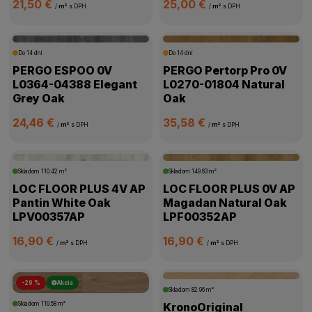
21,50 €
25,00 €
/
m²
s DPH
/
m²
s DPH
Do 14 dní
Do 14 dní
PERGO ESPOO 0V
PERGO Pertorp Pro 0V
L0364-04388 Elegant
L0270-01804 Natural
Grey Oak
Oak
24,46 €
35,58 €
/
m²
s DPH
/
m²
s DPH
Skladom
110.42 m²
Skladom
149.63 m²
LOC FLOOR PLUS 4V AP
LOC FLOOR PLUS 0V AP
Pantin White Oak
Magadan Natural Oak
LPV00357AP
LPF00352AP
16,90 €
16,90 €
/
m²
s DPH
/
m²
s DPH
-29 %
Akcia
Skladom
82.96 m²
Skladom
119.58 m²
KronoOriginal