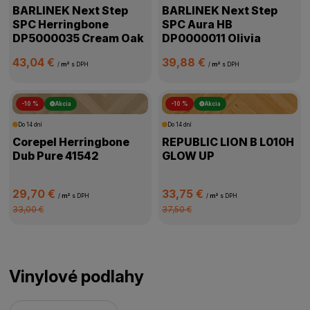
BARLINEK Next Step
BARLINEK Next Step
SPC Herringbone
SPC Aura HB
DP5000035 Cream Oak
DP0000011 Olivia
43,04 €
39,88 €
/
m²
s DPH
/
m²
s DPH
-10 %
Akcia
-10 %
Akcia
Do 14 dní
Do 14 dní
Corepel Herringbone
REPUBLIC LION B L010H
Dub Pure 41542
GLOW UP
29,70 €
33,75 €
/
m²
s DPH
/
m²
s DPH
33,00 €
37,50 €
Vinylové podlahy