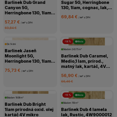
Barlinek Dub Grand
Sugar 5G, Herringbone
Canyon 5G,
130, 1lam, cognac, lak,
Herringbone 130, 1lam,
kartáč,4V, 1WC000006
69,84 €
prírodná, olej,
/
m²
s DPH
57,27 €
kartáč,4V,1WC000011
/
m²
s DPH
69,84 €
-14 %
Akcia
Do 14 dní
Barlinek Jaseň
Skladom
243.75 m²
Moonlight 5G,
Barlinek Dub Caramel,
Herringbone 130, 1lam,
Medio,1 lam, prírod.,
biela, lak matný,4V
matný lak, kartáč, 4V
75,73 €
mikro, 1WC000018
mikro, 1WG000776
/
m²
s DPH
56,90 €
/
m²
s DPH
66,46 €
-15 %
Akcia
Skladom
18.08 m²
Barlinek Dub Bright
Skladom
159 m²
1lam prírodná oxid. olej
Barlinek Dub 4 lamela
kartáč 4V mikro
lak, Rustic, 4W9000012