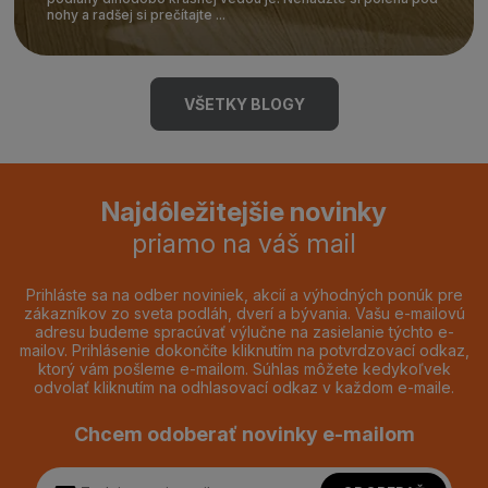
nohy a radšej si prečítajte ...
VŠETKY BLOGY
Najdôležitejšie novinky
priamo na váš mail
Prihláste sa na odber noviniek, akcií a výhodných ponúk pre
zákazníkov zo sveta podláh, dverí a bývania. Vašu e-mailovú
adresu budeme spracúvať výlučne na zasielanie týchto e-
mailov. Prihlásenie dokončíte kliknutím na potvrdzovací odkaz,
ktorý vám pošleme e-mailom. Súhlas môžete kedykoľvek
odvolať kliknutím na odhlasovací odkaz v každom e-maile.
Chcem odoberať novinky e-mailom