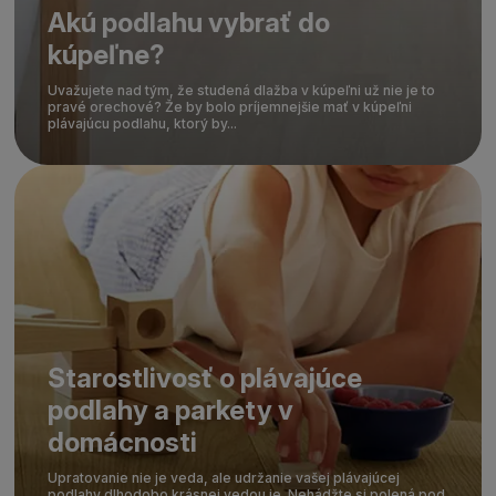
Akú podlahu vybrať do
kúpeľne?
Uvažujete nad tým, že studená dlažba v kúpeľni už nie je to
pravé orechové? Že by bolo príjemnejšie mať v kúpeľni
plávajúcu podlahu, ktorý by...
Starostlivosť o plávajúce
podlahy a parkety v
domácnosti
Upratovanie nie je veda, ale udržanie vašej plávajúcej
podlahy dlhodobo krásnej vedou je. Nehádžte si polená pod