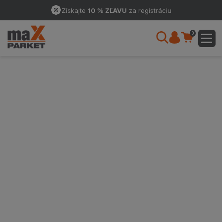
Získajte
10 % ZĽAVU
za registráciu
0