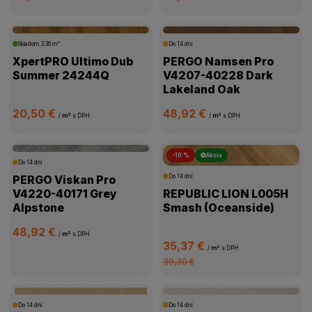
Skladom
3.36 m²
Do 14 dní
XpertPRO Ultimo Dub
PERGO Namsen Pro
Summer 24244Q
V4207-40228 Dark
Lakeland Oak
20,50 €
48,92 €
/
m²
s DPH
/
m²
s DPH
-10 %
Akcia
Do 14 dní
PERGO Viskan Pro
Do 14 dní
V4220-40171 Grey
REPUBLIC LION L005H
Alpstone
Smash (Oceanside)
48,92 €
/
m²
s DPH
35,37 €
/
m²
s DPH
39,30 €
Do 14 dní
Do 14 dní