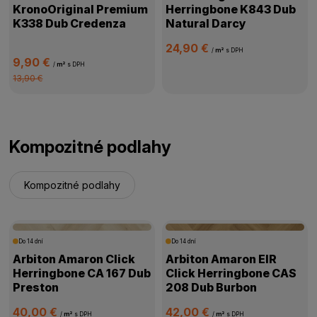
KronoOriginal Premium
Herringbone K843 Dub
K338 Dub Credenza
Natural Darcy
24,90 €
/
m²
s DPH
9,90 €
/
m²
s DPH
13,90 €
Kompozitné podlahy
Kompozitné podlahy
Do 14 dní
Do 14 dní
Arbiton Amaron Click
Arbiton Amaron EIR
Herringbone CA 167 Dub
Click Herringbone CAS
Preston
208 Dub Burbon
40,00 €
42,00 €
/
m²
s DPH
/
m²
s DPH