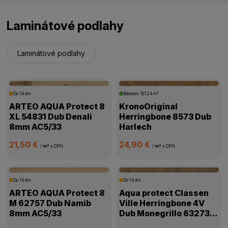
Laminátové podlahy
Laminátové podlahy
Do 14 dní
Skladom
101.24 m²
ARTEO AQUA Protect 8
KronoOriginal
XL 54831 Dub Denali
Herringbone 8573 Dub
8mm AC5/33
Harlech
21,50 €
24,90 €
/
m²
s DPH
/
m²
s DPH
Do 14 dní
Do 14 dní
ARTEO AQUA Protect 8
Aqua protect Classen
M 62757 Dub Namib
Ville Herringbone 4V
8mm AC5/33
Dub Monegrillo 63273
8mm AC5/33