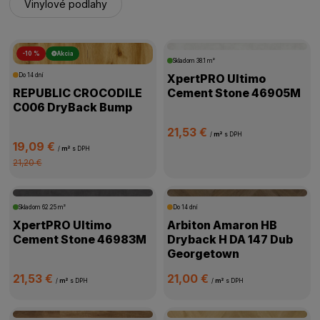
Vinylové podlahy
-10 %
Akcia
Skladom
38.1 m²
Do 14 dní
XpertPRO Ultimo
REPUBLIC CROCODILE
Cement Stone 46905M
C006 DryBack Bump
21,53 €
/
m²
s DPH
19,09 €
/
m²
s DPH
21,20 €
Skladom
62.25 m²
Do 14 dní
XpertPRO Ultimo
Arbiton Amaron HB
Cement Stone 46983M
Dryback H DA 147 Dub
Georgetown
21,53 €
21,00 €
/
m²
s DPH
/
m²
s DPH