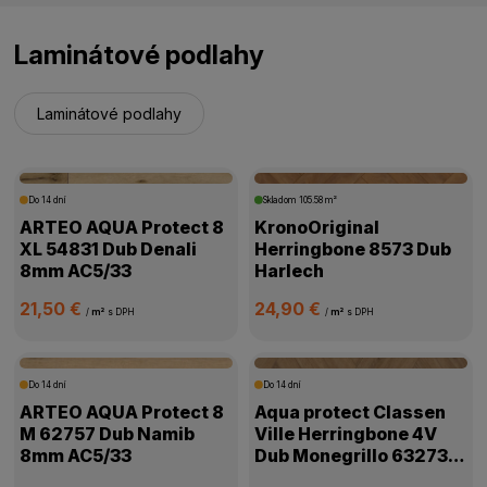
Laminátové podlahy
Laminátové podlahy
Do 14 dní
Skladom
105.58 m²
ARTEO AQUA Protect 8
KronoOriginal
XL 54831 Dub Denali
Herringbone 8573 Dub
8mm AC5/33
Harlech
21,50 €
24,90 €
/
m²
s DPH
/
m²
s DPH
Do 14 dní
Do 14 dní
ARTEO AQUA Protect 8
Aqua protect Classen
M 62757 Dub Namib
Ville Herringbone 4V
8mm AC5/33
Dub Monegrillo 63273
8mm AC5/33