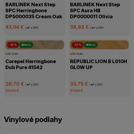
BARLINEK Next Step
BARLINEK Next Step
SPC Herringbone
SPC Aura HB
DP5000035 Cream Oak
DP0000011 Olivia
43,04 €
39,88 €
/
m²
s DPH
/
m²
s DPH
-10 %
Akcia
-10 %
Akcia
Do 14 dní
Do 14 dní
Corepel Herringbone
REPUBLIC LION B L010H
Dub Pure 41542
GLOW UP
29,70 €
33,75 €
/
m²
s DPH
/
m²
s DPH
33,00 €
37,50 €
Vinylové podlahy