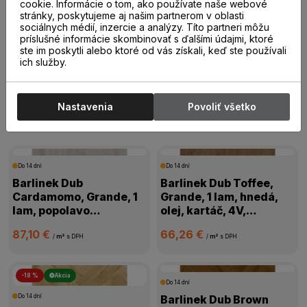
20,00 €
19,00 €
cookie. Informácie o tom, ako používate naše webové
/
m²
s DPH
/
m²
s DPH
stránky, poskytujeme aj našim partnerom v oblasti
sociálnych médií, inzercie a analýzy. Títo partneri môžu
príslušné informácie skombinovať s ďalšími údajmi, ktoré
ste im poskytli alebo ktoré od vás získali, keď ste používali
ich služby.
Drevené parkety
Nastavenia
Povoliť všetko
Drevené parkety
Do 14 dní
Do 14 dní
Barlinek Dub
Barlinek Dub Toffee,
Cardamomo, Grande, 1
Grande, 1 lam, hnedá,
lam, popolavo
olej, kartáč, 4V,
biela,mat.lak, kartáč,
1WG000631
87,10 €
66,26 €
4V mikro, 1WG000665
/
m²
s DPH
/
m²
s DPH
-18 %
Akcia
Do 14 dní
Do 14 dní
Barlinek Dub Brown