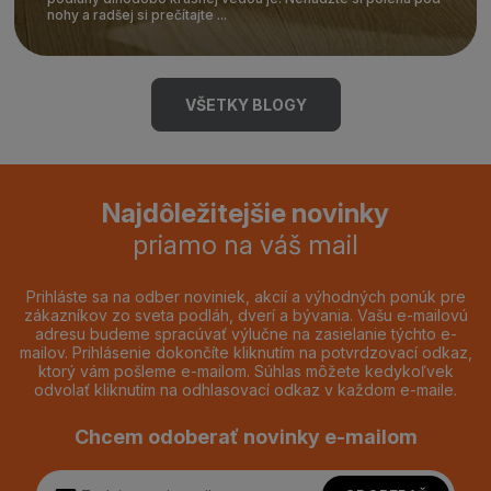
nohy a radšej si prečítajte ...
VŠETKY BLOGY
Najdôležitejšie novinky
priamo na váš mail
Prihláste sa na odber noviniek, akcií a výhodných ponúk pre
zákazníkov zo sveta podláh, dverí a bývania. Vašu e-mailovú
adresu budeme spracúvať výlučne na zasielanie týchto e-
mailov. Prihlásenie dokončíte kliknutím na potvrdzovací odkaz,
ktorý vám pošleme e-mailom. Súhlas môžete kedykoľvek
odvolať kliknutím na odhlasovací odkaz v každom e-maile.
Chcem odoberať novinky e-mailom