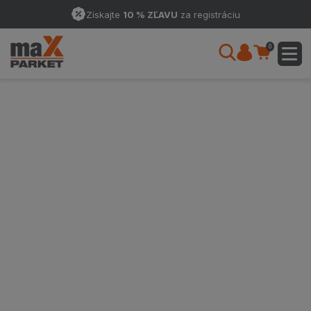
Získajte
10 % ZĽAVU
za registráciu
0