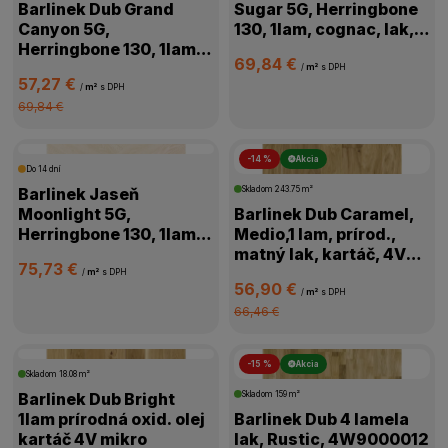
Barlinek Dub Grand
Sugar 5G, Herringbone
Canyon 5G,
130, 1lam, cognac, lak,
Herringbone 130, 1lam,
kartáč,4V, 1WC000006
69,84 €
prírodná, olej,
/
m²
s DPH
57,27 €
kartáč,4V,1WC000011
/
m²
s DPH
69,84 €
-14 %
Akcia
Do 14 dní
Barlinek Jaseň
Skladom
243.75 m²
Moonlight 5G,
Barlinek Dub Caramel,
Herringbone 130, 1lam,
Medio,1 lam, prírod.,
biela, lak matný,4V
matný lak, kartáč, 4V
75,73 €
mikro, 1WC000018
mikro, 1WG000776
/
m²
s DPH
56,90 €
/
m²
s DPH
66,46 €
-15 %
Akcia
Skladom
18.08 m²
Barlinek Dub Bright
Skladom
159 m²
1lam prírodná oxid. olej
Barlinek Dub 4 lamela
kartáč 4V mikro
lak, Rustic, 4W9000012