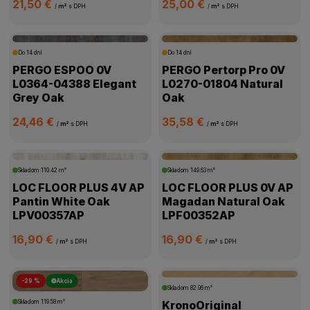
21,50 €
25,00 €
/
m²
s DPH
/
m²
s DPH
Do 14 dní
Do 14 dní
PERGO ESPOO 0V
PERGO Pertorp Pro 0V
L0364-04388 Elegant
L0270-01804 Natural
Grey Oak
Oak
24,46 €
35,58 €
/
m²
s DPH
/
m²
s DPH
Skladom
110.42 m²
Skladom
149.63 m²
LOC FLOOR PLUS 4V AP
LOC FLOOR PLUS 0V AP
Pantin White Oak
Magadan Natural Oak
LPV00357AP
LPF00352AP
16,90 €
16,90 €
/
m²
s DPH
/
m²
s DPH
-29 %
Akcia
Skladom
82.96 m²
Skladom
119.58 m²
KronoOriginal