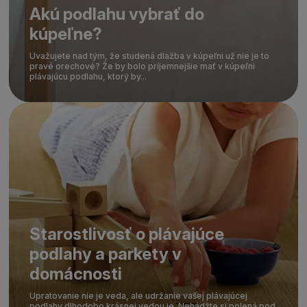
Akú podlahu vybrať do
kúpeľne?
Uvažujete nad tým, že studená dlažba v kúpeľni už nie je to
pravé orechové? Že by bolo príjemnejšie mať v kúpeľni
plávajúcu podlahu, ktorý by...
Starostlivosť o plávajúce
podlahy a parkety v
domácnosti
Upratovanie nie je veda, ale udržanie vašej plávajúcej
podlahy dlhodobo krásnej vedou je. Nehádžte si polená pod