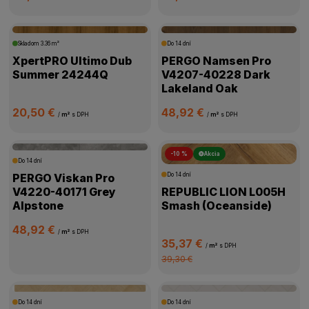
Skladom
3.36 m²
Do 14 dní
XpertPRO Ultimo Dub
PERGO Namsen Pro
Summer 24244Q
V4207-40228 Dark
Lakeland Oak
20,50 €
48,92 €
/
m²
s DPH
/
m²
s DPH
-10 %
Akcia
Do 14 dní
PERGO Viskan Pro
Do 14 dní
V4220-40171 Grey
REPUBLIC LION L005H
Alpstone
Smash (Oceanside)
48,92 €
/
m²
s DPH
35,37 €
/
m²
s DPH
39,30 €
Do 14 dní
Do 14 dní