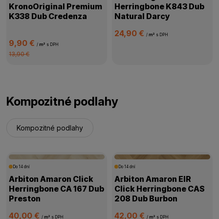
KronoOriginal Premium
Herringbone K843 Dub
K338 Dub Credenza
Natural Darcy
24,90 €
/
m²
s DPH
9,90 €
/
m²
s DPH
13,90 €
Kompozitné podlahy
Kompozitné podlahy
Do 14 dní
Do 14 dní
Arbiton Amaron Click
Arbiton Amaron EIR
Herringbone CA 167 Dub
Click Herringbone CAS
Preston
208 Dub Burbon
40,00 €
42,00 €
/
m²
s DPH
/
m²
s DPH