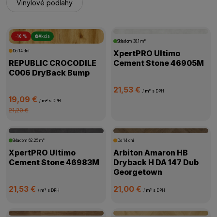
Vinylové podlahy
-10 %
Akcia
Skladom
38.1 m²
Do 14 dní
XpertPRO Ultimo
REPUBLIC CROCODILE
Cement Stone 46905M
C006 DryBack Bump
21,53 €
/
m²
s DPH
19,09 €
/
m²
s DPH
21,20 €
Skladom
62.25 m²
Do 14 dní
XpertPRO Ultimo
Arbiton Amaron HB
Cement Stone 46983M
Dryback H DA 147 Dub
Georgetown
21,53 €
21,00 €
/
m²
s DPH
/
m²
s DPH