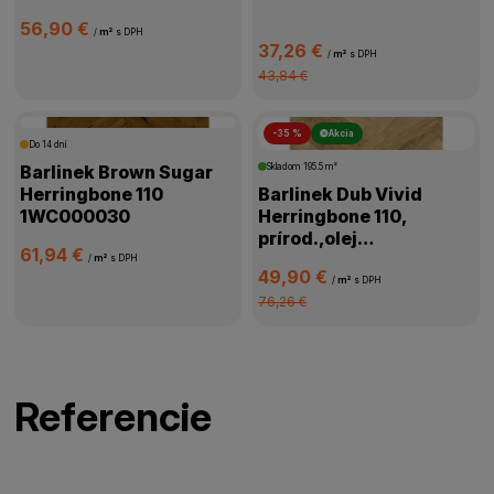
56,90 €
/
m²
s DPH
37,26 €
/
m²
s DPH
43,84 €
-35 %
Akcia
Do 14 dní
Barlinek Brown Sugar
Skladom
195.5 m²
Herringbone 110
Barlinek Dub Vivid
1WC000030
Herringbone 110,
prírod.,olej
61,94 €
oxidač.,kartáč,4V
/
m²
s DPH
49,90 €
mikro,1WC000058
/
m²
s DPH
76,26 €
Referencie