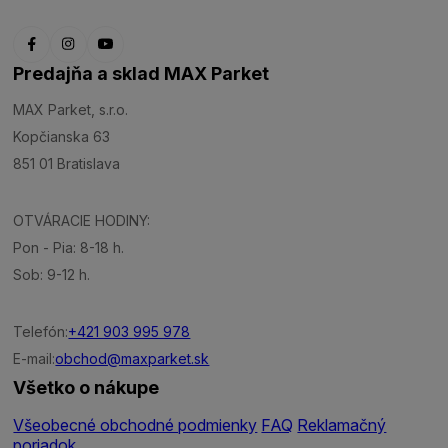
Predajňa a sklad MAX Parket
MAX Parket, s.r.o.
Kopčianska 63
851 01 Bratislava
OTVÁRACIE HODINY:
Pon - Pia: 8-18 h.
Sob: 9-12 h.
Telefón:
+421 903 995 978
E-mail:
obchod@maxparket.sk
Všetko o nákupe
Všeobecné obchodné podmienky
FAQ
Reklamačný
poriadok