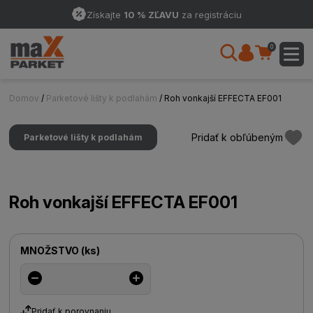
Získajte
10 % ZĽAVU
za registráciu
0
Domov
/
Parketové lišty k podlahám
/ Roh vonkajší EFFECTA EF001
Pridať k obľúbeným
Parketové lišty k podlahám
Roh vonkajší EFFECTA EF001
MNOŽSTVO
(
ks
)
Pridať k porovnaniu