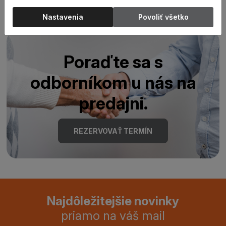
Nastavenia
Povoliť všetko
Poraďte sa s
odborníkom u nás na
predajni.
REZERVOVAŤ TERMÍN
Najdôležitejšie novinky
priamo na váš mail