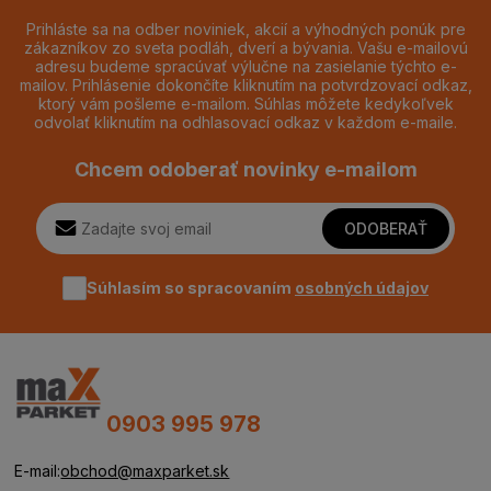
Prihláste sa na odber noviniek, akcií a výhodných ponúk pre
zákazníkov zo sveta podláh, dverí a bývania. Vašu e-mailovú
adresu budeme spracúvať výlučne na zasielanie týchto e-
mailov. Prihlásenie dokončíte kliknutím na potvrdzovací odkaz,
ktorý vám pošleme e-mailom. Súhlas môžete kedykoľvek
odvolať kliknutím na odhlasovací odkaz v každom e-maile.
Chcem odoberať novinky e-mailom
ODOBERAŤ
Súhlasím so spracovaním
osobných údajov
0903 995 978
E-mail:
obchod@maxparket.sk