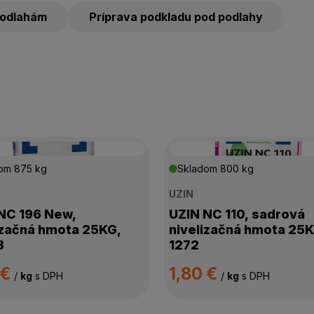
podlahám
Príprava podkladu pod podlahy
dom
875 kg
Skladom
800 kg
UZIN
NC 196 New,
UZIN NC 110, sadrová
izačná hmota 25KG,
nivelizačná hmota 25K
3
1272
 €
1,80 €
/
kg
s DPH
/
kg
s DPH