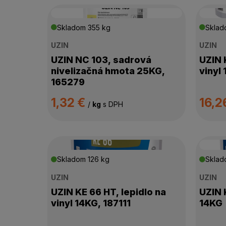
Skladom
355 kg
Skla
UZIN
UZIN
UZIN NC 103, sadrová
UZIN 
nivelizačná hmota 25KG,
vinyl
165279
1,32 €
16,2
/
kg
s DPH
Skladom
126 kg
Skla
UZIN
UZIN
UZIN KE 66 HT, lepidlo na
UZIN K
vinyl 14KG, 187111
14KG