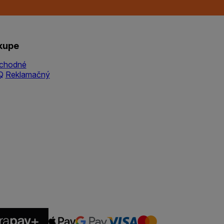
kupe
chodné
Q
Reklamačný