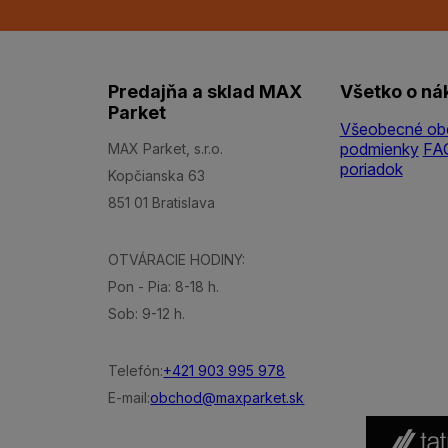
Predajňa a sklad MAX
Všetko o ná
Parket
Všeobecné ob
podmienky
FA
MAX Parket, s.r.o.
poriadok
Kopčianska 63
851 01 Bratislava
OTVÁRACIE HODINY:
Pon - Pia: 8-18 h.
Sob: 9-12 h.
Telefón:
+421 903 995 978
E-mail:
obchod@maxparket.sk