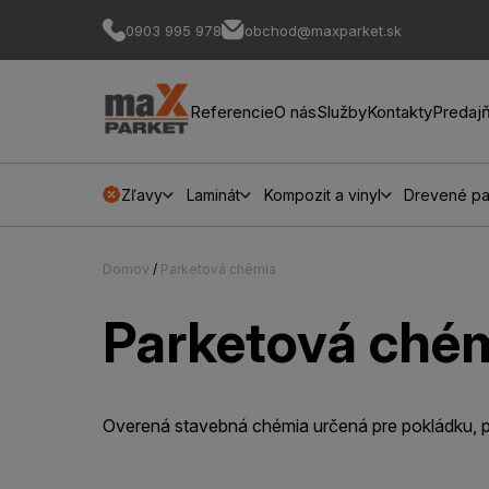
0903 995 978
obchod@maxparket.sk
Referencie
O nás
Služby
Kontakty
Predaj
Zľavy
Laminát
Kompozit a vinyl
Drevené pa
Domov
/
Parketová chémia
Parketová ché
Overená stavebná chémia určená pre pokládku, p