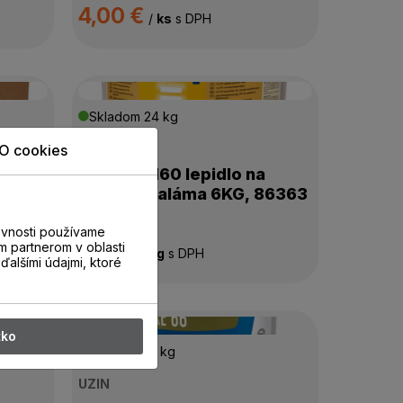
4,00 €
/
ks
s DPH
Skladom
24 kg
UZIN
O cookies
UZIN MK 160 lepidlo na
a
parkety saláma 6KG, 86363
evnosti používame
9,14 €
m partnerom v oblasti
/
kg
s DPH
ďalšími údajmi, ktoré
tko
Skladom
18 kg
UZIN