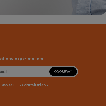
ať novinky e-mailom
ODOBERAŤ
pracovaním
osobných údajov