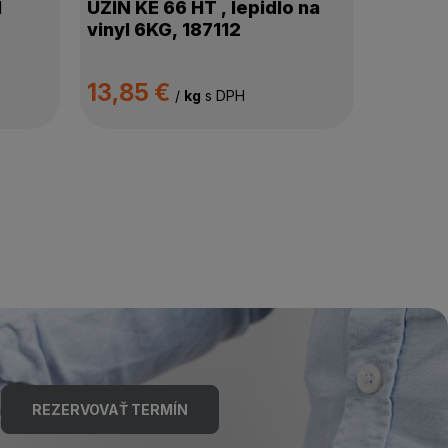
l
UZIN KE 66 HT , lepidlo na
vinyl 6KG, 187112
13,85 €
/
kg
s DPH
REZERVOVAŤ TERMÍN