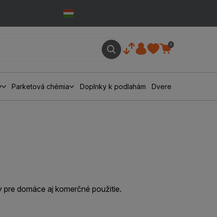
0
y
Parketová chémia
Doplnky k podlahám
Dvere
 pre domáce aj komerčné použitie.