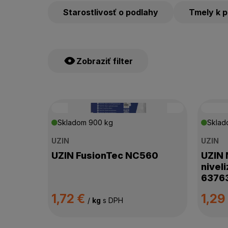
Starostlivosť o podlahy
Tmely k 
Zobraziť filter
ŠTÍTKY PRODUKTOV
Skladom
900 kg
Skla
UZIN
UZIN
CENA
UZIN FusionTec NC560
UZIN 
nivel
VÝROBCA
6376
1,72 €
1,29
DOSTUPNOSŤ
/
kg
s DPH