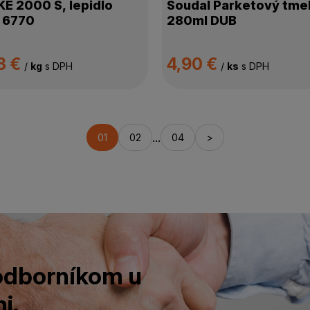
KE 2000 S, lepidlo
Soudal Parketový tme
 6770
280ml DUB
3 €
4,90 €
/
kg
s DPH
/
ks
s DPH
...
01
02
04
>
 odborníkom u
i.