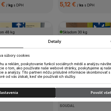
 €
5,12 €
/
kg
s DPH
/
ks
s DPH
dom
48 kg
Skladom
30 kg
UZIN
Detaily
0, penetrácia
UZIN PE 260 cube,
 47523
univerzálna penetráci
va súbory cookies
10KG, 77304
u a reklám, poskytovanie funkcií sociálnych médií a analýzu návšt
6 €
11,05 €
cie o tom, ako používate naše webové stránky, poskytujeme aj naši
/
kg
s DPH
/
kg
s DPH
cie a analýzy. Títo partneri môžu príslušné informácie skombinovať s 
oré od vás získali, keď ste používali ich služby.
Nastavenia
Povoliť vše
dom
19 kg
Skladom
18 ks
SOUDAL