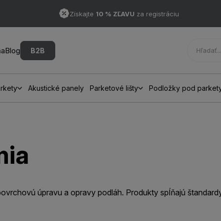
Získajte
10 % ZĽAVU
za registráciu
ňa
Blog
B2B
rkety
Akustické panely
Parketové lišty
Podložky pod parket
mia
ovrchovú úpravu a opravy podláh. Produkty spĺňajú štandardy