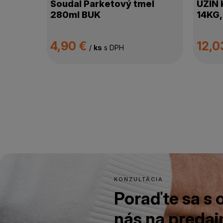
Soudal Parketový tmel
UZIN 
280ml BUK
14KG,
4,90 €
12,0
/
ks
s DPH
KONZULTÁCIA
Poraďte sa s
nás na predajn