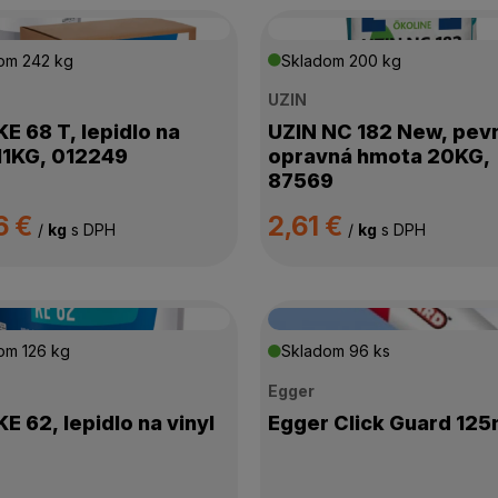
dom
242 kg
Skladom
200 kg
UZIN
KE 68 T, lepidlo na
UZIN NC 182 New, pev
 11KG, 012249
opravná hmota 20KG,
87569
6 €
2,61 €
/
kg
s DPH
/
kg
s DPH
dom
126 kg
Skladom
96 ks
Egger
E 62, lepidlo na vinyl
Egger Click Guard 125