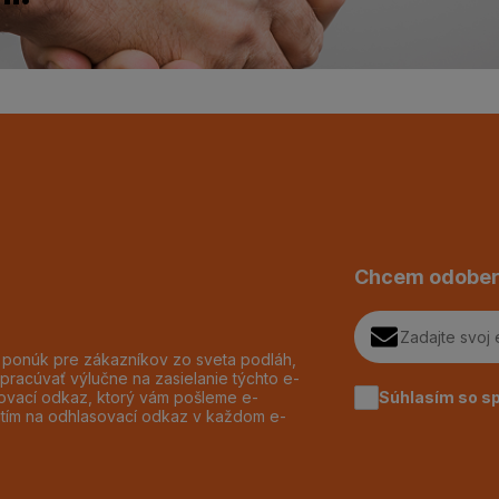
Chcem odober
h ponúk pre zákazníkov zo sveta podláh,
pracúvať výlučne na zasielanie týchto e-
Súhlasím so s
dzovací odkaz, ktorý vám pošleme e-
utím na odhlasovací odkaz v každom e-