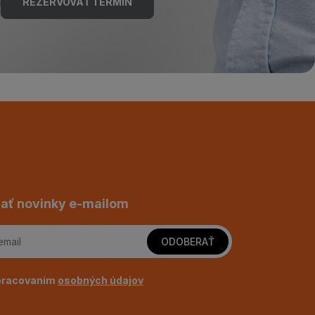
REZERVOVAŤ TERMÍN
ať novinky e-mailom
ODOBERAŤ
pracovaním
osobných údajov