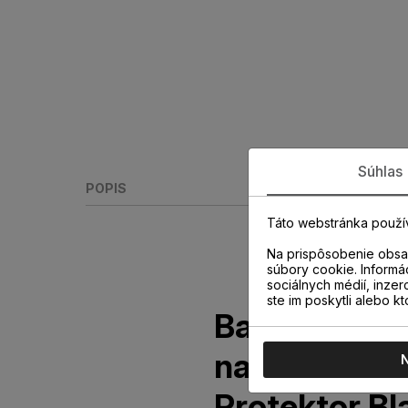
Súhlas
POPIS
Táto webstránka použí
Na prispôsobenie obsah
súbory cookie. Informá
sociálnych médií, inzer
ste im poskytli alebo kt
Barlinek och
na lakované 
Protektor Bl