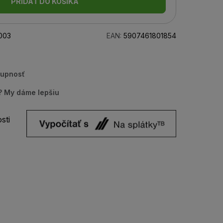
PRIDAŤ DO KOŠÍKA
003
EAN:
5907461801854
tupnosť
u? My dáme lepšiu
sti