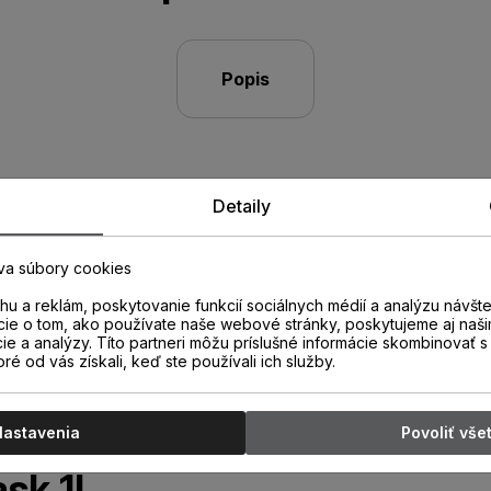
Popis
Detaily
va súbory cookies
u a reklám, poskytovanie funkcií sociálnych médií a analýzu návšt
cie o tom, ako používate naše webové stránky, poskytujeme aj naši
cie a analýzy. Títo partneri môžu príslušné informácie skombinovať s 
oré od vás získali, keď ste používali ich služby.
ranný čistič
podlahy -
Nastavenia
Povoliť vše
ask 1L