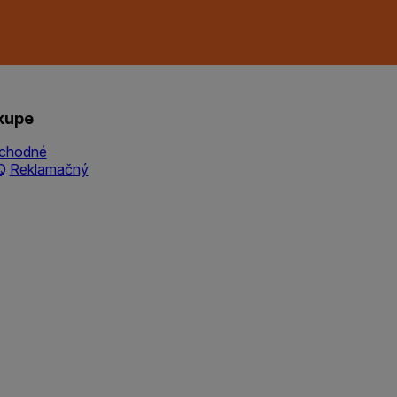
kupe
chodné
Q
Reklamačný