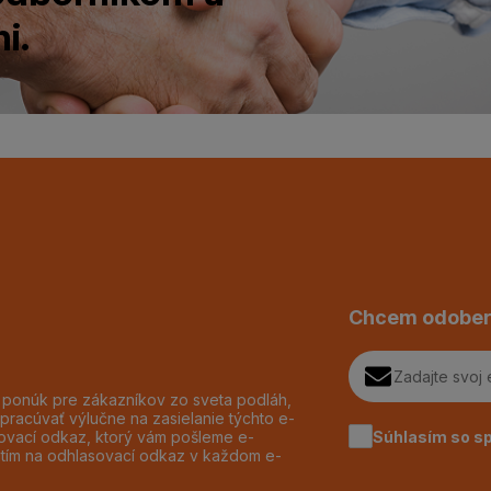
i.
Chcem odober
h ponúk pre zákazníkov zo sveta podláh,
pracúvať výlučne na zasielanie týchto e-
Súhlasím so s
dzovací odkaz, ktorý vám pošleme e-
utím na odhlasovací odkaz v každom e-