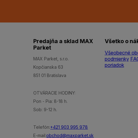
Predajňa a sklad MAX
Všetko o ná
Parket
Všeobecné ob
podmienky
FA
MAX Parket, s.r.o.
poriadok
Kopčianska 63
851 01 Bratislava
OTVÁRACIE HODINY:
Pon - Pia: 8-18 h.
Sob: 9-12 h.
Telefón:
+421 903 995 978
E-mail:
obchod@maxparket.sk