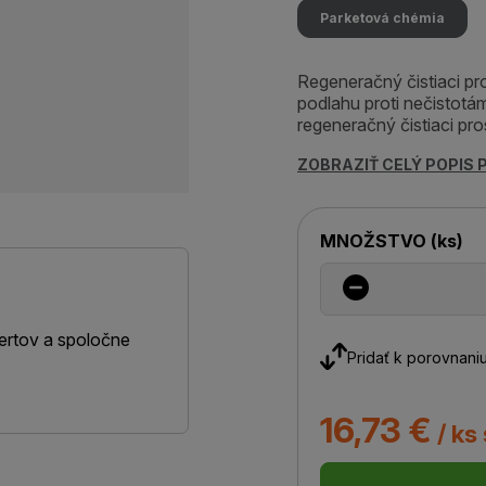
Parketová chémia
Regeneračný čistiaci pr
podlahu proti nečisto
regeneračný čistiaci pro
ZOBRAZIŤ CELÝ POPIS
MNOŽSTVO
(
ks
)
ertov a spoločne
Pridať k porovnani
16,73 €
/ ks