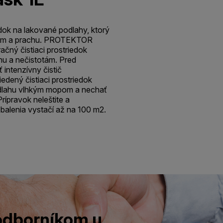
dok na lakované podlahy, ktorý
otám a prachu. PROTEKTOR
čný čistiaci prostriedok
hu a nečistotám. Pred
intenzívny čistič
ný čistiaci prostriedok
dlahu vlhkým mopom a nechať
rípravok neleštite a
balenia vystačí až na 100 m2.
 odborníkom u