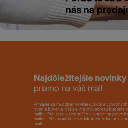
nás na predajn
Najdôležitejšie novinky
priamo na váš mail
Prihláste sa na odber noviniek, akcií a výhodnýc
dverí a bývania. Vašu e-mailovú adresu budeme s
mailov. Prihlásenie dokončíte kliknutím na potvr
mailom. Súhlas môžete kedykoľvek odvolať klikn
maile.