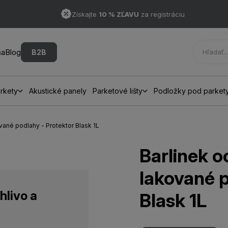
Získajte
10 % ZĽAVU
za registráciu
ňa
Blog
B2B
rkety
Akustické panely
Parketové lišty
Podložky pod parket
ované podlahy - Protektor Blask 1L
Barlinek o
lakované p
hlivo a
Blask 1L