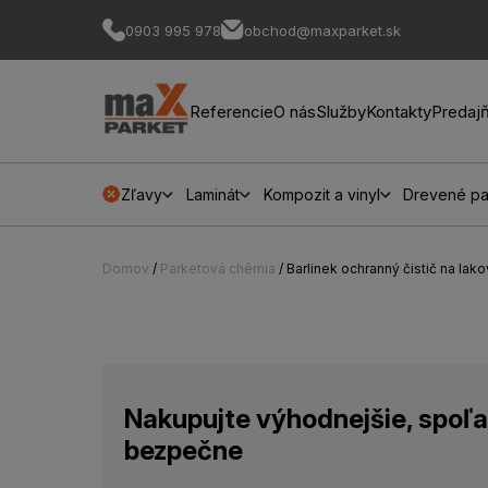
0903 995 978
obchod@maxparket.sk
Referencie
O nás
Služby
Kontakty
Predaj
Zľavy
Laminát
Kompozit a vinyl
Drevené pa
Domov
/
Parketová chémia
/ Barlinek ochranný čistič na lak
Nakupujte výhodnejšie, spoľa
bezpečne