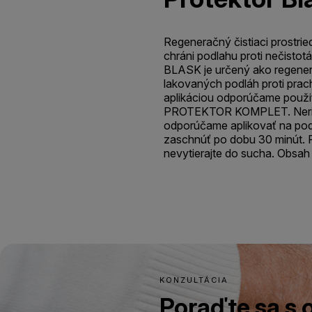
Regeneračný čistiaci prostrie
chráni podlahu proti nečist
BLASK je určený ako regenera
lakovaných podláh proti prac
aplikáciou odporúčame použiť 
PROTEKTOR KOMPLET. Neriede
odporúčame aplikovať na po
zaschnúť po dobu 30 minút. P
nevytierajte do sucha. Obsah 
KONZULTÁCIA
Poraďte sa s