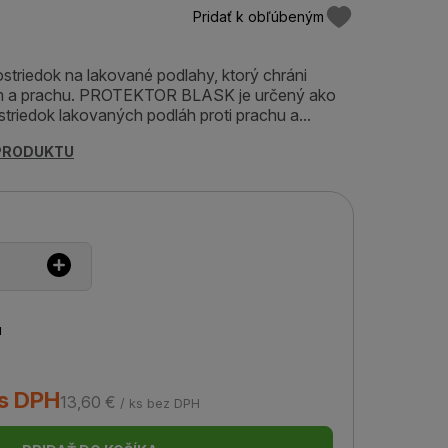
Pridať k obľúbeným
ostriedok na lakované podlahy, ktorý chráni
tám a prachu. PROTEKTOR BLASK je určený ako
striedok lakovaných podláh proti prachu a...
 PRODUKTU
u
 s DPH
13,60 €
/ ks bez DPH