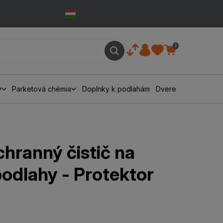
0
y
Parketová chémia
Doplnky k podlahám
Dvere
chranný čistič na
odlahy - Protektor