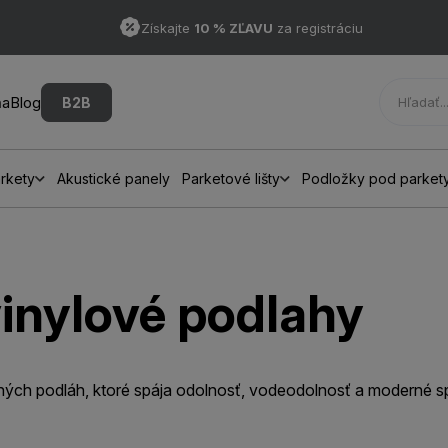
Získajte
10 % ZĽAVU
za registráciu
ňa
Blog
B2B
rkety
Akustické panely
Parketové lišty
Podložky pod parket
inylové podlahy
ných podláh, ktoré spája odolnosť, vodeodolnosť a moderné s