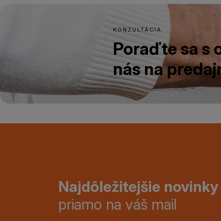
KONZULTÁCIA
Poraďte sa s
nás na predajn
Najdôležitejšie novinky
priamo na váš mail