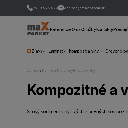
0903 995 978
obchod@maxparket.sk
Referencie
O nás
Služby
Kontakty
Predaj
Zľavy
Laminát
Kompozit a vinyl
Drevené pa
Domov
/
Kompozitné a vinylové podlahy
Kompozitné a v
Široký sortiment vinylových a pevných kompozit