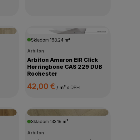
Skladom
168.24 m²
Arbiton
Arbiton Amaron EIR Click
b
Herringbone CAS 229 DUB
Rochester
42,00 €
/
m²
s DPH
Skladom
133.19 m²
Arbiton