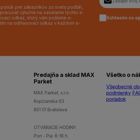
h ponúk pre zákazníkov zo sveta podláh,
pracúvať výlučne na zasielanie týchto e-
Súhlasím so s
dzovací odkaz, ktorý vám pošleme e-
utím na odhlasovací odkaz v každom e-
Predajňa a sklad MAX
Všetko o ná
Parket
Všeobecné ob
podmienky
FA
MAX Parket, s.r.o.
poriadok
Kopčianska 63
851 01 Bratislava
OTVÁRACIE HODINY:
Pon - Pia: 8-18 h.