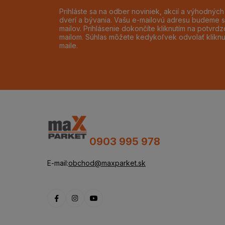
Prihláste sa na odber noviniek, akcií a výhodnýc
dverí a bývania. Vašu e-mailovú adresu budeme s
mailov. Prihlásenie dokončíte kliknutím na potvr
mailom. Súhlas môžete kedykoľvek odvolať klikn
maile.
0903 995 978
E-mail:
obchod@maxparket.sk