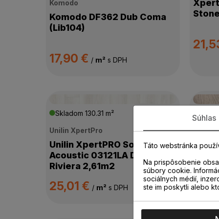
Xper
Komodo
Ston
Komodo DF362 Dub Coma
(Lib104)
21,5
17,90 €
/
m²
s DPH
Skladom
130.31 m²
Skla
Súhlas
Unilin XpertPro
Arbito
Unilin XpertPRO Solida
Arbit
Táto webstránka použí
Acoustic 03121LA Dub
Herri
Na prispôsobenie obsah
Riviera 2,61m2
Wemb
súbory cookie. Informá
sociálnych médií, inzer
25,01 €
40,
ste im poskytli alebo kt
/
m²
s DPH