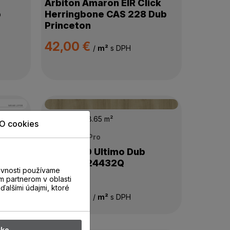
Arbiton Amaron EIR Click
b
Herringbone CAS 228 Dub
Princeton
42,00 €
/
m²
s DPH
Skladom
118.65 m²
O cookies
Unilin XpertPro
ick
XpertPRO Ultimo Dub
 DUB
Summer 24432Q
evnosti používame
m partnerom v oblasti
ďalšími údajmi, ktoré
20,50 €
/
m²
s DPH
tko