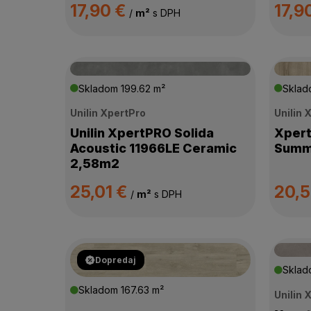
17,90 €
17,9
/
m²
s DPH
TRIEDA POUŽITIA
KOLEKCIA
Skladom
199.62 m²
Skla
ZÁŤAŽOVÁ TRIEDA
Unilin XpertPro
Unilin 
Unilin XpertPRO Solida
Xpert
Acoustic 11966LE Ceramic
Summ
PODLAHOVÉ VYKUROVANIE
2,58m2
25,01 €
20,
SPÔSOB POKLÁDKY
/
m²
s DPH
DOSTUPNOSŤ
Dopredaj
Skla
Skladom
167.63 m²
Unilin 