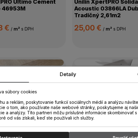
tPRO Ultimo Cement
Unilin XpertPRO Solida
e 46953M
Acoustic 03866LA Du
Tradičný 2,61m2
3 €
25,00 €
/
m²
s DPH
/
m²
s DPH
dom
128.98 m²
Skladom
120.57 m²
Detaily
n
Arbiton
on Amaron Click
Arbiton Amaron EIR Cl
va súbory cookies
ngbone CA 159 Dub
Herringbone CAS 227
u a reklám, poskytovanie funkcií sociálnych médií a analýzu návšt
ley
VIRGIN
cie o tom, ako používate naše webové stránky, poskytujeme aj naši
cie a analýzy. Títo partneri môžu príslušné informácie skombinovať s 
00 €
42,00 €
oré od vás získali, keď ste používali ich služby.
/
m²
s DPH
/
m²
s DPH
Nastavenia
Povoliť vše