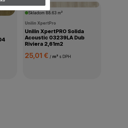
Skladom
88.63 m²
Unilin XpertPro
Unilin XpertPRO Solida
Acoustic 03239LA Dub
04
Riviera 2,61m2
25,01 €
/
m²
s DPH