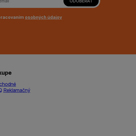
ODOBERAŤ
pracovaním
osobných údajov
kupe
chodné
Q
Reklamačný