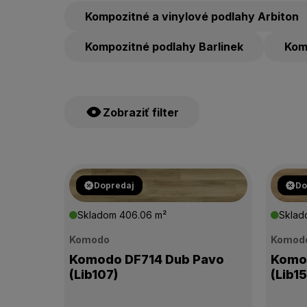
Kompozitné a vinylové podlahy Arbiton
Kompozitné podlahy Barlinek
Kom
Zobraziť filter
ŠTÍTKY PRODUKTOV
Dopredaj
Do
Skladom
406.06 m²
Skla
CENA
Komodo
Komod
Komodo DF714 Dub Pavo
Komo
VÝROBCA
(Lib107)
(Lib1
HRÚBKA PODLAHY