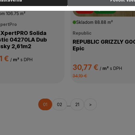
-10 %
Akcia
dom
106.75 m²
Skladom
88.88 m²
XpertPro
n XpertPRO Solida
Republic
tic 04270LA Dub
REPUBLIC GRIZZLY G0
sky 2,61m2
Epic
1 €
/
m²
s DPH
30,77 €
/
m²
s DPH
34,19 €
...
01
02
21
>