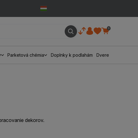
0
y
Parketová chémia
Doplnky k podlahám
Dvere
pracovanie dekorov.