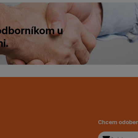
 odborníkom u
i.
Chcem odober