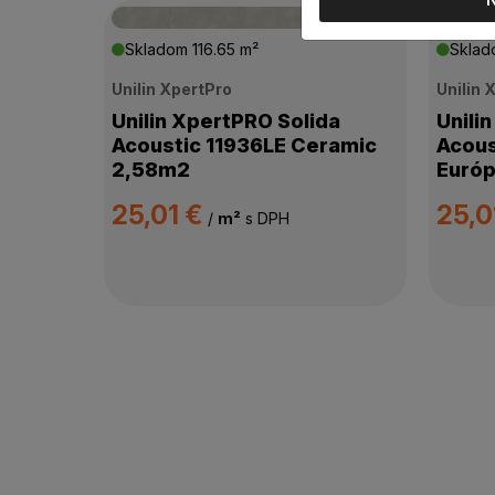
Skladom
116.65 m²
Skla
Unilin XpertPro
Unilin 
Unilin XpertPRO Solida
Unili
Acoustic 11936LE Ceramic
Acous
2,58m2
Európ
25,01 €
25,0
/
m²
s DPH