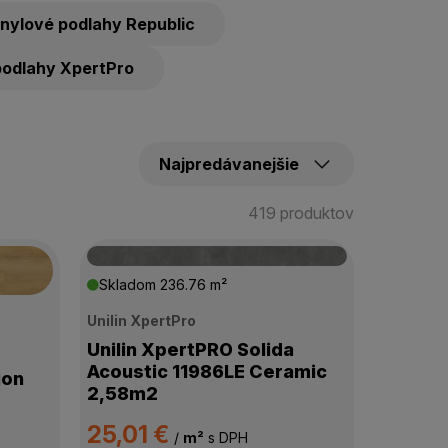
inylové podlahy Republic
podlahy XpertPro
419 produktov
Skladom
236.76 m²
Unilin XpertPro
Unilin XpertPRO Solida
Acoustic 11986LE Ceramic
ion
2,58m2
25,01 €
/
m²
s DPH