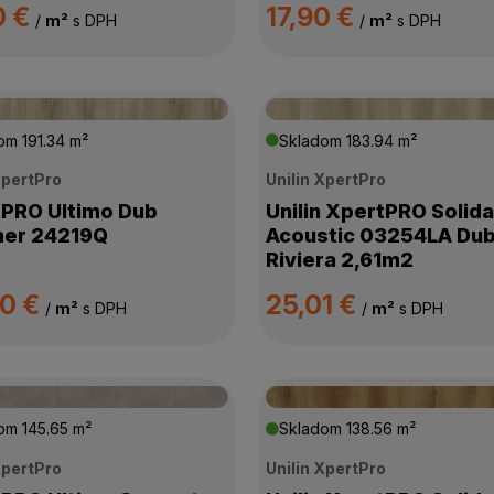
0 €
17,90 €
/
m²
s DPH
/
m²
s DPH
dom
191.34 m²
Skladom
183.94 m²
XpertPro
Unilin XpertPro
PRO Ultimo Dub
Unilin XpertPRO Solida
er 24219Q
Acoustic 03254LA Du
Riviera 2,61m2
50 €
25,01 €
/
m²
s DPH
/
m²
s DPH
dom
145.65 m²
Skladom
138.56 m²
XpertPro
Unilin XpertPro