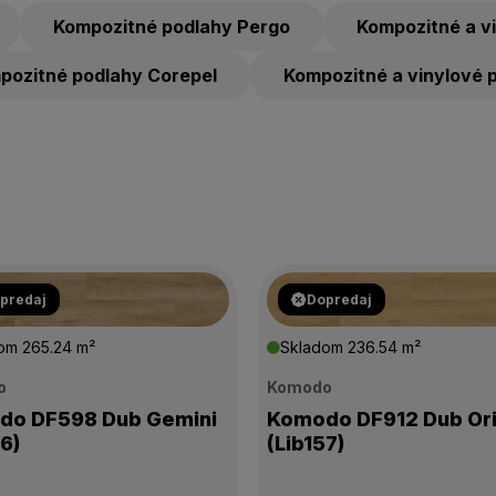
Kompozitné podlahy Pergo
Kompozitné a v
pozitné podlahy Corepel
Kompozitné a vinylové 
predaj
Dopredaj
dom
265.24 m²
Skladom
236.54 m²
o
Komodo
do DF598 Dub Gemini
Komodo DF912 Dub Or
56)
(Lib157)