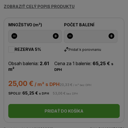
ZOBRAZIŤ CELÝ POPIS PRODUKTU
MNOŽSTVO
(
m²
)
POČET BALENÍ
REZERVA 5%
Pridať k porovnaniu
Obsah balenia:
2.61
Cena za 1 balenie:
65,25 €
s
m²
DPH
25,00 €
/ m² s DPH
20,33 €
/ m² bez DPH
65,25 €
SPOLU:
53,06 €
s DPH
bez DPH
PRIDAŤ DO KOŠÍKA