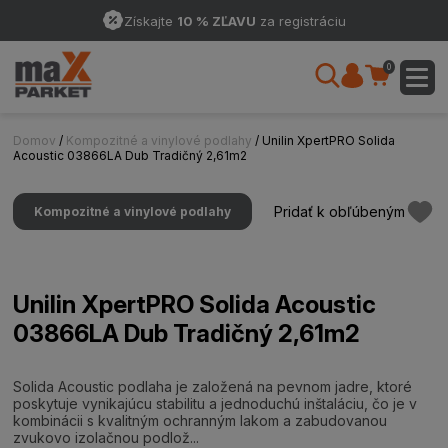
Získajte
10 % ZĽAVU
za registráciu
0
Domov
/
Kompozitné a vinylové podlahy
/ Unilin XpertPRO Solida
Acoustic 03866LA Dub Tradičný 2,61m2
Pridať k obľúbeným
Kompozitné a vinylové podlahy
Unilin XpertPRO Solida Acoustic
03866LA Dub Tradičný 2,61m2
Solida Acoustic podlaha je založená na pevnom jadre, ktoré
poskytuje vynikajúcu stabilitu a jednoduchú inštaláciu, čo je v
kombinácii s kvalitným ochranným lakom a zabudovanou
zvukovo izolačnou podlož...