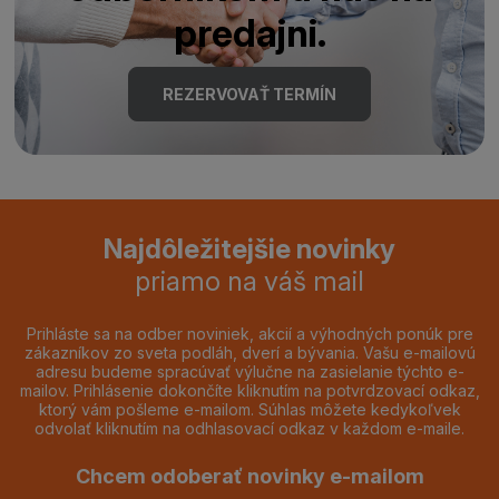
predajni.
REZERVOVAŤ TERMÍN
Najdôležitejšie novinky
priamo na váš mail
Prihláste sa na odber noviniek, akcií a výhodných ponúk pre
zákazníkov zo sveta podláh, dverí a bývania. Vašu e-mailovú
adresu budeme spracúvať výlučne na zasielanie týchto e-
mailov. Prihlásenie dokončíte kliknutím na potvrdzovací odkaz,
ktorý vám pošleme e-mailom. Súhlas môžete kedykoľvek
odvolať kliknutím na odhlasovací odkaz v každom e-maile.
Chcem odoberať novinky e-mailom