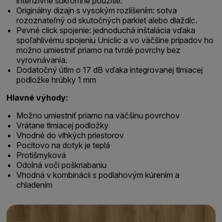
intenzívne súkromné použitie.
Originálny dizajn s vysokým rozlíšením: sotva
rozoznateľný od skutočných parkiet alebo dlaždíc.
Pevné click spojenie: jednoduchá inštalácia vďaka
spoľahlivému spojeniu Uniclic a vo väčšine prípadov ho
možno umiestniť priamo na tvrdé povrchy bez
vyrovnávania.
Dodatočný útlm o 17 dB vďaka integrovanej tlmiacej
podložke hrúbky 1 mm
Hlavné výhody:
Možno umiestniť priamo na väčšinu povrchov
Vrátane tlmiacej podložky
Vhodné do vlhkých priestorov
Pocitovo na dotyk je teplá
Protišmyková
Odolná voči poškriabaniu
Vhodná v kombinácii s podlahovým kúrením a
chladením