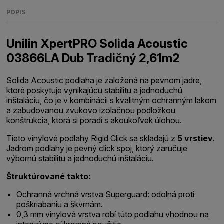
POPIS
Unilin XpertPRO Solida Acoustic
03866LA Dub Tradičný 2,61m2
Solida Acoustic podlaha je založená na pevnom jadre,
ktoré poskytuje vynikajúcu stabilitu a jednoduchú
inštaláciu, čo je v kombinácii s kvalitným ochranným lakom
a zabudovanou zvukovo izolačnou podložkou
konštrukcia, ktorá si poradí s akoukoľvek úlohou.
Tieto vinylové podlahy Rigid Click sa skladajú z
5 vrstiev
.
Jadrom podlahy je pevný click spoj, ktorý zaručuje
výbornú stabilitu a jednoduchú inštaláciu.
Štruktúrované takto:
Ochranná vrchná vrstva Superguard: odolná proti
poškriabaniu a škvrnám.
0,3 mm vinylová vrstva robí túto podlahu vhodnou na