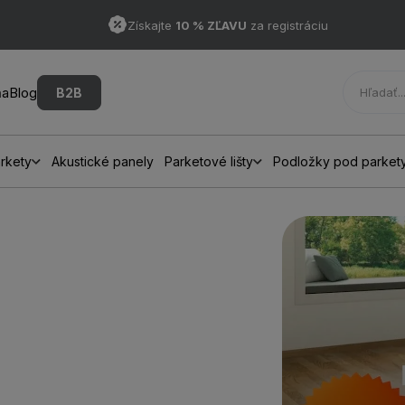
Získajte
10 % ZĽAVU
za registráciu
ňa
Blog
B2B
rkety
Akustické panely
Parketové lišty
Podložky pod parket