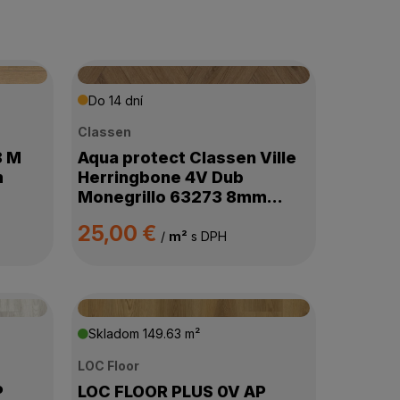
Do 14 dní
Classen
8 M
Aqua protect Classen Ville
m
Herringbone 4V Dub
Monegrillo 63273 8mm
AC5/33
25,00 €
/
m²
s DPH
Skladom
149.63 m²
LOC Floor
P
LOC FLOOR PLUS 0V AP