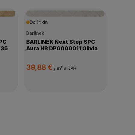
Do 14 dní
Barlinek
SPC
BARLINEK Next Step SPC
035
Aura HB DP0000011 Olivia
39,88 €
/
m²
s DPH