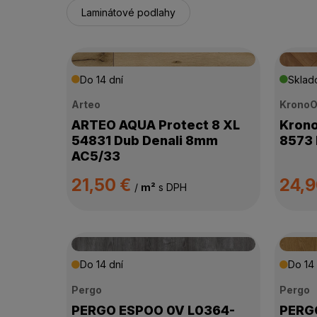
Laminátové podlahy
Do 14 dní
Skla
Arteo
KronoO
ARTEO AQUA Protect 8 XL
Krono
54831 Dub Denali 8mm
8573 
AC5/33
21,50 €
24,
/
m²
s DPH
Do 14 dní
Do 14 
Pergo
Pergo
PERGO ESPOO 0V L0364-
PERGO