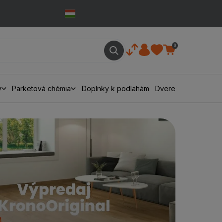
0
y
Parketová chémia
Doplnky k podlahám
Dvere