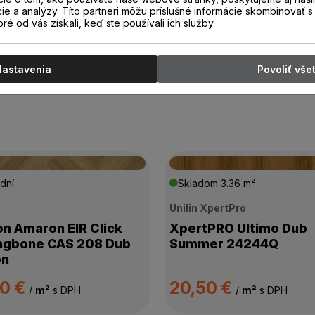
cie a analýzy. Títo partneri môžu príslušné informácie skombinovať s 
oré od vás získali, keď ste používali ich služby.
Nastavenia
Povoliť vše
dní
Skladom
3.36 m²
n
Unilin XpertPro
on Amaron EIR Click
XpertPRO Ultimo Dub
ngbone CAS 208 Dub
Summer 24244Q
on
00 €
20,50 €
/
m²
s DPH
/
m²
s DPH