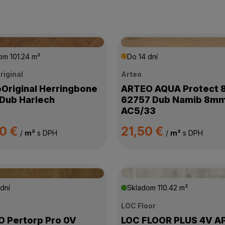
dom
101.24 m²
Do 14 dní
riginal
Arteo
Original Herringbone
ARTEO AQUA Protect 
Dub Harlech
62757 Dub Namib 8m
AC5/33
90 €
21,50 €
/
m²
s DPH
/
m²
s DPH
dní
Skladom
110.42 m²
LOC Floor
 Pertorp Pro 0V
LOC FLOOR PLUS 4V A