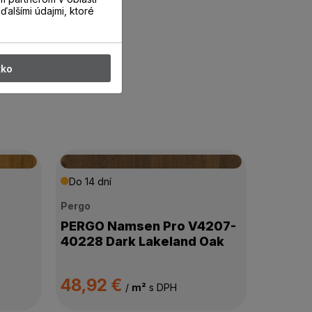
ďalšími údajmi, ktoré
tko
Do 14 dní
Pergo
PERGO Namsen Pro V4207-
40228 Dark Lakeland Oak
48,92 €
/
m²
s DPH