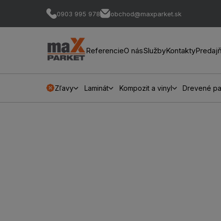
0903 995 978
obchod@maxparket.sk
Referencie
O nás
Služby
Kontakty
Predaj
Zľavy
Laminát
Kompozit a vinyl
Drevené pa