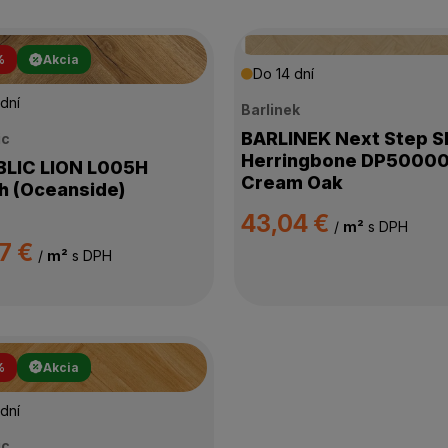
%
Akcia
Do 14 dní
dní
Barlinek
BARLINEK Next Step 
ic
Herringbone DP5000
C LION L005H
Cream Oak
 (Oceanside)
43,04 €
/
m²
s DPH
7 €
/
m²
s DPH
%
Akcia
dní
ic