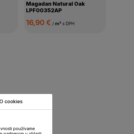
Magadan Natural Oak
LPF00352AP
16,90 €
/
m²
s DPH
O cookies
evnosti používame
m partnerom v oblasti