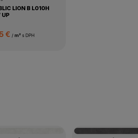
LIC LION B L010H
 UP
5 €
/
m²
s DPH