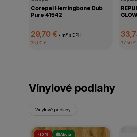
Corepel Herringbone Dub
REPUB
Pure 41542
GLOW
29,70 €
33,7
/
m²
s DPH
33,00 €
37,50 €
Vinylové podlahy
Vinylové podlahy
-10 %
Akcia