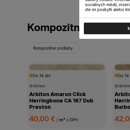
sociálnych médií, inzer
ste im poskytli alebo kt
Kompozitné podlahy
Kompozitné podlahy
Do 14 dní
Do 14 
Arbiton
Arbito
Arbiton Amaron Click
Arbit
Herringbone CA 167 Dub
Herri
Preston
Burb
40,00 €
42,
/
m²
s DPH