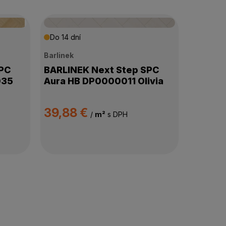
Do 14 dní
Barlinek
SPC
BARLINEK Next Step SPC
035
Aura HB DP0000011 Olivia
39,88 €
/
m²
s DPH