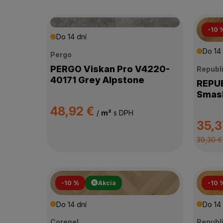
-10 
Do 14 dní
Do 14 
Pergo
PERGO Viskan Pro V4220-
Republ
40171 Grey Alpstone
REPUBLI
Smash
48,92 €
/
m²
s DPH
35,3
39,30 €
-10 %
Akcia
-10 
Do 14 dní
Do 14 
Corepel
Republ