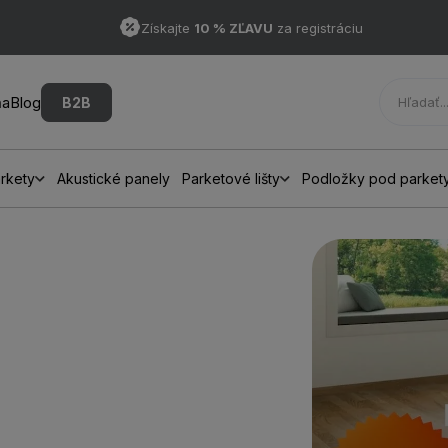
Získajte
10 % ZĽAVU
za registráciu
ňa
Blog
B2B
rkety
Akustické panely
Parketové lišty
Podložky pod parket