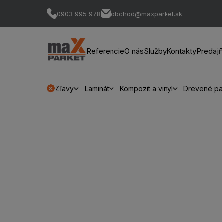
0903 995 978
obchod@maxparket.sk
Referencie
O nás
Služby
Kontakty
Predaj
Zľavy
Laminát
Kompozit a vinyl
Drevené pa