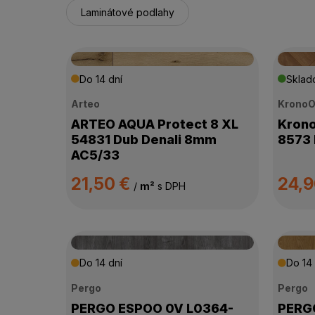
Laminátové podlahy
Do 14 dní
Skla
Arteo
KronoO
ARTEO AQUA Protect 8 XL
Krono
54831 Dub Denali 8mm
8573 
AC5/33
21,50 €
24,
/
m²
s DPH
Do 14 dní
Do 14 
Pergo
Pergo
PERGO ESPOO 0V L0364-
PERGO