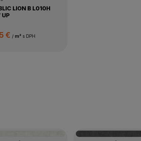
LIC LION B L010H
 UP
5 €
/
m²
s DPH