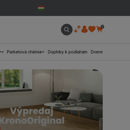
0
y
Parketová chémia
Doplnky k podlahám
Dvere