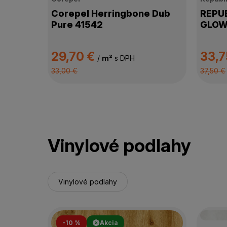
Corepel Herringbone Dub
REPUB
Pure 41542
GLOW
29,70 €
33,7
/
m²
s DPH
33,00 €
37,50 €
Vinylové podlahy
Vinylové podlahy
-10 %
Akcia