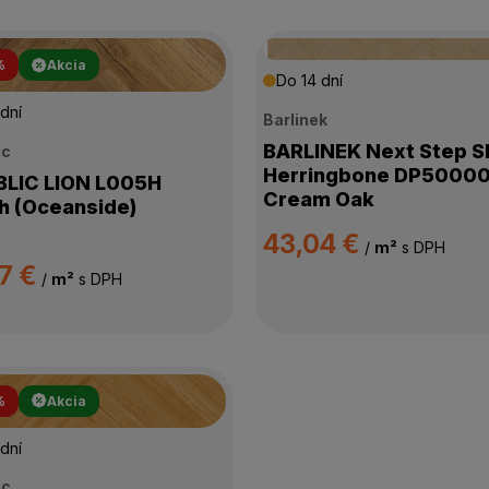
%
Akcia
Do 14 dní
dní
Barlinek
BARLINEK Next Step 
ic
Herringbone DP5000
C LION L005H
Cream Oak
 (Oceanside)
43,04 €
/
m²
s DPH
7 €
/
m²
s DPH
%
Akcia
dní
ic