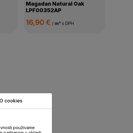
Magadan Natural Oak
LPF00352AP
16,90 €
/
m²
s DPH
O cookies
evnosti používame
m partnerom v oblasti