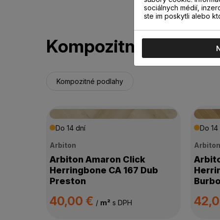
sociálnych médií, inzer
ste im poskytli alebo kt
Kompozitné podlahy
Kompozitné podlahy
Do 14 dní
Do 14 
Arbiton
Arbito
Arbiton Amaron Click
Arbit
Herringbone CA 167 Dub
Herri
Preston
Burb
40,00 €
42,
/
m²
s DPH