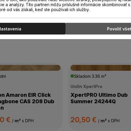
cie a analýzy. Títo partneri môžu príslušné informácie skombinovať s 
oré od vás získali, keď ste používali ich služby.
Nastavenia
Povoliť vše
dní
Skladom
3.36 m²
n
Unilin XpertPro
on Amaron EIR Click
XpertPRO Ultimo Dub
ngbone CAS 208 Dub
Summer 24244Q
on
00 €
20,50 €
/
m²
s DPH
/
m²
s DPH