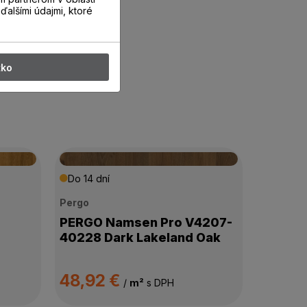
ďalšími údajmi, ktoré
tko
Do 14 dní
Pergo
PERGO Namsen Pro V4207-
40228 Dark Lakeland Oak
48,92 €
/
m²
s DPH