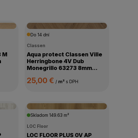
Do 14 dní
Classen
8 M
Aqua protect Classen Ville
m
Herringbone 4V Dub
Monegrillo 63273 8mm
AC5/33
25,00 €
/
m²
s DPH
Skladom
149.63 m²
LOC Floor
P
LOC FLOOR PLUS 0V AP