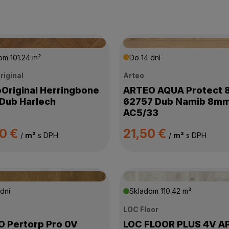
dom
101.24 m²
Do 14 dní
riginal
Arteo
Original Herringbone
ARTEO AQUA Protect 
Dub Harlech
62757 Dub Namib 8m
AC5/33
90 €
21,50 €
/
m²
s DPH
/
m²
s DPH
dní
Skladom
110.42 m²
LOC Floor
 Pertorp Pro 0V
LOC FLOOR PLUS 4V A