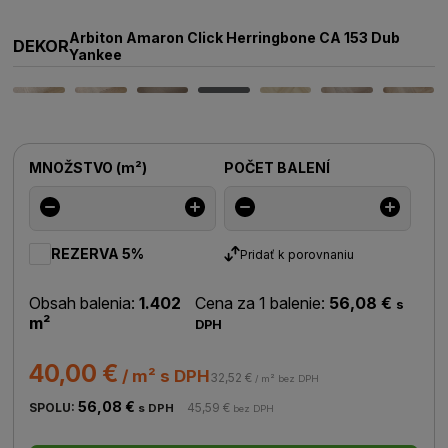
Arbiton Amaron Click Herringbone CA 153 Dub
DEKOR
Yankee
MNOŽSTVO
(
m²
)
POČET BALENÍ
REZERVA 5%
Pridať k porovnaniu
Obsah balenia:
1.402
Cena za 1 balenie:
56,08 €
s
m²
DPH
40,00 €
/ m² s DPH
32,52 €
/ m² bez DPH
56,08 €
SPOLU:
45,59 €
s DPH
bez DPH