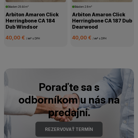
Skladom
29.44 m²
Skladom
2.8 m²
Arbiton Amaron Click
Arbiton Amaron Click
Herringbone CA 184
Herringbone CA 187 Dub
Dub Windsor
Dearwood
40,00 €
40,00 €
/
m²
s DPH
/
m²
s DPH
Poraďte sa s
odborníkom u nás na
predajni.
REZERVOVAŤ TERMÍN