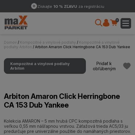
Získajte
10 % ZĽAVU
za registráciu
0
Domov
/
Kompozitné a vinylové podlahy
/
Kompozitné a vinylové
podlahy Arbiton
/ Arbiton Amaron Click Herringbone CA 153 Dub Yankee
Pridať k
Kompozitné a vinylové podlahy
Arbiton
obľúbeným
Arbiton Amaron Click Herringbone
CA 153 Dub Yankee
Kolekcia AMARON – 5 mm hrubá CPC kompozitná podlaha s
veľkou 0,55 mm nášľapnou vrstvou. Záťažová trieda AC5/33 ju
predurčuje pre univerzálne použitie do namáhaných priestorov.