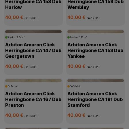
Herringbone CA 158 Dub
Herringbone CA 159 Dub
Harlow
Wembley
40,00 €
40,00 €
/
m²
s DPH
/
m²
s DPH
Skladom
2.54 m²
Skladom
1.93 m²
Arbiton Amaron Click
Arbiton Amaron Click
Herringbone CA 147 Dub
Herringbone CA 153 Dub
Georgetown
Yankee
40,00 €
40,00 €
/
m²
s DPH
/
m²
s DPH
Do 14 dní
Do 14 dní
Arbiton Amaron Click
Arbiton Amaron Click
Herringbone CA 167 Dub
Herringbone CA 181 Dub
Preston
Stamford
40,00 €
40,00 €
/
m²
s DPH
/
m²
s DPH