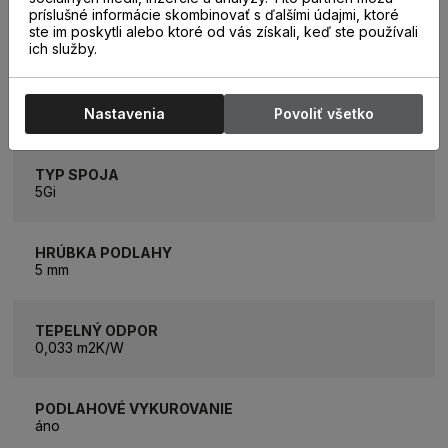
príslušné informácie skombinovať s ďalšími údajmi, ktoré
ROZMER BALÍKA
ste im poskytli alebo ktoré od vás získali, keď ste používali
1,402 m2
ich služby.
ZÁŤAŽOVÁ TRIEDA
33
Nastavenia
Povoliť všetko
TYP SPOJA
5Gi
HRÚBKA PODLAHY
5 mm
TEPELNÝ ODPOR
0,033 m2K/W
PODLAHOVÉ VYKUROVANIE
áno