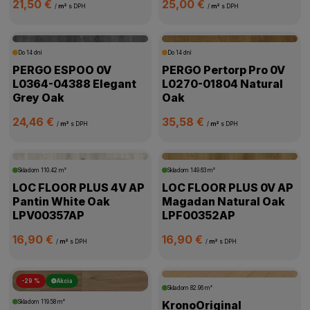
21,50 €
25,00 €
/
m²
s DPH
/
m²
s DPH
Do 14 dní
Do 14 dní
PERGO ESPOO 0V
PERGO Pertorp Pro 0V
L0364-04388 Elegant
L0270-01804 Natural
Grey Oak
Oak
24,46 €
35,58 €
/
m²
s DPH
/
m²
s DPH
Skladom
110.42 m²
Skladom
149.63 m²
LOC FLOOR PLUS 4V AP
LOC FLOOR PLUS 0V AP
Pantin White Oak
Magadan Natural Oak
LPV00357AP
LPF00352AP
16,90 €
16,90 €
/
m²
s DPH
/
m²
s DPH
-29 %
Akcia
Skladom
82.96 m²
Skladom
119.58 m²
KronoOriginal