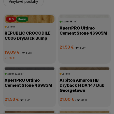
Vinylové podlahy
-10 %
Akcia
Skladom
38.1 m²
Do 14 dní
XpertPRO Ultimo
REPUBLIC CROCODILE
Cement Stone 46905M
C006 DryBack Bump
21,53 €
/
m²
s DPH
19,09 €
/
m²
s DPH
21,20 €
Skladom
62.25 m²
Do 14 dní
XpertPRO Ultimo
Arbiton Amaron HB
Cement Stone 46983M
Dryback H DA 147 Dub
Georgetown
21,53 €
21,00 €
/
m²
s DPH
/
m²
s DPH