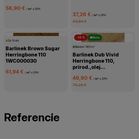
56,90 €
/
m²
s DPH
37,26 €
/
m²
s DPH
43,84 €
-35 %
Akcia
Do 14 dní
Barlinek Brown Sugar
Skladom
195.5 m²
Herringbone 110
Barlinek Dub Vivid
1WC000030
Herringbone 110,
prírod.,olej
61,94 €
oxidač.,kartáč,4V
/
m²
s DPH
49,90 €
mikro,1WC000058
/
m²
s DPH
76,26 €
Referencie