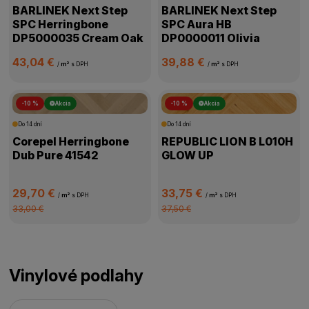
BARLINEK Next Step
BARLINEK Next Step
SPC Herringbone
SPC Aura HB
DP5000035 Cream Oak
DP0000011 Olivia
43,04 €
39,88 €
/
m²
s DPH
/
m²
s DPH
-10 %
Akcia
-10 %
Akcia
Do 14 dní
Do 14 dní
Corepel Herringbone
REPUBLIC LION B L010H
Dub Pure 41542
GLOW UP
29,70 €
33,75 €
/
m²
s DPH
/
m²
s DPH
33,00 €
37,50 €
Vinylové podlahy