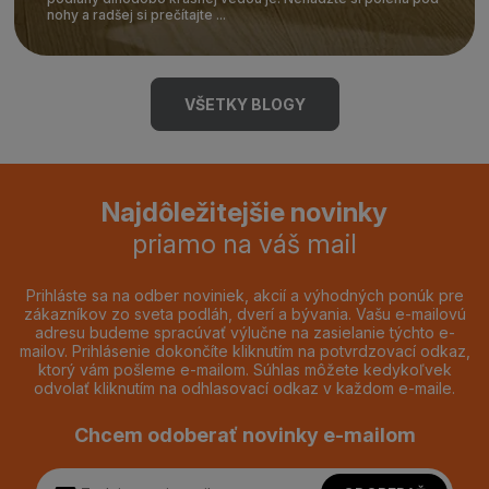
nohy a radšej si prečítajte ...
VŠETKY BLOGY
Najdôležitejšie novinky
priamo na váš mail
Prihláste sa na odber noviniek, akcií a výhodných ponúk pre
zákazníkov zo sveta podláh, dverí a bývania. Vašu e-mailovú
adresu budeme spracúvať výlučne na zasielanie týchto e-
mailov. Prihlásenie dokončíte kliknutím na potvrdzovací odkaz,
ktorý vám pošleme e-mailom. Súhlas môžete kedykoľvek
odvolať kliknutím na odhlasovací odkaz v každom e-maile.
Chcem odoberať novinky e-mailom