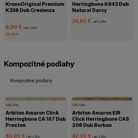
KronoOriginal Premium
Herringbone K843 Dub
K338 Dub Credenza
Natural Darcy
24,90 €
/
m²
s DPH
9,90 €
/
m²
s DPH
13,90 €
Kompozitné podlahy
Kompozitné podlahy
Do 14 dní
Do 14 dní
Arbiton Amaron Click
Arbiton Amaron EIR
Herringbone CA 167 Dub
Click Herringbone CAS
Preston
208 Dub Burbon
40,00 €
42,00 €
/
m²
s DPH
/
m²
s DPH