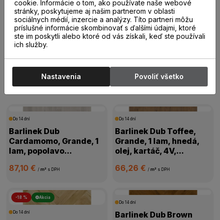
20,00 €
19,00 €
cookie. Informácie o tom, ako používate naše webové
/
m²
s DPH
/
m²
s DPH
stránky, poskytujeme aj našim partnerom v oblasti
sociálnych médií, inzercie a analýzy. Títo partneri môžu
príslušné informácie skombinovať s ďalšími údajmi, ktoré
ste im poskytli alebo ktoré od vás získali, keď ste používali
ich služby.
Drevené parkety
Nastavenia
Povoliť všetko
Drevené parkety
Do 14 dní
Do 14 dní
Barlinek Dub
Barlinek Dub Toffee,
Cardamomo, Grande, 1
Grande, 1 lam, hnedá,
lam, popolavo
olej, kartáč, 4V,
biela,mat.lak, kartáč,
1WG000631
87,10 €
66,26 €
4V mikro, 1WG000665
/
m²
s DPH
/
m²
s DPH
-18 %
Akcia
Do 14 dní
Do 14 dní
Barlinek Dub Brown