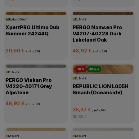
Skladom
3.36 m²
Do 14 dní
XpertPRO Ultimo Dub
PERGO Namsen Pro
Summer 24244Q
V4207-40228 Dark
Lakeland Oak
20,50 €
48,92 €
/
m²
s DPH
/
m²
s DPH
-10 %
Akcia
Do 14 dní
PERGO Viskan Pro
Do 14 dní
V4220-40171 Grey
REPUBLIC LION L005H
Alpstone
Smash (Oceanside)
48,92 €
/
m²
s DPH
35,37 €
/
m²
s DPH
39,30 €
Do 14 dní
Do 14 dní