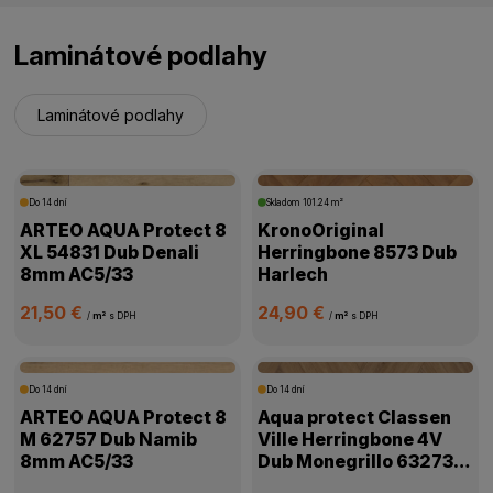
Laminátové podlahy
Laminátové podlahy
Do 14 dní
Skladom
101.24 m²
ARTEO AQUA Protect 8
KronoOriginal
XL 54831 Dub Denali
Herringbone 8573 Dub
8mm AC5/33
Harlech
21,50 €
24,90 €
/
m²
s DPH
/
m²
s DPH
Do 14 dní
Do 14 dní
ARTEO AQUA Protect 8
Aqua protect Classen
M 62757 Dub Namib
Ville Herringbone 4V
8mm AC5/33
Dub Monegrillo 63273
8mm AC5/33