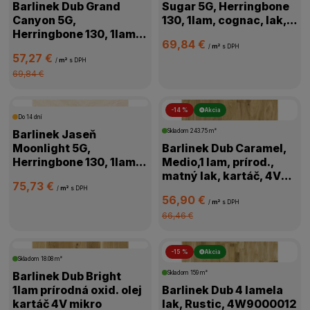
Barlinek Dub Grand
Sugar 5G, Herringbone
Canyon 5G,
130, 1lam, cognac, lak,
Herringbone 130, 1lam,
kartáč,4V, 1WC000006
69,84 €
prírodná, olej,
/
m²
s DPH
57,27 €
kartáč,4V,1WC000011
/
m²
s DPH
69,84 €
-14 %
Akcia
Do 14 dní
Barlinek Jaseň
Skladom
243.75 m²
Moonlight 5G,
Barlinek Dub Caramel,
Herringbone 130, 1lam,
Medio,1 lam, prírod.,
biela, lak matný,4V
matný lak, kartáč, 4V
75,73 €
mikro, 1WC000018
mikro, 1WG000776
/
m²
s DPH
56,90 €
/
m²
s DPH
66,46 €
-15 %
Akcia
Skladom
18.08 m²
Barlinek Dub Bright
Skladom
159 m²
1lam prírodná oxid. olej
Barlinek Dub 4 lamela
kartáč 4V mikro
lak, Rustic, 4W9000012