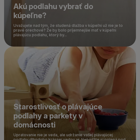
Akú podlahu vybrať do
kúpeľne?
Uvažujete nad tým, že studená dlažba v kúpeľni už nie je to
pravé orechové? Že by bolo príjemnejšie mať v kúpeľni
plávajúcu podlahu, ktorý by...
Starostlivosť o plávajúce
podlahy a parkety v
domácnosti
Upratovanie nie je veda, ale udržanie vašej plávajúcej
podlahy dlhodobo krásnej vedou je. Nehádžte si polená pod