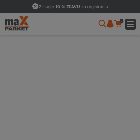
Získajte
10 % ZĽAVU
za registráciu
0