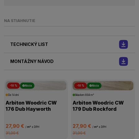
NA STIAHNUTIE
TECHNICKÝ LIST
MONTÁŽNY NÁVOD
-10 %
Akcia
-10 %
Akcia
Do 14 dní
Skladom
8.94 m²
Arbiton Woodric CW
Arbiton Woodric CW
176 Dub Hayworth
179 Dub Rockford
27,90 €
27,90 €
/
m²
s DPH
/
m²
s DPH
31,00 €
31,00 €