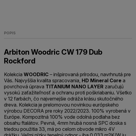
POPIS
Arbiton Woodric CW 179 Dub
Rockford
Kolekcia
WOODRIC
– inšpirovaná prírodou, navrhnutá pre
Vás. Najvyššia kvalita spracovania,
HD Mineral Core
a
povrchová úprava
TITANIUM NANO LAYER
zaručujú
vysokú zaťažiteľnosť a ochranu proti poškriabaniu. Všetko
v 12 farbách, čo najvernejšie odráža krásu skutočného
dreva. Kolekcia je prelomovou novinkou európskeho
výrobcu DECORA pre roky 2022/2023. 100% vyrobená v
Európe. Kompozitná 100% vode odolná podlaha bez
obsahu ftalátov. Pevná, 4mm hrubá nosná SPC doska s
triedou použitia 33, má po celom obvode mikro 4V
drážku. Veľmi nízky tepelný odpor - iba 0,033 m2K/W ju