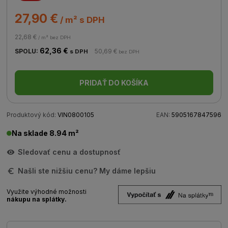
27,90 €
/ m² s DPH
22,68 €
/ m² bez DPH
62,36 €
SPOLU:
50,69 €
s DPH
bez DPH
PRIDAŤ DO KOŠÍKA
Produktový kód:
VIN0800105
EAN:
5905167847596
Na sklade 8.94 m²
Sledovať cenu a dostupnosť
Našli ste nižšiu cenu? My dáme lepšiu
Využite výhodné možnosti
nákupu na splátky.