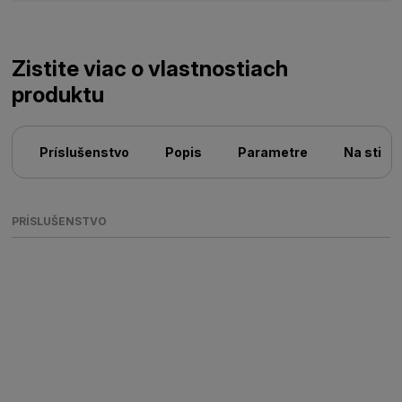
Zistite viac o vlastnostiach
produktu
Príslušenstvo
Popis
Parametre
Na stiah
PRÍSLUŠENSTVO