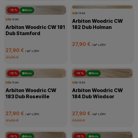
-10 %
Akcia
Do 14 dní
Do 14 dní
Arbiton Woodric CW
Arbiton Woodric CW 181
182 Dub Holman
Dub Stamford
27,90 €
/
m²
s DPH
27,90 €
/
m²
s DPH
31,00 €
-10 %
Akcia
-10 %
Akcia
Do 14 dní
Do 14 dní
Arbiton Woodric CW
Arbiton Woodric CW
183 Dub Roseville
184 Dub Windsor
27,90 €
27,90 €
/
m²
s DPH
/
m²
s DPH
31,00 €
31,00 €
-10 %
Akcia
-10 %
Akcia