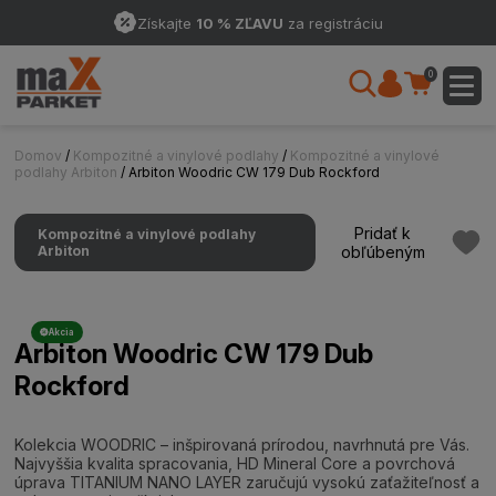
Získajte
10 % ZĽAVU
za registráciu
0
Domov
/
Kompozitné a vinylové podlahy
/
Kompozitné a vinylové
podlahy Arbiton
/ Arbiton Woodric CW 179 Dub Rockford
Pridať k
Kompozitné a vinylové podlahy
Arbiton
obľúbeným
Akcia
Arbiton Woodric CW 179 Dub
Rockford
Kolekcia WOODRIC – inšpirovaná prírodou, navrhnutá pre Vás.
Najvyššia kvalita spracovania, HD Mineral Core a povrchová
úprava TITANIUM NANO LAYER zaručujú vysokú zaťažiteľnosť a