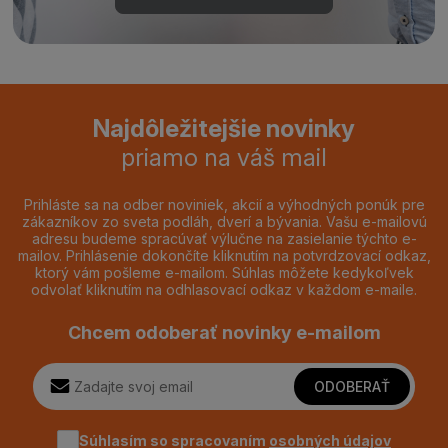
Najdôležitejšie novinky
priamo na váš mail
Prihláste sa na odber noviniek, akcií a výhodných ponúk pre
zákazníkov zo sveta podláh, dverí a bývania. Vašu e-mailovú
adresu budeme spracúvať výlučne na zasielanie týchto e-
mailov. Prihlásenie dokončíte kliknutím na potvrdzovací odkaz,
ktorý vám pošleme e-mailom. Súhlas môžete kedykoľvek
odvolať kliknutím na odhlasovací odkaz v každom e-maile.
Chcem odoberať novinky e-mailom
ODOBERAŤ
Súhlasím so spracovaním
osobných údajov