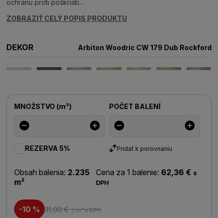
ochranu proti poškriab...
ZOBRAZIŤ CELÝ POPIS PRODUKTU
DEKOR
Arbiton Woodric CW 179 Dub Rockford
MNOŽSTVO
(
m²
)
POČET BALENÍ
REZERVA 5%
Pridať k porovnaniu
Obsah balenia:
2.235
Cena za 1 balenie:
62,36 €
s
m²
DPH
-10 %
31,00 €
/ m²
s DPH