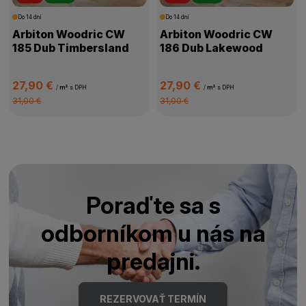
Do 14 dní
Do 14 dní
Arbiton Woodric CW
Arbiton Woodric CW
185 Dub Timbersland
186 Dub Lakewood
27,90 €
27,90 €
/
m²
s DPH
/
m²
s DPH
31,00 €
31,00 €
Poraďte sa s
odborníkom u nás na
predajni.
REZERVOVAŤ TERMÍN