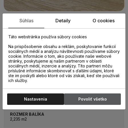
Súhlas
Detaily
O cookies
PARAMETRE
Táto webstránka používa súbory cookies
Na prispôsobenie obsahu a reklám, poskytovanie funkcií
KATEGÓRIA
sociálnych médií a analýzu návštevnosti používame súbory
Kompozitné vodeodolné podlahy
cookie. Informácie o tom, ako používate naše webové
stránky, poskytujeme aj našim partnerom v oblasti
sociálnych médií, inzercie a analýzy. Títo partneri môžu
KOLEKCIA
príslušné informácie skombinovať s ďalšími údajmi, ktoré
Woodric
ste im poskytli alebo ktoré od vás získali, keď ste používali
ich služby.
ROZMER LAMELY
1220 mm x 229 mm
Nastavenia
Povoliť všetko
ROZMER BALÍKA
2,235 m2