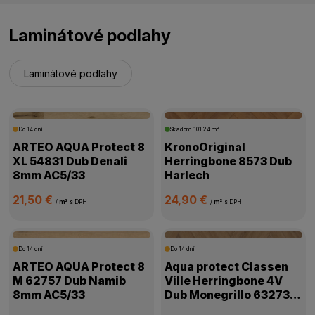
Laminátové podlahy
Laminátové podlahy
Do 14 dní
Skladom
101.24 m²
ARTEO AQUA Protect 8
KronoOriginal
XL 54831 Dub Denali
Herringbone 8573 Dub
8mm AC5/33
Harlech
21,50 €
24,90 €
/
m²
s DPH
/
m²
s DPH
Do 14 dní
Do 14 dní
ARTEO AQUA Protect 8
Aqua protect Classen
M 62757 Dub Namib
Ville Herringbone 4V
8mm AC5/33
Dub Monegrillo 63273
8mm AC5/33