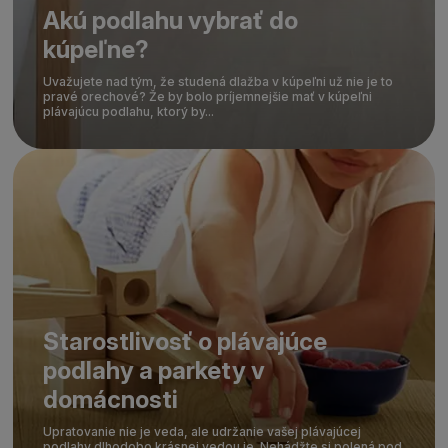
Akú podlahu vybrať do
kúpeľne?
Uvažujete nad tým, že studená dlažba v kúpeľni už nie je to
pravé orechové? Že by bolo príjemnejšie mať v kúpeľni
plávajúcu podlahu, ktorý by...
Starostlivosť o plávajúce
podlahy a parkety v
domácnosti
Upratovanie nie je veda, ale udržanie vašej plávajúcej
podlahy dlhodobo krásnej vedou je. Nehádžte si polená pod