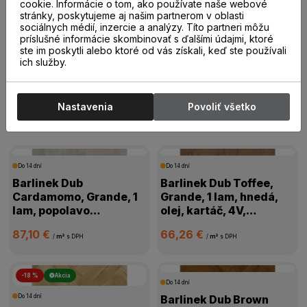
20,00 €
19,00 €
cookie. Informácie o tom, ako používate naše webové
/
m²
s DPH
/
m²
s DPH
stránky, poskytujeme aj našim partnerom v oblasti
sociálnych médií, inzercie a analýzy. Títo partneri môžu
príslušné informácie skombinovať s ďalšími údajmi, ktoré
ste im poskytli alebo ktoré od vás získali, keď ste používali
ich služby.
Drevené parkety
Nastavenia
Povoliť všetko
Drevené parkety
Do 14 dní
Do 14 dní
Barlinek Dub
Barlinek Dub Toffee,
Cardamomo, Grande, 1
Grande, 1 lam, hnedá,
lam, popolavo
olej, kartáč, 4V,
biela,mat.lak, kartáč,
1WG000631
87,10 €
66,26 €
4V mikro, 1WG000665
/
m²
s DPH
/
m²
s DPH
-18 %
Akcia
Do 14 dní
Do 14 dní
Barlinek Dub Brown