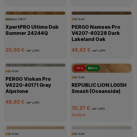
Skladom
3.36 m²
Do 14 dní
XpertPRO Ultimo Dub
PERGO Namsen Pro
Summer 24244Q
V4207-40228 Dark
Lakeland Oak
20,50 €
48,92 €
/
m²
s DPH
/
m²
s DPH
-10 %
Akcia
Do 14 dní
PERGO Viskan Pro
Do 14 dní
V4220-40171 Grey
REPUBLIC LION L005H
Alpstone
Smash (Oceanside)
48,92 €
/
m²
s DPH
35,37 €
/
m²
s DPH
39,30 €
Do 14 dní
Do 14 dní