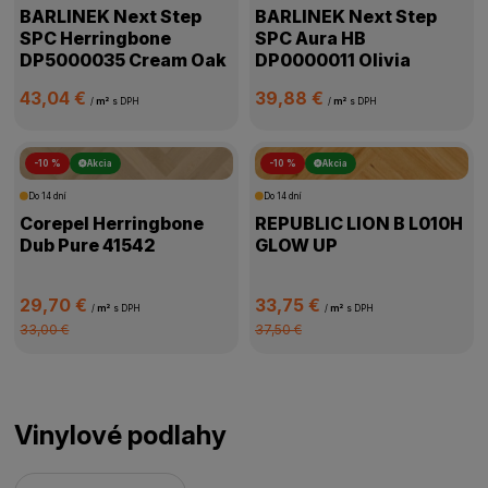
BARLINEK Next Step
BARLINEK Next Step
SPC Herringbone
SPC Aura HB
DP5000035 Cream Oak
DP0000011 Olivia
43,04 €
39,88 €
/
m²
s DPH
/
m²
s DPH
-10 %
Akcia
-10 %
Akcia
Do 14 dní
Do 14 dní
Corepel Herringbone
REPUBLIC LION B L010H
Dub Pure 41542
GLOW UP
29,70 €
33,75 €
/
m²
s DPH
/
m²
s DPH
33,00 €
37,50 €
Vinylové podlahy