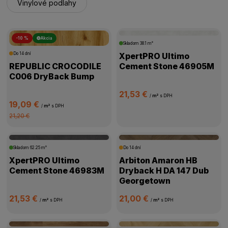
Vinylové podlahy
-10 %
Akcia
Skladom
38.1 m²
Do 14 dní
XpertPRO Ultimo
REPUBLIC CROCODILE
Cement Stone 46905M
C006 DryBack Bump
21,53 €
/
m²
s DPH
19,09 €
/
m²
s DPH
21,20 €
Skladom
62.25 m²
Do 14 dní
XpertPRO Ultimo
Arbiton Amaron HB
Cement Stone 46983M
Dryback H DA 147 Dub
Georgetown
21,53 €
21,00 €
/
m²
s DPH
/
m²
s DPH