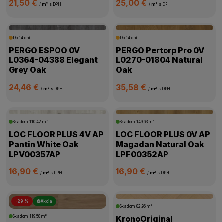
21,50 €
25,00 €
/
m²
s DPH
/
m²
s DPH
Do 14 dní
Do 14 dní
PERGO ESPOO 0V
PERGO Pertorp Pro 0V
L0364-04388 Elegant
L0270-01804 Natural
Grey Oak
Oak
24,46 €
35,58 €
/
m²
s DPH
/
m²
s DPH
Skladom
110.42 m²
Skladom
149.63 m²
LOC FLOOR PLUS 4V AP
LOC FLOOR PLUS 0V AP
Pantin White Oak
Magadan Natural Oak
LPV00357AP
LPF00352AP
16,90 €
16,90 €
/
m²
s DPH
/
m²
s DPH
-29 %
Akcia
Skladom
82.96 m²
Skladom
119.58 m²
KronoOriginal