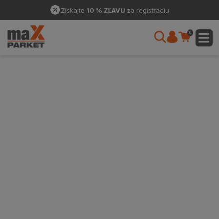
Získajte
10 % ZĽAVU
za registráciu
0