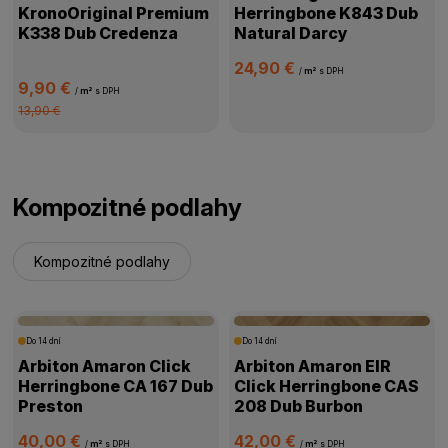
KronoOriginal Premium
Herringbone K843 Dub
K338 Dub Credenza
Natural Darcy
24,90 €
/
m²
s DPH
9,90 €
/
m²
s DPH
13,90 €
Kompozitné podlahy
Kompozitné podlahy
Do 14 dní
Do 14 dní
Arbiton Amaron Click
Arbiton Amaron EIR
Herringbone CA 167 Dub
Click Herringbone CAS
Preston
208 Dub Burbon
40,00 €
42,00 €
/
m²
s DPH
/
m²
s DPH