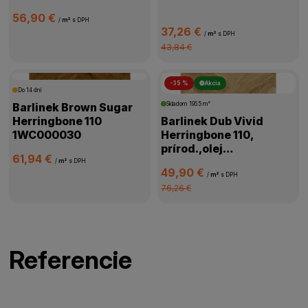
56,90 €
/
m²
s DPH
37,26 €
/
m²
s DPH
43,84 €
-35 %
Akcia
Do 14 dní
Barlinek Brown Sugar
Skladom
195.5 m²
Herringbone 110
Barlinek Dub Vivid
1WC000030
Herringbone 110,
prírod.,olej
61,94 €
oxidač.,kartáč,4V
/
m²
s DPH
49,90 €
mikro,1WC000058
/
m²
s DPH
76,26 €
Referencie