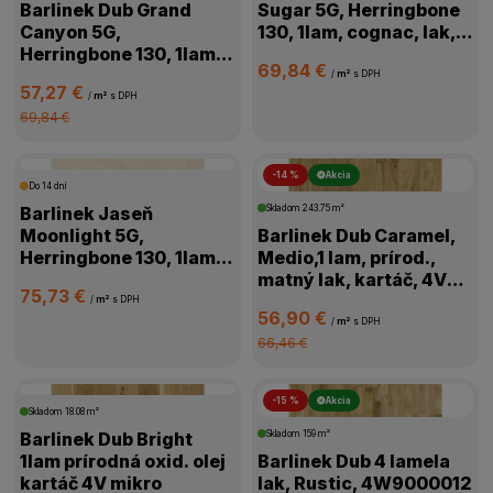
Barlinek Dub Grand
Sugar 5G, Herringbone
Canyon 5G,
130, 1lam, cognac, lak,
Herringbone 130, 1lam,
kartáč,4V, 1WC000006
69,84 €
prírodná, olej,
/
m²
s DPH
57,27 €
kartáč,4V,1WC000011
/
m²
s DPH
69,84 €
-14 %
Akcia
Do 14 dní
Barlinek Jaseň
Skladom
243.75 m²
Moonlight 5G,
Barlinek Dub Caramel,
Herringbone 130, 1lam,
Medio,1 lam, prírod.,
biela, lak matný,4V
matný lak, kartáč, 4V
75,73 €
mikro, 1WC000018
mikro, 1WG000776
/
m²
s DPH
56,90 €
/
m²
s DPH
66,46 €
-15 %
Akcia
Skladom
18.08 m²
Barlinek Dub Bright
Skladom
159 m²
1lam prírodná oxid. olej
Barlinek Dub 4 lamela
kartáč 4V mikro
lak, Rustic, 4W9000012