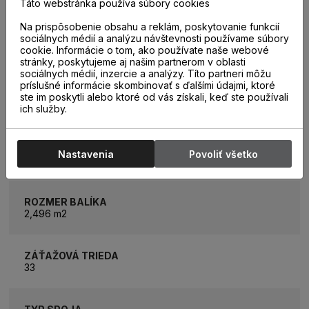
Táto webstránka používa súbory cookies
Na prispôsobenie obsahu a reklám, poskytovanie funkcií
sociálnych médií a analýzu návštevnosti používame súbory
KATEGÓRIA
cookie. Informácie o tom, ako používate naše webové
Kompozitné vodoodolné podlahy
stránky, poskytujeme aj našim partnerom v oblasti
sociálnych médií, inzercie a analýzy. Títo partneri môžu
príslušné informácie skombinovať s ďalšími údajmi, ktoré
KOLEKCIA
ste im poskytli alebo ktoré od vás získali, keď ste používali
Amaron Superiore
ich služby.
ROZMER LAMELY
Nastavenia
Povoliť všetko
2180 x 229 mm
ROZMER BALÍKA
2,496 m2
ZÁŤAŽOVÁ TRIEDA
33