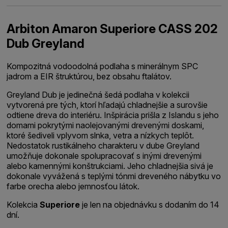
Arbiton Amaron Superiore CASS 202
Dub Greyland
Kompozitná vodoodolná podlaha s minerálnym SPC
jadrom a EIR štruktúrou, bez obsahu ftalátov.
Greyland Dub je jedinečná šedá podlaha v kolekcii
vytvorená pre tých, ktorí hľadajú chladnejšie a surovšie
odtiene dreva do interiéru. Inšpirácia prišla z Islandu s jeho
domami pokrytými naolejovanými drevenými doskami,
ktoré šediveli vplyvom slnka, vetra a nízkych teplôt.
Nedostatok rustikálneho charakteru v dube Greyland
umožňuje dokonale spolupracovať s inými drevenými
alebo kamennými konštrukciami. Jeho chladnejšia sivá je
dokonale vyvážená s teplými tónmi dreveného nábytku vo
farbe orecha alebo jemnosťou látok.
Kolekcia
Superiore
je len na objednávku s dodaním do 14
dní.