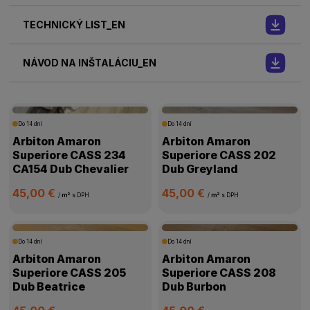
TECHNICKÝ LIST_EN
NÁVOD NA INŠTALÁCIU_EN
Do 14 dní
Do 14 dní
Arbiton Amaron
Arbiton Amaron
Superiore CASS 234
Superiore CASS 202
CA154 Dub Chevalier
Dub Greyland
45,00 €
45,00 €
/
m²
s DPH
/
m²
s DPH
Do 14 dní
Do 14 dní
Arbiton Amaron
Arbiton Amaron
Superiore CASS 205
Superiore CASS 208
Dub Beatrice
Dub Burbon