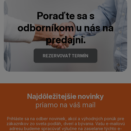
Poraďte sa s
odborníkom u nás na
predajni.
REZERVOVAŤ TERMÍN
Najdôležitejšie novinky
priamo na váš mail
Prihláste sa na odber noviniek, akcií a výhodných ponúk pre
zákazníkov zo sveta podláh, dverí a bývania. Vašu e-mailovú
adresu budeme spracúvať výlučne na zasielanie týchto e-