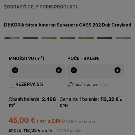
ZOBRAZIŤ CELÝ POPIS PRODUKTU
DEKOR
Arbiton Amaron Superiore CASS 202 Dub Greyland
MNOŽSTVO
(
m²
)
POČET BALENÍ
REZERVA 5%
Pridať k porovnaniu
Obsah balenia:
2.496
Cena za 1 balenie:
112,32 €
s
m²
DPH
45,00 €
/ m² s DPH
36,59 €
/ m² bez DPH
112,32 €
SPOLU:
91,33 €
s DPH
bez DPH