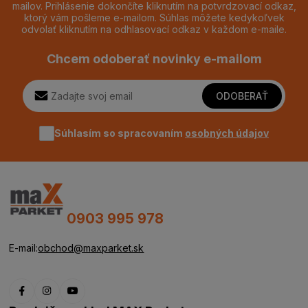
mailov. Prihlásenie dokončíte kliknutím na potvrdzovací odkaz,
ktorý vám pošleme e-mailom. Súhlas môžete kedykoľvek
odvolať kliknutím na odhlasovací odkaz v každom e-maile.
Chcem odoberať novinky e-mailom
ODOBERAŤ
Súhlasím so spracovaním
osobných údajov
0903 995 978
E-mail:
obchod@maxparket.sk