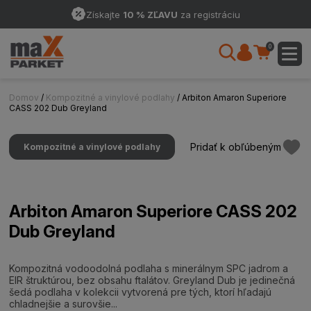
Získajte
10 % ZĽAVU
za registráciu
0
Domov
/
Kompozitné a vinylové podlahy
/ Arbiton Amaron Superiore
CASS 202 Dub Greyland
Pridať k obľúbeným
Kompozitné a vinylové podlahy
Arbiton Amaron Superiore CASS 202
Dub Greyland
Kompozitná vodoodolná podlaha s minerálnym SPC jadrom a
EIR štruktúrou, bez obsahu ftalátov. Greyland Dub je jedinečná
šedá podlaha v kolekcii vytvorená pre tých, ktorí hľadajú
chladnejšie a surovšie...