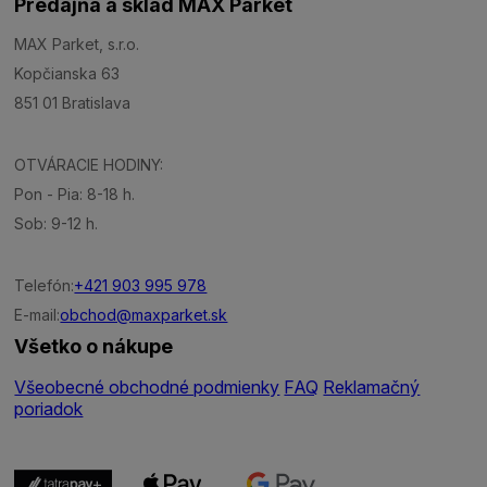
Predajňa a sklad MAX Parket
MAX Parket, s.r.o.
Kopčianska 63
851 01 Bratislava
OTVÁRACIE HODINY:
Pon - Pia: 8-18 h.
Sob: 9-12 h.
Telefón:
+421 903 995 978
E-mail:
obchod@maxparket.sk
Všetko o nákupe
Všeobecné obchodné podmienky
FAQ
Reklamačný
poriadok