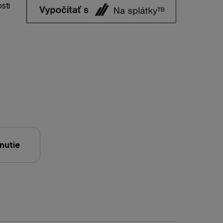
sti
nutie