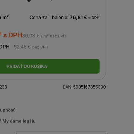
6 m²
Cena za 1 balenie:
76,81 €
s DPH
² s DPH
30,08 €
/ m² bez DPH
 DPH
62,45 €
bez DPH
PRIDAŤ DO KOŠÍKA
230
EAN:
5905167856390
tupnosť
u? My dáme lepšiu