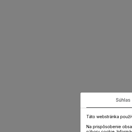
Súhlas
Táto webstránka použí
Na prispôsobenie obsah
súbory cookie. Informá