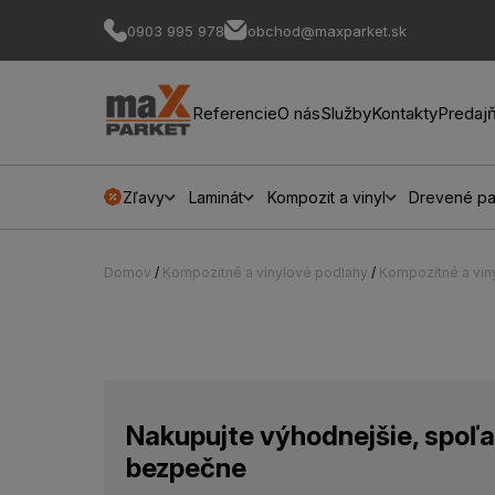
0903 995 978
obchod@maxparket.sk
Referencie
O nás
Služby
Kontakty
Predaj
Zľavy
Laminát
Kompozit a vinyl
Drevené pa
Domov
/
Kompozitné a vinylové podlahy
/
Kompozitné a vin
Nakupujte výhodnejšie, spoľa
bezpečne