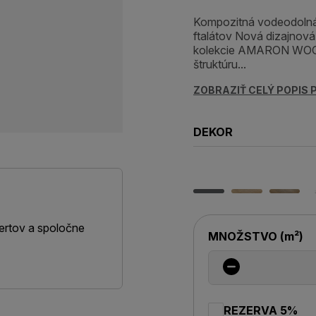
Kompozitná vodeodolná
ftalátov Nová dizajnov
kolekcie AMARON WOOD
štruktúru...
ZOBRAZIŤ CELÝ POPIS
DEKOR
ertov a spoločne
MNOŽSTVO
(
m²
)
REZERVA 5%