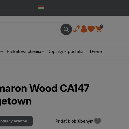
0
y
Parketová chémia
Doplnky k podlahám
Dvere
Amaron Wood CA147
getown
Pridať k obľúbeným
podlahy Arbiton