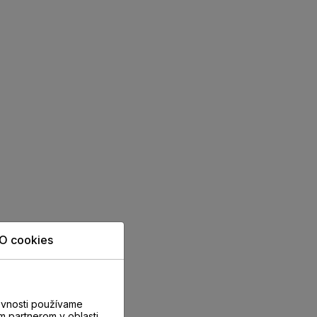
O cookies
evnosti používame
m partnerom v oblasti