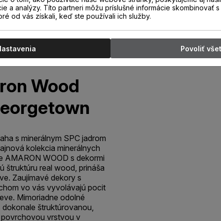
cie a analýzy. Títo partneri môžu príslušné informácie skombinovať s 
oré od vás získali, keď ste používali ich služby.
Nastavenia
Povoliť vše
aron Wood
Georgetown
aha s minerálnym SPC jadrom
ajnová kolekcia minerálnych
cie AMARON WOOD s dekormi
štruktúru real wood, prináša
ve. Zaujímavé dekory s
chom vo vás vyvolávajú pocit
eve. Mimoriadne odolné
s dokonale štruktúrovanou,
 povrchovou vrstvou v