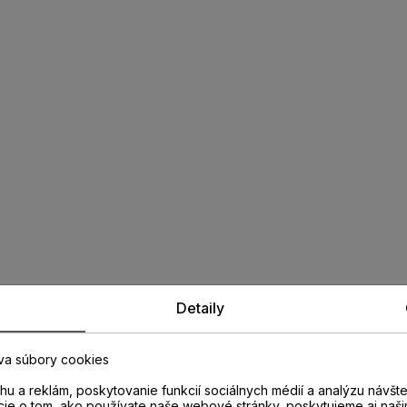
Detaily
va súbory cookies
u a reklám, poskytovanie funkcií sociálnych médií a analýzu návšt
cie o tom, ako používate naše webové stránky, poskytujeme aj naši