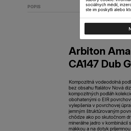
sociálnych médií, inzer
POPIS
ste im poskytli alebo kt
Arbiton Am
CA147 Dub 
Kompozitná vodeodolná podl
bez obsahu ftalátov Nová diz
kompozitných podláh kolek
obohatenými o EIR povrchovú 
vylepšenia v povrchovej úpra
jemným štruktúrovaným povr
chôdze ako po skutočnom dr
minerálne jadro v kombinácií 
mäkkou a na dotyk príjemnou