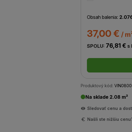
Obsah balenia:
2.07
37,00 €
/ m
76,81 €
SPOLU:
s
Produktový kód:
VIN0800
Na sklade 2.08 m²
Sledovať cenu a dos
Našli ste nižšiu cen