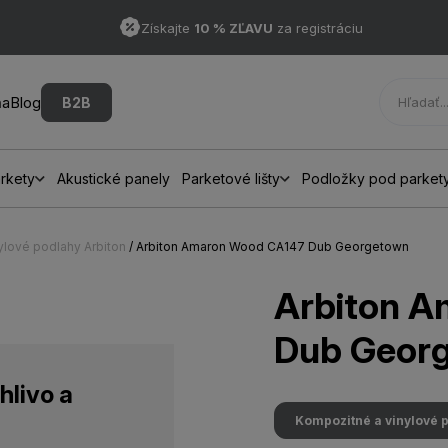
Získajte
10 % ZĽAVU
za registráciu
ňa
Blog
B2B
rkety
Akustické panely
Parketové lišty
Podložky pod parket
ylové podlahy Arbiton
/ Arbiton Amaron Wood CA147 Dub Georgetown
Arbiton 
Dub Geor
hlivo a
Kompozitné a vinylové 