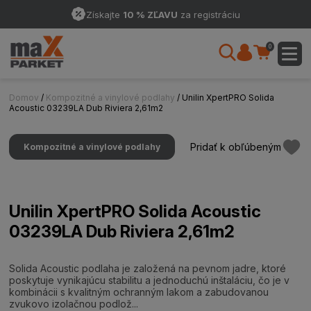
Získajte
10 % ZĽAVU
za registráciu
0
Domov
/
Kompozitné a vinylové podlahy
/ Unilin XpertPRO Solida
Acoustic 03239LA Dub Riviera 2,61m2
Pridať k obľúbeným
Kompozitné a vinylové podlahy
Unilin XpertPRO Solida Acoustic
03239LA Dub Riviera 2,61m2
Solida Acoustic podlaha je založená na pevnom jadre, ktoré
poskytuje vynikajúcu stabilitu a jednoduchú inštaláciu, čo je v
kombinácii s kvalitným ochranným lakom a zabudovanou
zvukovo izolačnou podlož...