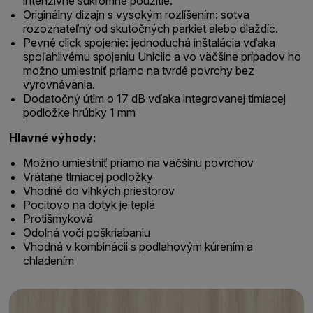
intenzívne súkromné použitie.
Originálny dizajn s vysokým rozlíšením: sotva
rozoznateľný od skutočných parkiet alebo dlaždíc.
Pevné click spojenie: jednoduchá inštalácia vďaka
spoľahlivému spojeniu Uniclic a vo väčšine prípadov ho
možno umiestniť priamo na tvrdé povrchy bez
vyrovnávania.
Dodatočný útlm o 17 dB vďaka integrovanej tlmiacej
podložke hrúbky 1 mm
Hlavné výhody:
Možno umiestniť priamo na väčšinu povrchov
Vrátane tlmiacej podložky
Vhodné do vlhkých priestorov
Pocitovo na dotyk je teplá
Protišmyková
Odolná voči poškriabaniu
Vhodná v kombinácii s podlahovým kúrením a
chladením