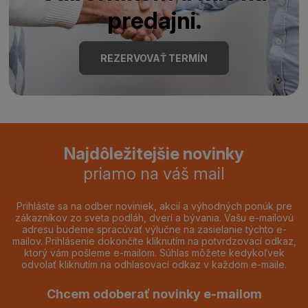
predajni.
REZERVOVAŤ TERMÍN
Najdôležitejšie novinky
priamo na váš mail
Prihláste sa na odber noviniek, akcií a výhodných ponúk pre
zákazníkov zo sveta podláh, dverí a bývania. Vašu e-mailovú
adresu budeme spracúvať výlučne na zasielanie týchto e-
mailov. Prihlásenie dokončíte kliknutím na potvrdzovací odkaz,
ktorý vám pošleme e-mailom. Súhlas môžete kedykoľvek
odvolať kliknutím na odhlasovací odkaz v každom e-maile.
Chcem odoberať novinky e-mailom