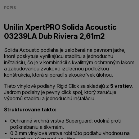
POPIS
Unilin XpertPRO Solida Acoustic
03239LA Dub Riviera 2,61m2
Solida Acoustic podlaha je založená na pevnom jadre,
ktoré poskytuje vynikajúcu stabilitu a jednoduchú
inštaláciu, čo je v kombinácii s kvalitným ochranným lakom
a zabudovanou zvukovo izolačnou podložkou
konštrukcia, ktorá si poradí s akoukoľvek úlohou.
Tieto vinylové podlahy Rigid Click sa skladajú z
5 vrstiev
.
Jadrom podlahy je pevný click spoj, ktorý zaručuje
výbornú stabilitu a jednoduchú inštaláciu.
Štruktúrované takto:
Ochranná vrchná vrstva Superguard: odolná proti
poškriabaniu a škvrnám.
0,3 mm vinylová vrstva robí túto podlahu vhodnou na