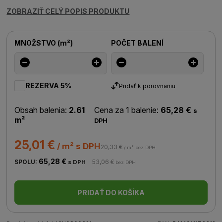
ZOBRAZIŤ CELÝ POPIS PRODUKTU
MNOŽSTVO
(
m²
)
POČET BALENÍ
REZERVA 5%
Pridať k porovnaniu
Obsah balenia:
2.61
Cena za 1 balenie:
65,28 €
s
m²
DPH
25,01 €
/ m² s DPH
20,33 €
/ m² bez DPH
65,28 €
SPOLU:
53,06 €
s DPH
bez DPH
PRIDAŤ DO KOŠÍKA