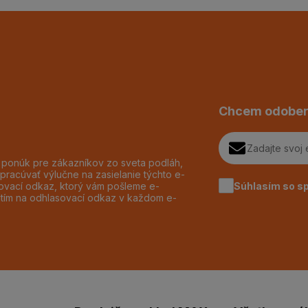
Chcem odober
h ponúk pre zákazníkov zo sveta podláh,
pracúvať výlučne na zasielanie týchto e-
Súhlasím so s
dzovací odkaz, ktorý vám pošleme e-
utím na odhlasovací odkaz v každom e-