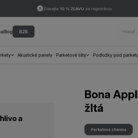
Získajte
10 % ZĽAVU
za registráciu
ňa
Blog
B2B
rkety
Akustické panely
Parketové lišty
Podložky pod parket
á
Bona Appli
žltá
hlivo a
Parketová chémia