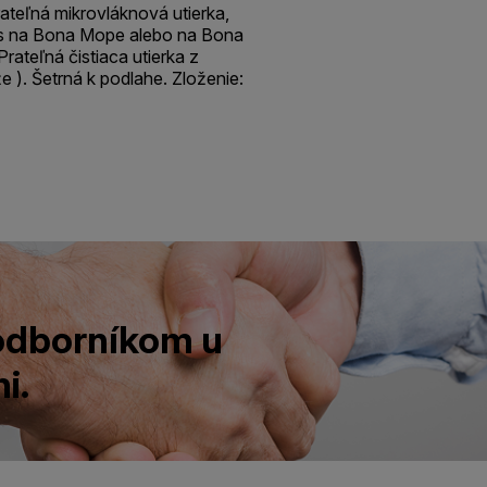
ateľná mikrovláknová utierka,
ips na Bona Mope alebo na Bona
rateľná čistiaca utierka z
e ). Šetrná k podlahe. Zloženie:
 odborníkom u
i.