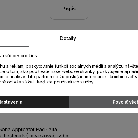
Popis
Detaily
va súbory cookies
u a reklám, poskytovanie funkcií sociálnych médií a analýzu návšt
cie o tom, ako používate naše webové stránky, poskytujeme aj naši
cie a analýzy. Títo partneri môžu príslušné informácie skombinovať s 
oré od vás získali, keď ste používali ich služby.
ator Pad
Nastavenia
Povoliť vše
 Bona Applicator Pad ( žltá
ciu Lešteniek ( osviežovačov ) a