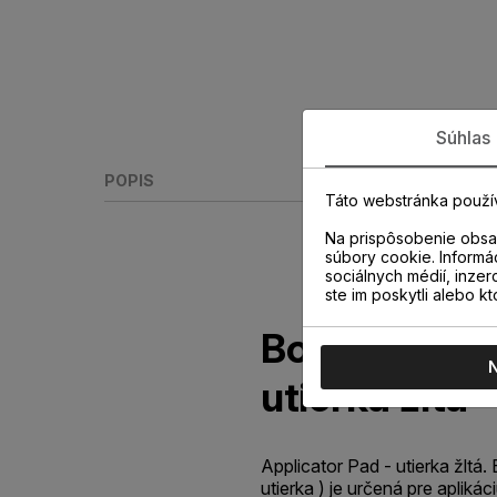
Súhlas
POPIS
Táto webstránka použí
Na prispôsobenie obsah
súbory cookie. Informá
sociálnych médií, inzer
ste im poskytli alebo kt
Bona Applic
utierka žltá
Applicator Pad - utierka žltá.
utierka ) je určená pre apliká