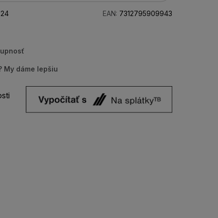
24
EAN:
7312795909943
tupnosť
u? My dáme lepšiu
sti