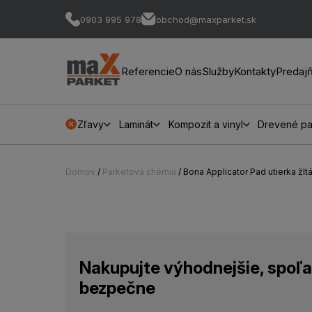
0903 995 978
obchod@maxparket.sk
Referencie
O nás
Služby
Kontakty
Predaj
Zľavy
Laminát
Kompozit a vinyl
Drevené pa
Domov
/
Parketová chémia
/ Bona Applicator Pad utierka žlt
Nakupujte výhodnejšie, spoľa
bezpečne