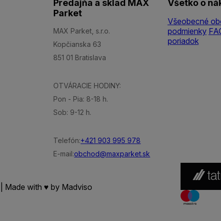
Predajňa a sklad MAX
Všetko o ná
Parket
Všeobecné ob
podmienky
FA
MAX Parket, s.r.o.
poriadok
Kopčianska 63
851 01 Bratislava
OTVÁRACIE HODINY:
Pon - Pia: 8-18 h.
Sob: 9-12 h.
Telefón:
+421 903 995 978
E-mail:
obchod@maxparket.sk
 | Made with ♥ by
Madviso