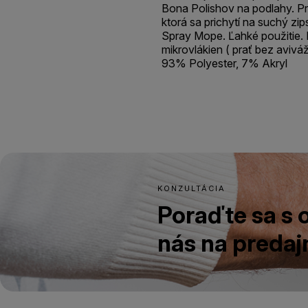
Bona Polishov na podlahy. Pr
ktorá sa prichytí na suchý z
Spray Mope. Ľahké použitie. P
mikrovlákien ( prať bez aviváž
93% Polyester, 7% Akryl
KONZULTÁCIA
Poraďte sa s
nás na predajn