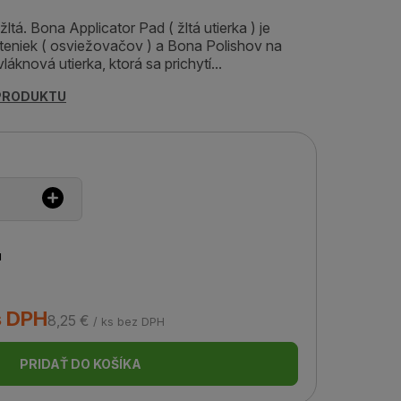
žltá. Bona Applicator Pad ( žltá utierka ) je
šteniek ( osviežovačov ) a Bona Polishov na
áknová utierka, ktorá sa prichytí...
 PRODUKTU
u
s DPH
8,25 €
/ ks bez DPH
PRIDAŤ DO KOŠÍKA