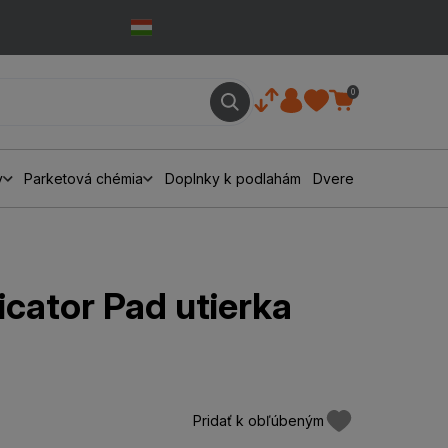
0
y
Parketová chémia
Doplnky k podlahám
Dvere
cator Pad utierka
Pridať k obľúbeným