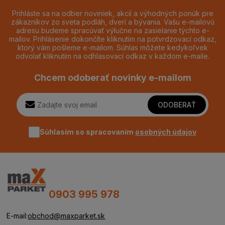
Prihláste sa na odber noviniek, akcií a výhodných ponúk pre
zákazníkov zo sveta podláh, dverí a bývania. Vašu e-mailovú
adresu budeme spracúvať výlučne na zasielanie týchto e-
mailov. Prihlásenie dokončíte kliknutím na potvrdzovací odkaz,
ktorý vám pošleme e-mailom. Súhlas môžete kedykoľvek
odvolať kliknutím na odhlasovací odkaz v každom e-maile.
Chcem odoberať novinky e-mailom
ODOBERAŤ
Súhlasím so spracovaním
osobných údajov
0903 995 978
E-mail:
obchod@maxparket.sk