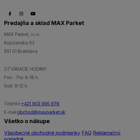
Predajňa a sklad MAX Parket
MAX Parket, s.r.o.
Kopčianska 63
851 01 Bratislava
OTVÁRACIE HODINY:
Pon - Pia: 8-18 h.
Sob: 9-12 h.
Telefón:
+421 903 995 978
E-mail:
obchod@maxparket.sk
Všetko o nákupe
Všeobecné obchodné podmienky
FAQ
Reklamačný
poriadok