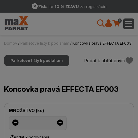
Získajte
10 % ZĽAVU
za registráciu
0
Domov
/
Parketové lišty k podlahám
/ Koncovka pravá EFFECTA EF003
Pridať k obľúbeným
Parketové lišty k podlahám
Koncovka pravá EFFECTA EF003
MNOŽSTVO
(
ks
)
Pridať k porovnaniu