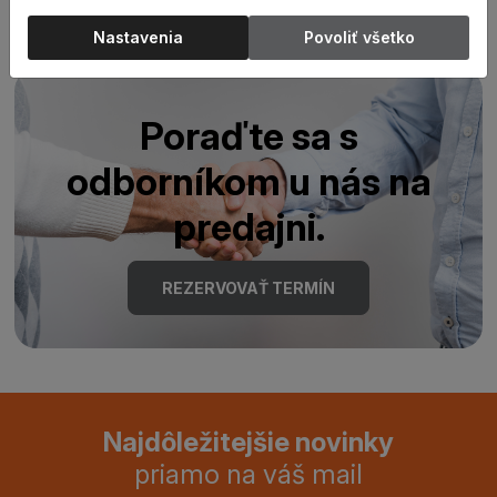
Nastavenia
Povoliť všetko
Poraďte sa s
odborníkom u nás na
predajni.
REZERVOVAŤ TERMÍN
Najdôležitejšie novinky
priamo na váš mail