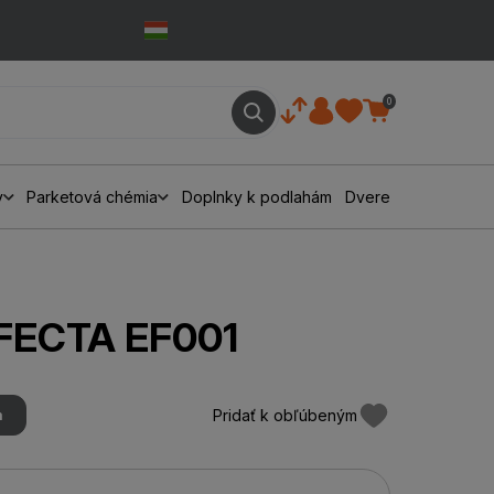
0
y
Parketová chémia
Doplnky k podlahám
Dvere
FFECTA EF001
Pridať k obľúbeným
m