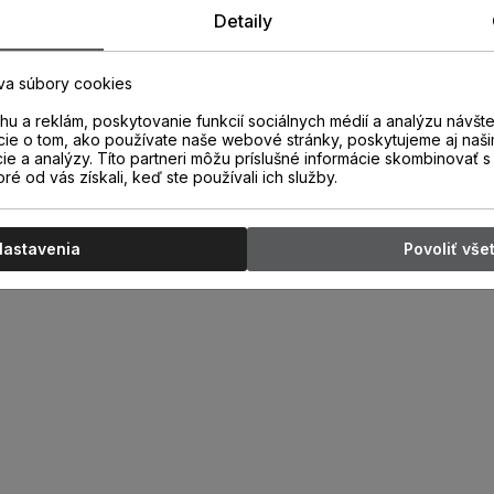
Detaily
va súbory cookies
u a reklám, poskytovanie funkcií sociálnych médií a analýzu návšt
cie o tom, ako používate naše webové stránky, poskytujeme aj naši
cie a analýzy. Títo partneri môžu príslušné informácie skombinovať s 
oré od vás získali, keď ste používali ich služby.
Nastavenia
Povoliť vše