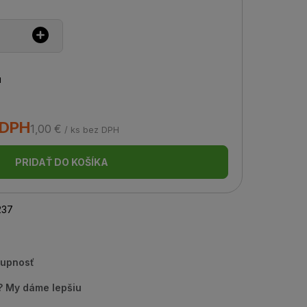
u
 DPH
1,00 €
/ ks bez DPH
PRIDAŤ DO KOŠÍKA
237
tupnosť
u? My dáme lepšiu