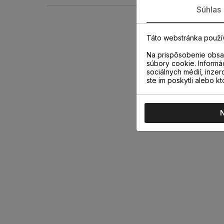
Súhlas
Táto webstránka použí
Na prispôsobenie obsah
súbory cookie. Informá
sociálnych médií, inzer
ste im poskytli alebo kt