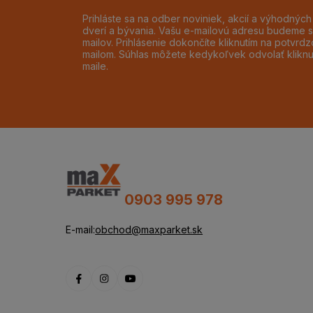
Prihláste sa na odber noviniek, akcií a výhodnýc
dverí a bývania. Vašu e-mailovú adresu budeme s
mailov. Prihlásenie dokončíte kliknutím na potvr
mailom. Súhlas môžete kedykoľvek odvolať klikn
maile.
0903 995 978
E-mail:
obchod@maxparket.sk