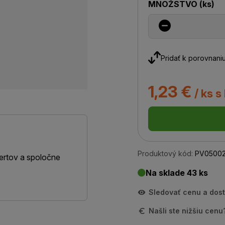
MNOŽSTVO
(
ks
)
Pridať k porovnani
1,23 €
/ ks s
Produktový kód:
PV0500
ertov a spoločne
Na sklade 43 ks
Sledovať cenu a dos
Našli ste nižšiu cen