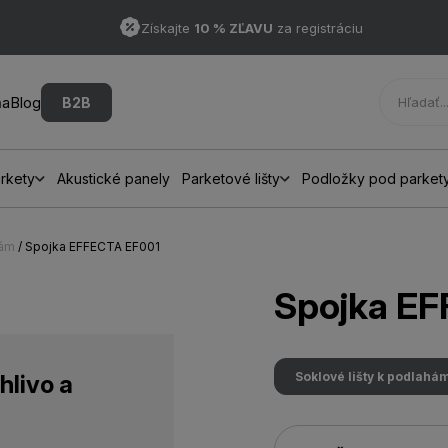
Získajte
10 % ZĽAVU
za registráciu
ňa
Blog
B2B
rkety
Akustické panely
Parketové lišty
Podložky pod parket
hám
/ Spojka EFFECTA EF001
Spojka E
Soklové lišty k podlahá
hlivo a