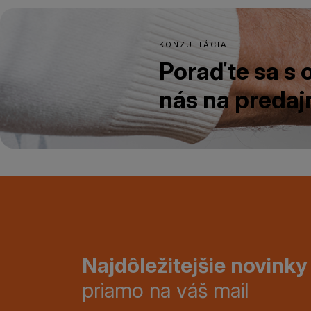
KONZULTÁCIA
Poraďte sa s
nás na predajn
Najdôležitejšie novinky
priamo na váš mail