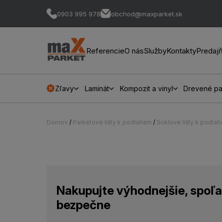
0903 995 978
obchod@maxparket.sk
Referencie
O nás
Služby
Kontakty
Predaj
Zľavy
Laminát
Kompozit a vinyl
Drevené pa
Domov
/
Parketové lišty k podlahám
/
Soklové lišty k podla
Nakupujte výhodnejšie, spoľa
bezpečne