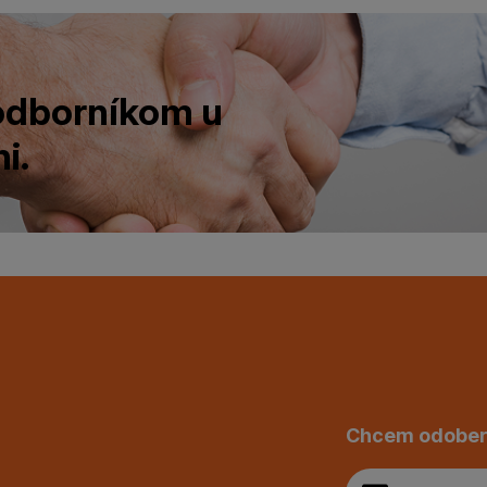
 odborníkom u
i.
Chcem odober