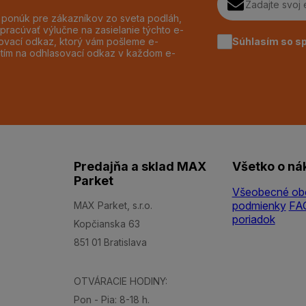
h ponúk pre zákazníkov zo sveta podláh,
pracúvať výlučne na zasielanie týchto e-
Súhlasím so s
dzovací odkaz, ktorý vám pošleme e-
utím na odhlasovací odkaz v každom e-
Predajňa a sklad MAX
Všetko o ná
Parket
Všeobecné ob
podmienky
FA
MAX Parket, s.r.o.
poriadok
Kopčianska 63
851 01 Bratislava
OTVÁRACIE HODINY:
Pon - Pia: 8-18 h.