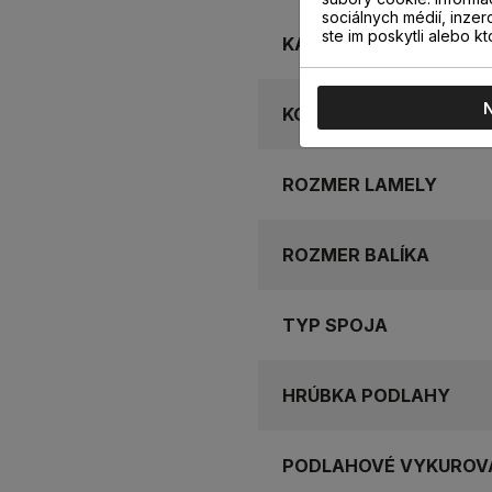
sociálnych médií, inzer
ste im poskytli alebo kt
KATEGÓRIA
KOLEKCIA
ROZMER LAMELY
ROZMER BALÍKA
TYP SPOJA
HRÚBKA PODLAHY
PODLAHOVÉ VYKUROV