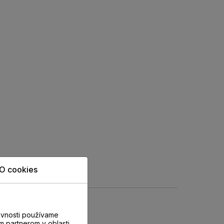
O cookies
evnosti používame
m partnerom v oblasti