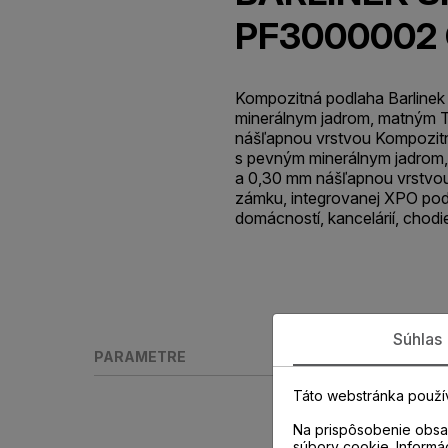
PF3000002 
Kompozitná podlaha Barlinek
minerálnym jadrom, matným 
nášľapnou vrstvou Kompozitn
s pevným minerálnym jadrom
a 0,30 mm nášľapnou vrstvo
zámku, integrovanej XPO pod
domácností, kancelárií, chodi
Súhlas
PARAMETRE
Táto webstránka použí
Na prispôsobenie obsah
súbory cookie. Informá