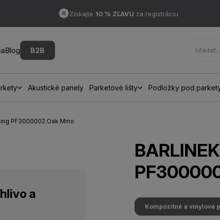
Získajte
10 % ZĽAVU
za registráciu
ňa
Blog
B2B
rkety
Akustické panely
Parketové lišty
Podložky pod parket
ving PF3000002 Oak Mino
BARLINEK 
PF300000
hlivo a
Kompozitné a vinylové 