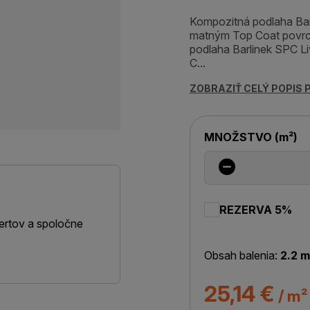
Kompozitná podlaha Bar
matným Top Coat povrc
podlaha Barlinek SPC L
C...
ZOBRAZIŤ CELÝ POPIS
MNOŽSTVO
(
m²
)
REZERVA 5%
ertov a spoločne
Obsah balenia:
2.2 m
25,14 €
/ m²