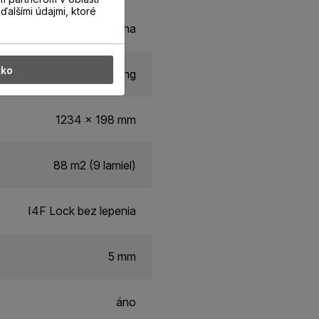
ďalšími údajmi, ktoré
Kompozitná podlaha
tko
SPC Living
1234 x 198 mm
88 m2 (9 lamiel)
I4F Lock bez lepenia
5 mm
áno