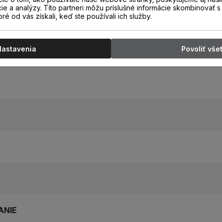
cie a analýzy. Títo partneri môžu príslušné informácie skombinovať s 
oré od vás získali, keď ste používali ich služby.
Nastavenia
Povoliť vše
ANIE