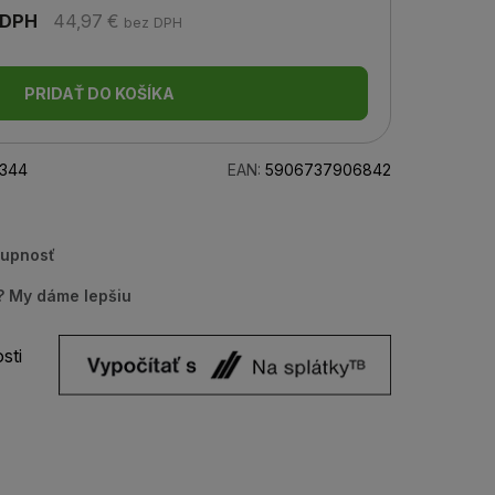
 DPH
44,97 €
bez DPH
PRIDAŤ DO KOŠÍKA
344
EAN:
5906737906842
tupnosť
u? My dáme lepšiu
sti