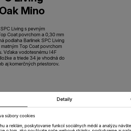
Oak Mino
 SPC Living s pevným
Top Coat povrchom a 0,30 mm
á podlaha Barlinek SPC Living
, matným Top Coat povrchom
u. Vďaka vodotesnému I4F
ložke a triede 34 je vhodná do
eb aj komerčných priestorov.
Detaily
va súbory cookies
u a reklám, poskytovanie funkcií sociálnych médií a analýzu návšt
cie o tom, ako používate naše webové stránky, poskytujeme aj naši