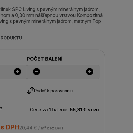
linek SPC Living s pevným minerálnym jadrom,
hom a 0,30 mm nášľapnou vrstvou Kompozitná
iving s pevným minerálnym jadrom, matným Top
 PRODUKTU
POČET BALENÍ
Pridať k porovnaniu
²
Cena za 1 balenie:
55,31 €
s DPH
 s DPH
20,44 €
/ m² bez DPH