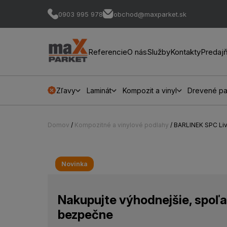
0903 995 978
obchod@maxparket.sk
Referencie
O nás
Služby
Kontakty
Predaj
Zľavy
Laminát
Kompozit a vinyl
Drevené pa
Domov
/
Kompozitné a vinylové podlahy
/ BARLINEK SPC Li
Novinka
Nakupujte výhodnejšie, spoľa
bezpečne