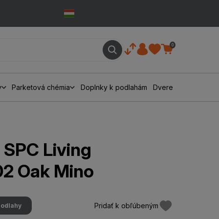
0
y
Parketová chémia
Doplnky k podlahám
Dvere
SPC Living
2 Oak Mino
Pridať k obľúbeným
podlahy