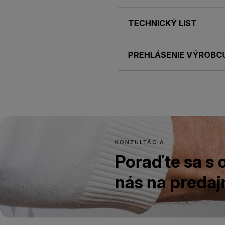
TECHNICKÝ LIST
PREHLÁSENIE VÝROBC
KONZULTÁCIA
Poraďte sa s
nás na predajn