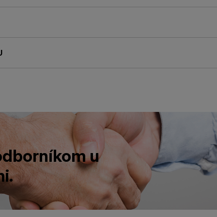
U
 odborníkom u
i.