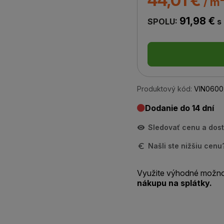
44,01 €
/ m
91,98 €
SPOLU:
s
Produktový kód:
VIN0600
Dodanie do 14 dní
Sledovať cenu a dos
Našli ste nižšiu cen
Využite výhodné možno
nákupu na splátky.