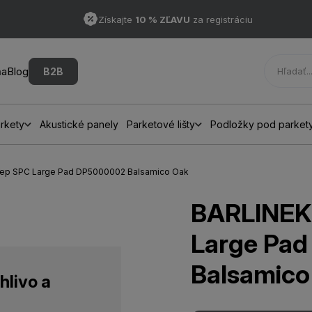
Získajte
10 % ZĽAVU
za registráciu
ňa
Blog
B2B
rkety
Akustické panely
Parketové lišty
Podložky pod parket
Step SPC Large Pad DP5000002 Balsamico Oak
BARLINEK
Large Pa
Balsamico
hlivo a