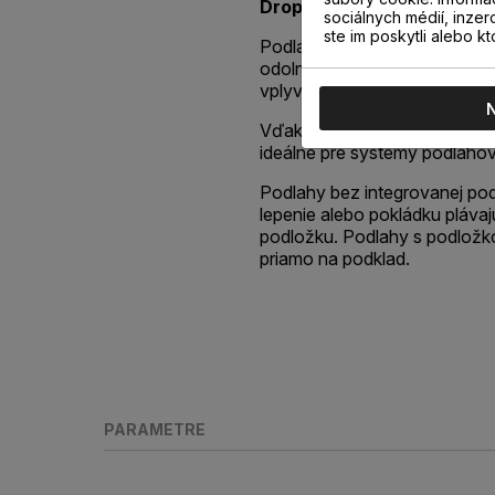
Drop-Lock
spájajúci jednotli
sociálnych médií, inzer
ste im poskytli alebo kt
Podlahy
Next Step
sú zárukou
odolnosti voči mikroškraban
vplyvom.
Vďaka vysokej tepelnej vodiv
ideálne pre systémy podlahov
Podlahy bez integrovanej po
lepenie alebo pokládku pláv
podložku. Podlahy s podlož
priamo na podklad.
PARAMETRE