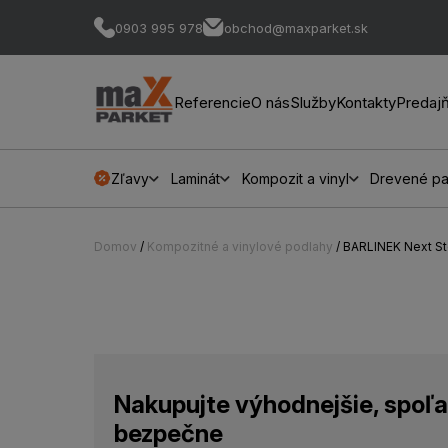
0903 995 978
obchod@maxparket.sk
Referencie
O nás
Služby
Kontakty
Predaj
Zľavy
Laminát
Kompozit a vinyl
Drevené pa
Domov
/
Kompozitné a vinylové podlahy
/ BARLINEK Next 
Nakupujte výhodnejšie, spoľa
bezpečne