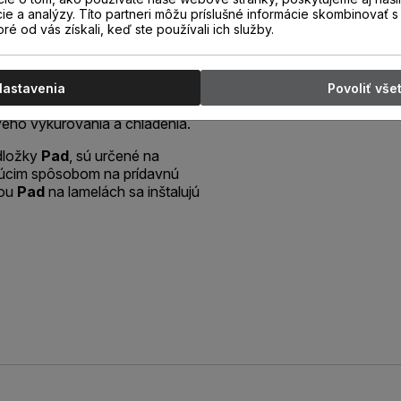
vé lamely.
cie a analýzy. Títo partneri môžu príslušné informácie skombinovať s 
oré od vás získali, keď ste používali ich služby.
 najvyššej životnosti,
com, oderu a mechanickým
Nastavenia
Povoliť vše
osti sú podlahy
Next Step
ého vykurovania a chladenia.
dložky
Pad
, sú určené na
ajúcim spôsobom na prídavnú
kou
Pad
na lamelách sa inštalujú