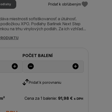
Pridať k obľúbeným
podlahy
áva miestnosti sofistikovanosť a útulnosť.
 podložkou XPO. Podlahy Barlinek Next Step
kou na trhu vinylových podláh. Za ich vzhľad...
 PRODUKTU
POČET BALENÍ
Pridať k porovnaniu
 m²
Cena za 1 balenie:
91,98 €
s DPH