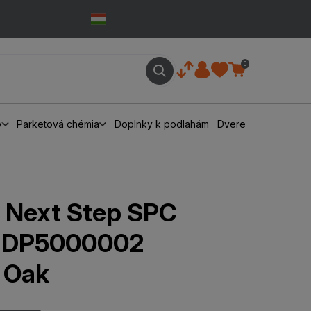
0
y
Parketová chémia
Doplnky k podlahám
Dvere
 Next Step SPC
d DP5000002
 Oak