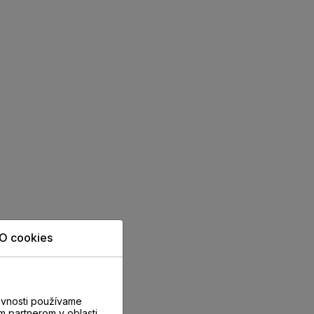
O cookies
evnosti používame
m partnerom v oblasti