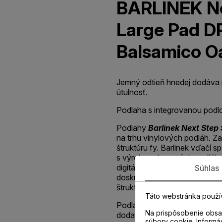
BARLINEK N
Large Pad 
Balsamico O
Jemný odtieň hnedej dodáva m
útulnosť.
Podlaha s integrovanou pod
Podlahy
Barlinek Next Step
na trhu vinylových podláh. Z
štruktúru fy. Barlinek vďačí 
s výrobou drevených podláh 
digitálnej trojrozmernej tlače
Súhlas
dosku, ktorá umožňuje získať
štruktúry dreva.
Táto webstránka použí
Podlahy
Next Step
sú chránen
Na prispôsobenie obsah
dodatočnú ochranu zabezpe
súbory cookie. Informá