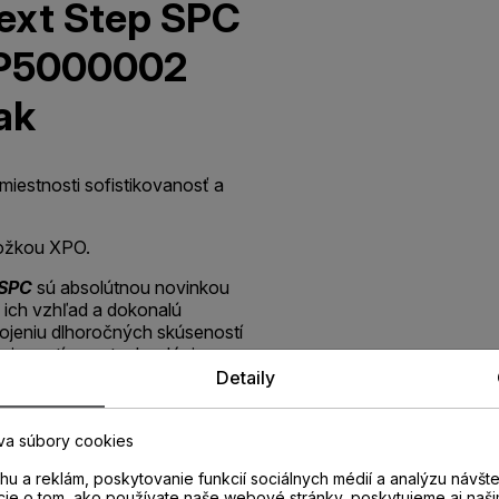
ext Step SPC
DP5000002
ak
iestnosti sofistikovanosť a
ložkou XPO.
 SPC
sú absolútnou novinkou
a ich vzhľad a dokonalú
spojeniu dlhoročných skúseností
s inovatívnou technológiou
DLE+
priamo na nosnú SPC
Detaily
 efekt kartáčovania prirodzenej
va súbory cookies
é proti vode a vlhkosti;
u a reklám, poskytovanie funkcií sociálnych médií a analýzu návšt
čuje vodoodolný spoj
I4F
cie o tom, ako používate naše webové stránky, poskytujeme aj naši