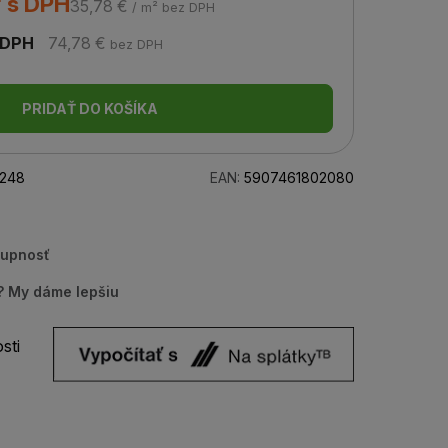
² s DPH
35,78 €
/ m² bez DPH
 DPH
74,78 €
bez DPH
PRIDAŤ DO KOŠÍKA
248
EAN:
5907461802080
tupnosť
u? My dáme lepšiu
sti