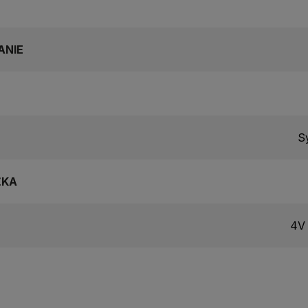
ANIE
Sy
ŽKA
4V 