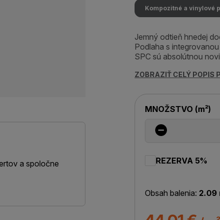
Kompozitné a vinylové 
Jemný odtieň hnedej dod
Podlaha s integrovanou
SPC sú absolútnou novin
ZOBRAZIŤ CELÝ POPIS
MNOŽSTVO
(
m²
)
REZERVA 5%
ertov a spoločne
Obsah balenia:
2.09