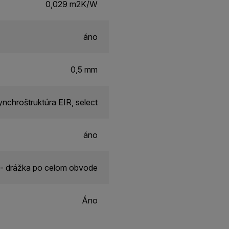
0,029 m2K/W
áno
0,5 mm
nchroštruktúra EIR, select
áno
- drážka po celom obvode
Áno