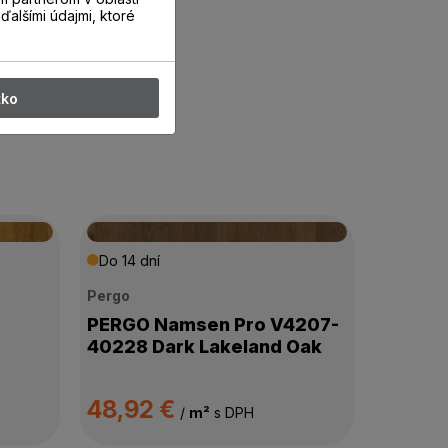
ďalšími údajmi, ktoré
tko
Do 14 dní
Pergo
PERGO Namsen Pro V4207-
40228 Dark Lakeland Oak
48,92 €
/
m²
s DPH