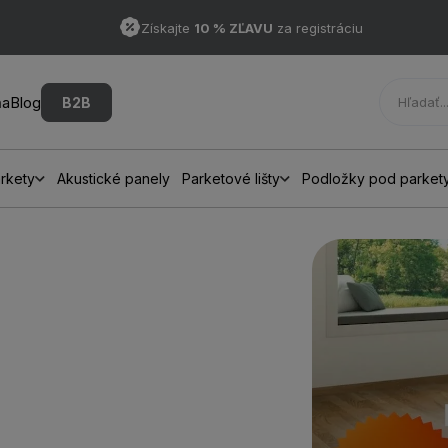
Získajte
10 % ZĽAVU
za registráciu
ňa
Blog
B2B
rkety
Akustické panely
Parketové lišty
Podložky pod parket