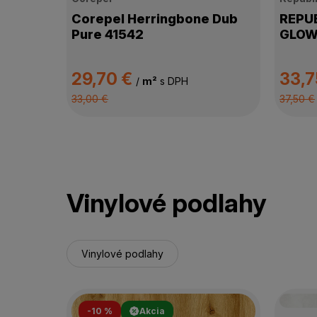
Corepel Herringbone Dub
REPUB
Pure 41542
GLOW
29,70 €
33,7
/
m²
s DPH
33,00 €
37,50 €
Vinylové podlahy
Vinylové podlahy
-10 %
Akcia