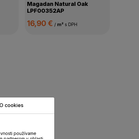
Magadan Natural Oak
LPF00352AP
16,90 €
/
m²
s DPH
O cookies
evnosti používame
m partnerom v oblasti