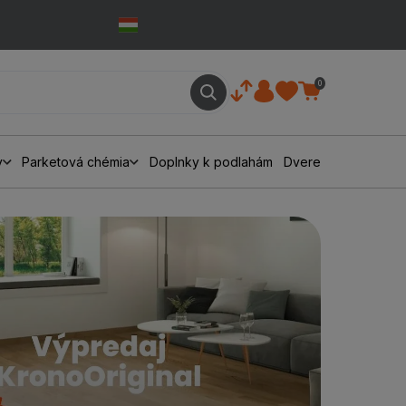
0
y
Parketová chémia
Doplnky k podlahám
Dvere