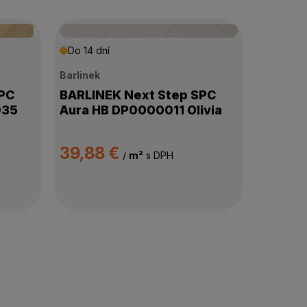
Do 14 dní
Barlinek
SPC
BARLINEK Next Step SPC
035
Aura HB DP0000011 Olivia
39,88 €
/
m²
s DPH