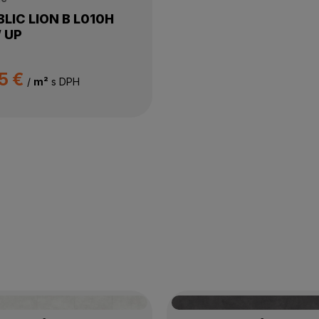
LIC LION B L010H
 UP
5 €
/
m²
s DPH