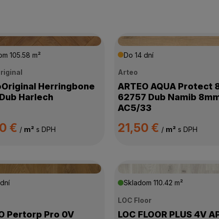
dom
105.58 m²
Do 14 dní
riginal
Arteo
Original Herringbone
ARTEO AQUA Protect 
Dub Harlech
62757 Dub Namib 8m
AC5/33
90 €
21,50 €
/
m²
s DPH
/
m²
s DPH
dní
Skladom
110.42 m²
LOC Floor
 Pertorp Pro 0V
LOC FLOOR PLUS 4V A