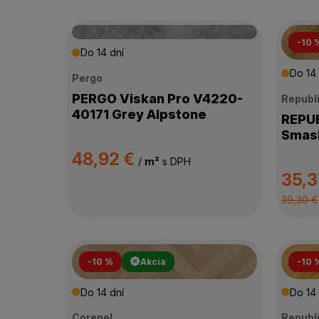
-10 
Do 14 dní
Do 14 
Pergo
PERGO Viskan Pro V4220-
Republ
40171 Grey Alpstone
REPUBLI
Smash
48,92 €
/
m²
s DPH
35,3
39,30 €
-10 %
Akcia
-10 
Do 14 dní
Do 14 
Corepel
Republ