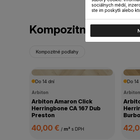
sociálnych médií, inzer
ste im poskytli alebo kt
Kompozitné podlahy
Kompozitné podlahy
Do 14 dní
Do 14 
Arbiton
Arbito
Arbiton Amaron Click
Arbit
Herringbone CA 167 Dub
Herri
Preston
Burb
40,00 €
42,
/
m²
s DPH