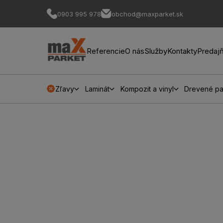
0903 995 978
obchod@maxparket.sk
Referencie
O nás
Služby
Kontakty
Predaj
Zľavy
Laminát
Kompozit a vinyl
Drevené pa