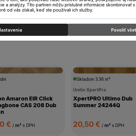
cie a analýzy. Títo partneri môžu príslušné informácie skombinovať s 
oré od vás získali, keď ste používali ich služby.
Nastavenia
Povoliť vše
dní
Skladom
3.36 m²
n
Unilin XpertPro
on Amaron EIR Click
XpertPRO Ultimo Dub
ngbone CAS 208 Dub
Summer 24244Q
on
00 €
20,50 €
/
m²
s DPH
/
m²
s DPH