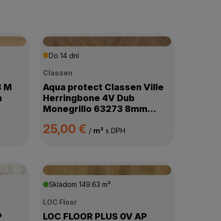
Do 14 dní
Classen
8 M
Aqua protect Classen Ville
m
Herringbone 4V Dub
Monegrillo 63273 8mm
AC5/33
25,00 €
/
m²
s DPH
Skladom
149.63 m²
LOC Floor
P
LOC FLOOR PLUS 0V AP