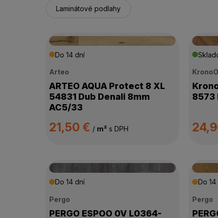
Laminátové podlahy
Do 14 dní
Skla
Arteo
KronoO
ARTEO AQUA Protect 8 XL
Krono
54831 Dub Denali 8mm
8573 
AC5/33
21,50 €
24,
/
m²
s DPH
Do 14 dní
Do 14 
Pergo
Pergo
PERGO ESPOO 0V L0364-
PERGO