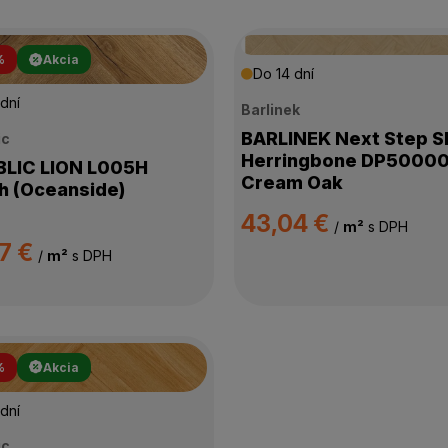
%
Akcia
Do 14 dní
dní
Barlinek
BARLINEK Next Step 
ic
Herringbone DP5000
C LION L005H
Cream Oak
 (Oceanside)
43,04 €
/
m²
s DPH
7 €
/
m²
s DPH
%
Akcia
dní
ic