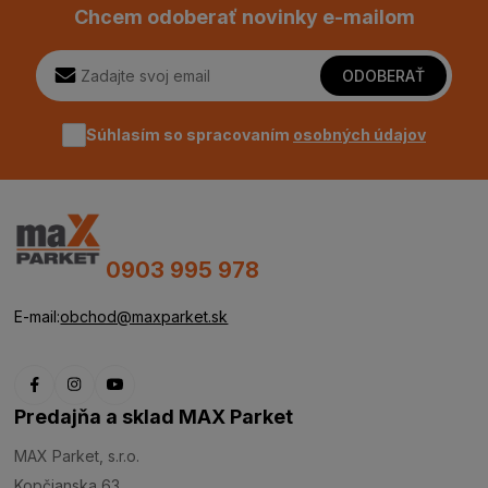
Chcem odoberať novinky e-mailom
ODOBERAŤ
Súhlasím so spracovaním
osobných údajov
0903 995 978
E-mail:
obchod@maxparket.sk
Predajňa a sklad MAX Parket
MAX Parket, s.r.o.
Kopčianska 63