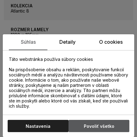
KOLEKCIA
Atlantic 8
ROZMER LAMELY
1288 x 195mm
Súhlas
Detaily
O cookies
ROZMER BALÍKA
2,26m2 (9 lamiel)
Táto webstránka používa súbory cookies
Na prispôsobenie obsahu a reklám, poskytovanie funkcií
sociálnych médií a analýzu návštevnosti používame súbory
ZÁŤAŽOVÁ TRIEDA
cookie. Informácie o tom, ako používate naše webové
32
stránky, poskytujeme aj našim partnerom v oblasti
sociálnych médií, inzercie a analýzy. Títo partneri môžu
príslušné informácie skombinovať s ďalšími údajmi, ktoré
ste im poskytli alebo ktoré od vás získali, keď ste používali
TYP SPOJA
ich služby.
1clic 2go pure +
HRÚBKA PODLAHY
Nastavenia
Povoliť všetko
8 mm