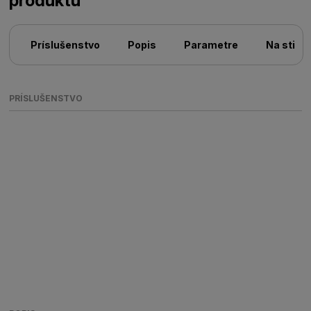
produktu
Príslušenstvo
Popis
Parametre
Na stiah
PRÍSLUŠENSTVO