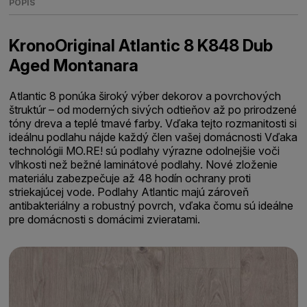
POPIS
KronoOriginal Atlantic 8 K848 Dub
Aged Montanara
Atlantic 8 ponúka široký výber dekorov a povrchových
štruktúr – od moderných sivých odtieňov až po prirodzené
tóny dreva a teplé tmavé farby. Vďaka tejto rozmanitosti si
ideálnu podlahu nájde každý člen vašej domácnosti Vďaka
technológii MO.RE! sú podlahy výrazne odolnejšie voči
vlhkosti než bežné laminátové podlahy. Nové zloženie
materiálu zabezpečuje až 48 hodín ochrany proti
striekajúcej vode. Podlahy Atlantic majú zároveň
antibakteriálny a robustný povrch, vďaka čomu sú ideálne
pre domácnosti s domácimi zvieratami.