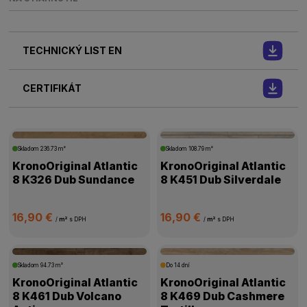
TECHNICKÝ LIST EN
CERTIFIKÁT
Skladom
236.73 m²
Skladom
108.79 m²
KronoOriginal Atlantic
KronoOriginal Atlantic
8 K326 Dub Sundance
8 K451 Dub Silverdale
16,90 €
16,90 €
/
m²
s DPH
/
m²
s DPH
Skladom
94.73 m²
Do 14 dní
KronoOriginal Atlantic
KronoOriginal Atlantic
8 K461 Dub Volcano
8 K469 Dub Cashmere