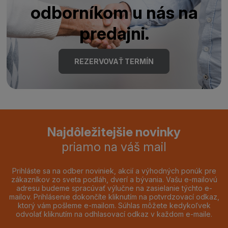
odborníkom u nás na
predajni.
REZERVOVAŤ TERMÍN
Najdôležitejšie novinky
priamo na váš mail
Prihláste sa na odber noviniek, akcií a výhodných ponúk pre
zákazníkov zo sveta podláh, dverí a bývania. Vašu e-mailovú
adresu budeme spracúvať výlučne na zasielanie týchto e-
mailov. Prihlásenie dokončíte kliknutím na potvrdzovací odkaz,
ktorý vám pošleme e-mailom. Súhlas môžete kedykoľvek
odvolať kliknutím na odhlasovací odkaz v každom e-maile.