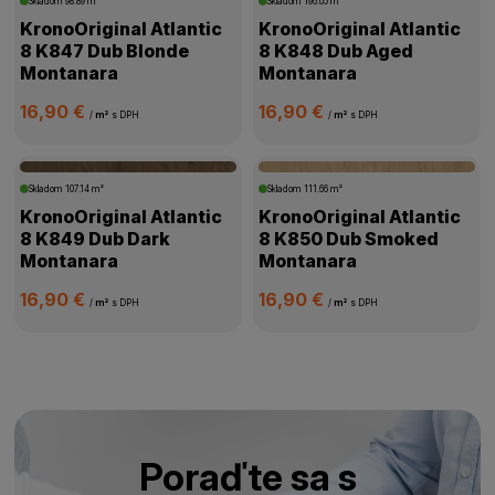
Skladom
98.89 m²
Skladom
196.05 m²
KronoOriginal Atlantic
KronoOriginal Atlantic
8 K847 Dub Blonde
8 K848 Dub Aged
Montanara
Montanara
16,90 €
16,90 €
/
m²
s DPH
/
m²
s DPH
Skladom
107.14 m²
Skladom
111.66 m²
KronoOriginal Atlantic
KronoOriginal Atlantic
8 K849 Dub Dark
8 K850 Dub Smoked
Montanara
Montanara
16,90 €
16,90 €
/
m²
s DPH
/
m²
s DPH
Poraďte sa s