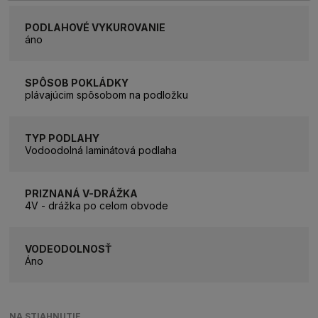
PODLAHOVÉ VYKUROVANIE
áno
SPÔSOB POKLÁDKY
plávajúcim spôsobom na podložku
TYP PODLAHY
Vodoodolná laminátová podlaha
PRIZNANÁ V-DRÁŽKA
4V - drážka po celom obvode
VODEODOLNOSŤ
Áno
NA STIAHNUTIE