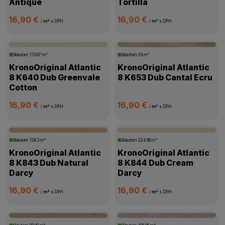
Antique
Tortilla
16,90 €
16,90 €
/
m²
s DPH
/
m²
s DPH
Skladom
113.87 m²
Skladom
29 m²
KronoOriginal Atlantic
KronoOriginal Atlantic
8 K640 Dub Greenvale
8 K653 Dub Cantal Ecru
Cotton
16,90 €
16,90 €
/
m²
s DPH
/
m²
s DPH
Skladom
134.3 m²
Skladom
224.68 m²
KronoOriginal Atlantic
KronoOriginal Atlantic
8 K843 Dub Natural
8 K844 Dub Cream
Darcy
Darcy
16,90 €
16,90 €
/
m²
s DPH
/
m²
s DPH