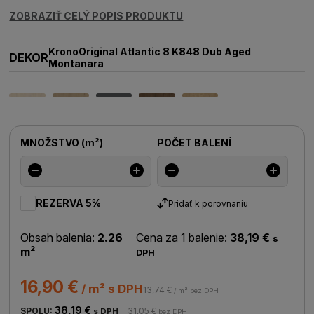
ZOBRAZIŤ CELÝ POPIS PRODUKTU
KronoOriginal Atlantic 8 K848 Dub Aged
DEKOR
Montanara
MNOŽSTVO
(
m²
)
POČET BALENÍ
REZERVA 5%
Pridať k porovnaniu
Obsah balenia:
2.26
Cena za 1 balenie:
38,19 €
s
m²
DPH
16,90 €
/ m² s DPH
13,74 €
/ m² bez DPH
38,19 €
SPOLU:
31,05 €
s DPH
bez DPH