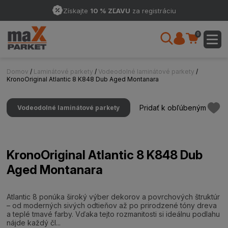
Získajte
10 % ZĽAVU
za registráciu
0
Domov
/
Laminátové parkety
/
Vodeodolné laminátové parkety
/
KronoOriginal Atlantic 8 K848 Dub Aged Montanara
Pridať k obľúbeným
Vodeodolné laminátové parkety
KronoOriginal Atlantic 8 K848 Dub
Aged Montanara
Atlantic 8 ponúka široký výber dekorov a povrchových štruktúr
– od moderných sivých odtieňov až po prirodzené tóny dreva
a teplé tmavé farby. Vďaka tejto rozmanitosti si ideálnu podlahu
nájde každý čl...