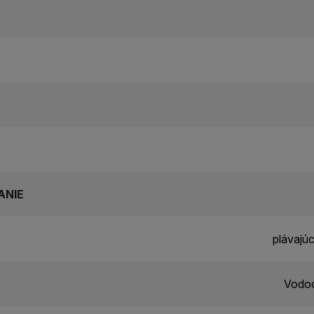
ANIE
plávajú
Vodoo