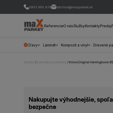
0903 995 978
obchod@maxparket.sk
Referencie
O nás
Služby
Kontakty
Predaj
Zľavy
Laminát
Kompozit a vinyl
Drevené pa
Domov
/
Laminátové parkety
/ KronoOriginal Herringbone 8
Nakupujte výhodnejšie, spoľa
bezpečne