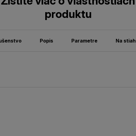
Zistite viac o vlastnostiach
produktu
lušenstvo
Popis
Parametre
Na stiah