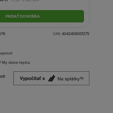
bez DPH
PRIDAŤ DO KOŠÍKA
076
EAN:
4042456001275
tupnosť
u? My dáme lepšiu
sti