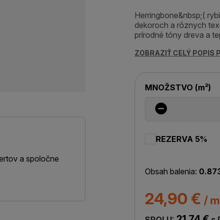
Herringbone&nbsp;( ryb
dekoroch a rôznych tex
prírodné tóny dreva a te
ZOBRAZIŤ CELÝ POPIS
MNOŽSTVO
(
m²
)
REZERVA 5%
ertov a spoločne
Obsah balenia:
0.87
24,90 €
/ m
21,74 €
SPOLU:
s