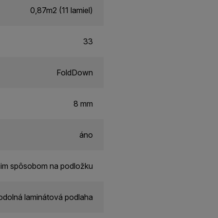
0,87m2 (11 lamiel)
33
FoldDown
8 mm
áno
cim spôsobom na podložku
dolná laminátová podlaha