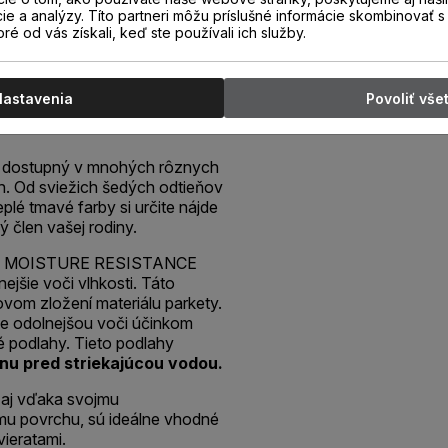
l
cie a analýzy. Títo partneri môžu príslušné informácie skombinovať s 
oré od vás získali, keď ste používali ich služby.
 8573 Dub
Nastavenia
Povoliť vše
 je dostupný v mnohých rôznych
h. Od sviežich šedých odtieňov
plé tmavé farby si určite nájde
 člen vašej rodiny.
 MOISTURE RESISTANCE
ejšie voči vlhkosti. Táto
ovom zložení materiálu parkety.
e odolnejšou voči účinkom
é podlahy. Tieto podlahy
nu pred striekajúcou vodou.
, aj vďaka svojmu
mu povrchu, sú ideálne vhodné
ieratami.