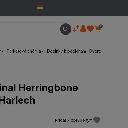
0
y
Parketová chémia
Doplnky k podlahám
Dvere
inal Herringbone
Harlech
Pridať k obľúbeným