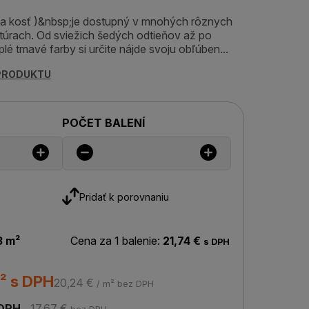
ia kosť )&nbsp;je dostupný v mnohých rôznych
túrach. Od sviežich šedých odtieňov až po
plé tmavé farby si určite nájde svoju obľúben...
 PRODUKTU
POČET BALENÍ
Pridať k porovnaniu
3 m²
Cena za 1 balenie:
21,74 €
s DPH
² s DPH
20,24 €
/ m² bez DPH
 DPH
17,67 €