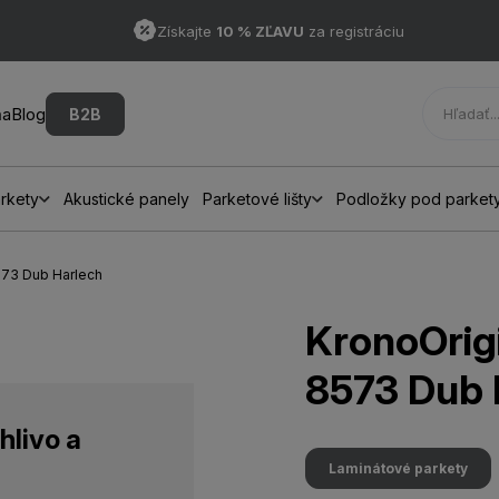
Získajte
10 % ZĽAVU
za registráciu
ňa
Blog
B2B
rkety
Akustické panely
Parketové lišty
Podložky pod parket
573 Dub Harlech
KronoOrig
8573 Dub 
hlivo a
Laminátové parkety