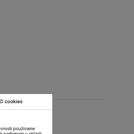
O cookies
evnosti používame
m partnerom v oblasti