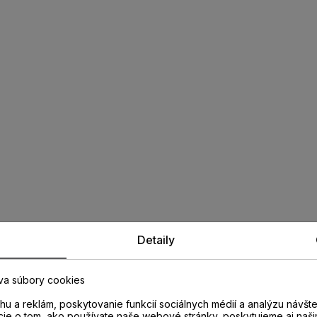
Detaily
va súbory cookies
u a reklám, poskytovanie funkcií sociálnych médií a analýzu návšt
cie o tom, ako používate naše webové stránky, poskytujeme aj naši