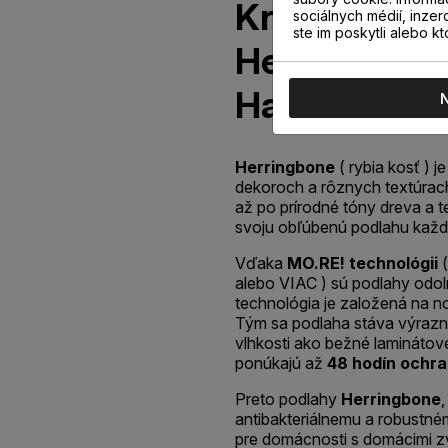
KronoOrigina
sociálnych médií, inzer
ste im poskytli alebo kt
Herringbone
Harlech
Herringbone
( rybia kosť )
dekoroch a rôznych textúrac
až po prírodné tóny dreva a te
svoju obľúbenú podlahu každý
Vďaka
MO.RE! technológii
(
alebo VIAC ) sú podlahy odoln
technológia je založená na n
Tým sa podlaha stáva výrazn
vlhkosti ako bežné laminátov
ponúkajú až
48 hodín ochra
Preto podlahy
Herringbone
antibakteriálnemu a robustné
pre domácnosti s domácimi zv