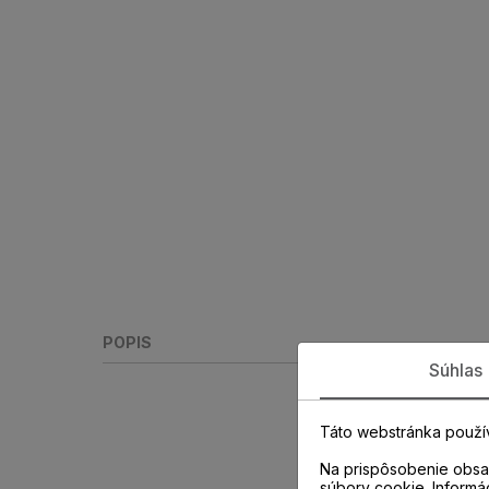
POPIS
Súhlas
Táto webstránka použí
Na prispôsobenie obsah
súbory cookie. Informá