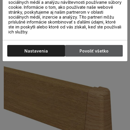
sociálnych médií a analýzu návštevnosti používame súbory
urýchľuje montáž líšt, ale aj chráni miesta spojov pred
cookie. Informácie o tom, ako používate naše webové
poškodením.
Pri objednávke treba upresniť počet
stránky, poskytujeme aj našim partnerom v oblasti
jednotlivých prvkov.
Špeciálny systém montáže líšt na
sociálnych médií, inzercie a analýzy. Títo partneri môžu
príslušné informácie skombinovať s ďalšími údajmi, ktoré
klipy umožňuje namontovať lišty bez viditeľných skrutiek,
ste im poskytli alebo ktoré od vás získali, keď ste používali
čo ešte viac umocňuje elegantný vzhľad týchto líšt.
ich služby.
Takáto montáž zároveň umožňuje jednoduchú demontáž
a opätovnú montáž líšt . Ďaľšia, rýchlejšia a jednoduchšia
možnosť uchytenia líšt je pomocou lepidla.
Nastavenia
Povoliť všetko