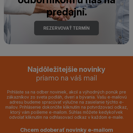
predajni.
REZERVOVAŤ TERMÍN
Najdôležitejšie novinky
priamo na váš mail
Prihláste sa na odber noviniek, akcií a výhodných ponúk pre
zákazníkov zo sveta podláh, dverí a bývania. Vašu e-mailovú
adresu budeme spracúvať výlučne na zasielanie týchto e-
mailov. Prihlásenie dokončíte kliknutím na potvrdzovací odkaz,
ktorý vám pošleme e-mailom. Súhlas môžete kedykoľvek
odvolať kliknutím na odhlasovací odkaz v každom e-maile.
Chcem odoberať novinky e-mailom