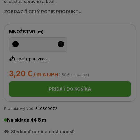
súčasťou správne a kval...
ZOBRAZIŤ CELÝ POPIS PRODUKTU
MNOŽSTVO
(
m
)
Pridať k porovnaniu
3,20 €
/ m s DPH
2,60 €
/ m bez DPH
PRIDAŤ DO KOŠÍKA
Produktový kód:
SL0800072
Na sklade 44.8 m
Sledovať cenu a dostupnosť