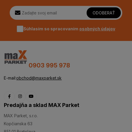
ODOBERAŤ
Súhlasím so spracovaním
osobných údajov
0903 995 978
E-mail:
obchod@maxparket.sk
Predajňa a sklad MAX Parket
MAX Parket, s.r.o.
Kopčianska 63
851 01 Bratislava