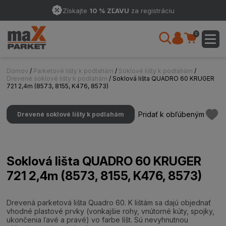
Získajte
10 % ZĽAVU
za registráciu
0
Domov
/
Parketové lišty k podlahám
/
Soklové lišty k podlahám
/
Drevené soklové lišty k podlahám
/ Soklová lišta QUADRO 60 KRUGER
721 2,4m (8573, 8155, K476, 8573)
Pridať k obľúbeným
Drevené soklové lišty k podlahám
Soklová lišta QUADRO 60 KRUGER
721 2,4m (8573, 8155, K476, 8573)
Drevená parketová lišta Quadro 60. K lištám sa dajú objednať
vhodné plastové prvky (vonkajšie rohy, vnútorné kúty, spojky,
ukončenia ľavé a pravé) vo farbe líšt. Sú nevyhnutnou