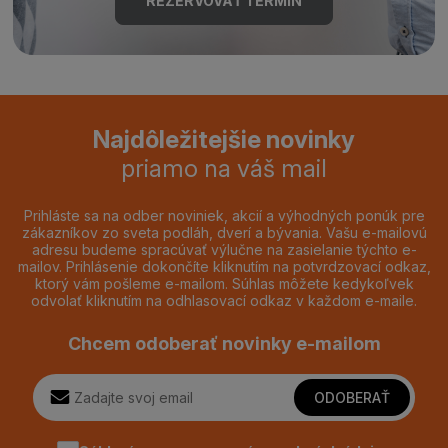
REZERVOVAŤ TERMÍN
Najdôležitejšie novinky
priamo na váš mail
Prihláste sa na odber noviniek, akcií a výhodných ponúk pre
zákazníkov zo sveta podláh, dverí a bývania. Vašu e-mailovú
adresu budeme spracúvať výlučne na zasielanie týchto e-
mailov. Prihlásenie dokončíte kliknutím na potvrdzovací odkaz,
ktorý vám pošleme e-mailom. Súhlas môžete kedykoľvek
odvolať kliknutím na odhlasovací odkaz v každom e-maile.
Chcem odoberať novinky e-mailom
ODOBERAŤ