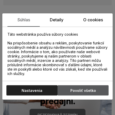
Súhlas
Detaily
O cookies
Zistite viac o vlastnostiach
produktu
Táto webstránka používa súbory cookies
Na prispôsobenie obsahu a reklám, poskytovanie funkcií
sociálnych médií a analýzu návštevnosti používame súbory
cookie. Informácie o tom, ako používate naše webové
stránky, poskytujeme aj našim partnerom v oblasti
sociálnych médií, inzercie a analýzy. Títo partneri môžu
príslušné informácie skombinovať s ďalšími údajmi, ktoré
ste im poskytli alebo ktoré od vás získali, keď ste používali
ich služby.
Poraďte sa s
odborníkom u nás na
Nastavenia
Povoliť všetko
predajni.