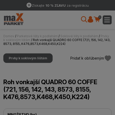
Získajte
10 % ZĽAVU
za registráciu
0
Domov
/
Parketové lišty k podlahám
/
Soklové lišty k podlahám
/
Prvky
k soklovým lištám
/ Roh vonkajší QUADRO 60 COFFE (721, 156, 142, 143,
8573, 8155, K476,8573,K468,K450,K224)
Pridať k obľúbeným
Prvky k soklovým lištám
Roh vonkajší QUADRO 60 COFFE
(721, 156, 142, 143, 8573, 8155,
K476,8573,K468,K450,K224)
MNOŽSTVO
(
ks
)