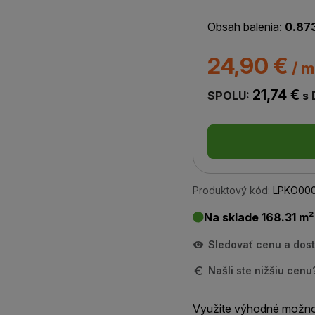
Obsah balenia:
0.87
24,90 €
/ m
21,74 €
SPOLU:
s
Produktový kód:
LPKO00
Na sklade 168.31 m²
Sledovať cenu a dos
Našli ste nižšiu cen
Využite výhodné možno