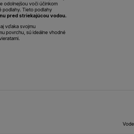
e odolnejšou voči účinkom
é podlahy. Tieto podlahy
nu pred striekajúcou vodou.
, aj vďaka svojmu
mu povrchu, sú ideálne vhodné
ieratami.
Vode