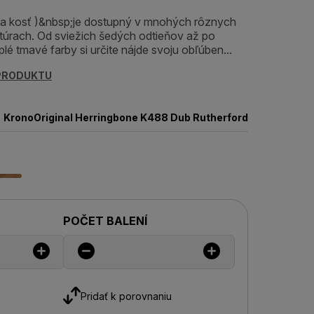
ia kosť )&nbsp;je dostupný v mnohých rôznych
túrach. Od sviežich šedých odtieňov až po
plé tmavé farby si určite nájde svoju obľúben...
 PRODUKTU
KronoOriginal Herringbone K488 Dub Rutherford
POČET BALENÍ
Pridať k porovnaniu