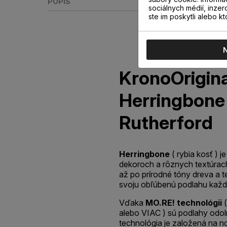
POPIS
sociálnych médií, inzer
ste im poskytli alebo kt
KronoOrigina
Herringbone
Rutherford
Herringbone
( rybia kosť )
dekoroch a rôznych textúrac
až po prírodné tóny dreva a te
svoju obľúbenú podlahu každý
Vďaka
MO.RE! technológii
(
alebo VIAC ) sú podlahy odoln
technológia je založená na n