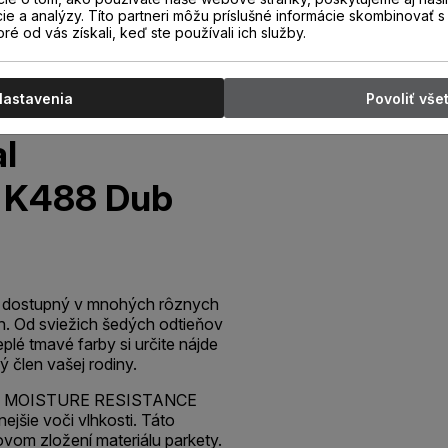
cie a analýzy. Títo partneri môžu príslušné informácie skombinovať s 
oré od vás získali, keď ste používali ich služby.
Nastavenia
Povoliť vše
l
 K488 Dub
 je dostupný v mnohých rôznych
h. Od sviežich šedých odtieňov
plé tmavé farby si určite nájde
 člen vašej rodiny.
 MOISTURE RESISTANCE
ejšie voči vlhkosti. Táto
ovom zložení materiálu parkety.