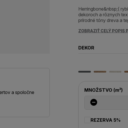
Herringbone&nbsp;( ryb
dekoroch a rôznych tex
prírodné tóny dreva a te
ZOBRAZIŤ CELÝ POPIS
DEKOR
MNOŽSTVO
(
m²
)
ertov a spoločne
REZERVA 5%