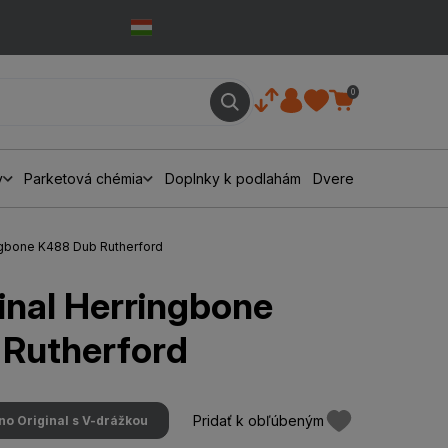
0
y
Parketová chémia
Doplnky k podlahám
Dvere
ingbone K488 Dub Rutherford
inal Herringbone
Rutherford
Pridať k obľúbeným
no Original s V-drážkou