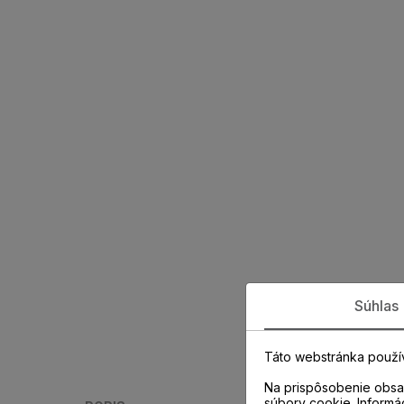
Súhlas
Táto webstránka použí
Na prispôsobenie obsah
súbory cookie. Informá