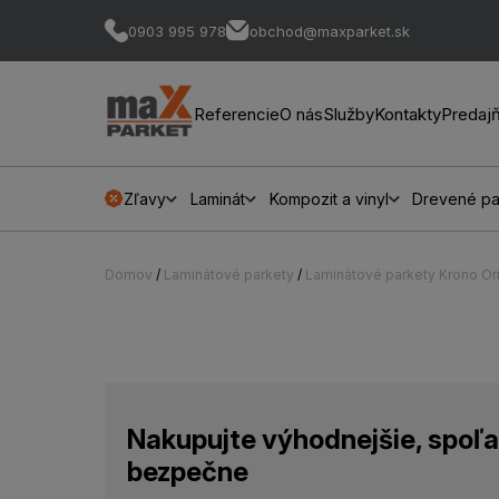
0903 995 978
obchod@maxparket.sk
Referencie
O nás
Služby
Kontakty
Predaj
Zľavy
Laminát
Kompozit a vinyl
Drevené pa
Domov
/
Laminátové parkety
/
Laminátové parkety Krono Ori
Nakupujte výhodnejšie, spoľa
bezpečne