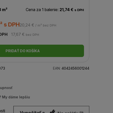
3 m²
Cena za 1 balenie:
21,74 €
s DPH
² s DPH
20,24 €
/ m² bez DPH
 DPH
17,67 €
bez DPH
PRIDAŤ DO KOŠÍKA
073
EAN:
4042456001244
tupnosť
u? My dáme lepšiu
sti