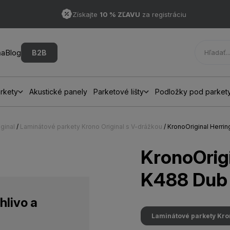
Získajte
10 % ZĽAVU
za registráciu
ňa
Blog
B2B
rkety
Akustické panely
Parketové lišty
Podložky pod parket
ginal
/
Laminátové parkety Krono Original s V-drážkou
/ KronoOriginal Herr
KronoOrig
K488 Dub 
hlivo a
Laminátové parkety Kro