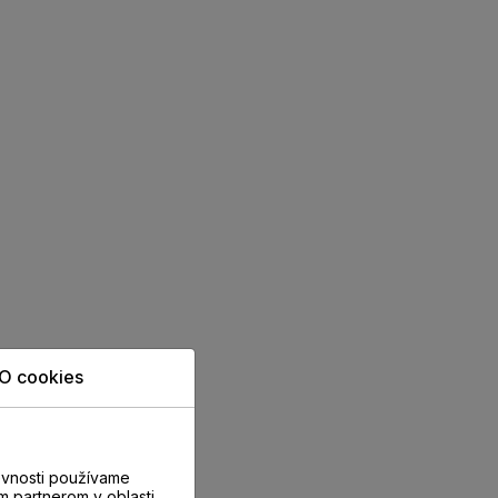
O cookies
evnosti používame
m partnerom v oblasti