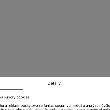
Detaily
va súbory cookies
u a reklám, poskytovanie funkcií sociálnych médií a analýzu návšt
cie o tom, ako používate naše webové stránky, poskytujeme aj naši