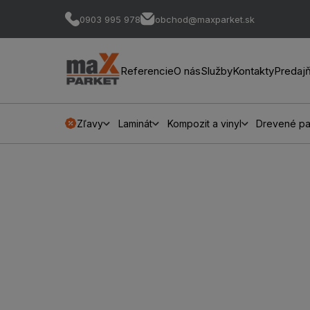
0903 995 978
obchod@maxparket.sk
Referencie
O nás
Služby
Kontakty
Predaj
Zľavy
Laminát
Kompozit a vinyl
Drevené pa