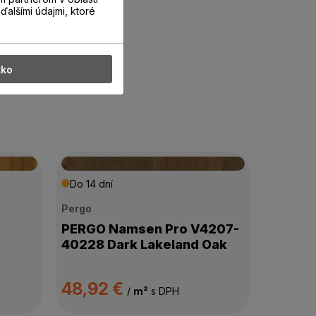
ďalšími údajmi, ktoré
tko
Do 14 dní
Pergo
PERGO Namsen Pro V4207-
40228 Dark Lakeland Oak
48,92 €
/
m²
s DPH