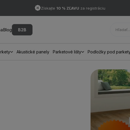
Získajte
10 % ZĽAVU
za registráciu
ňa
Blog
B2B
rkety
Akustické panely
Parketové lišty
Podložky pod parket