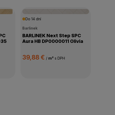
Do 14 dní
Barlinek
SPC
BARLINEK Next Step SPC
035
Aura HB DP0000011 Olivia
39,88 €
/
m²
s DPH