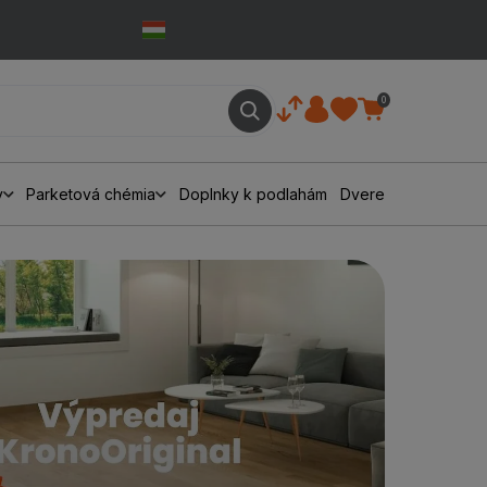
0
y
Parketová chémia
Doplnky k podlahám
Dvere