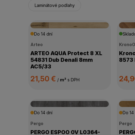
Laminátové podlahy
Do 14 dní
Skla
Arteo
KronoO
ARTEO AQUA Protect 8 XL
Krono
54831 Dub Denali 8mm
8573 
AC5/33
21,50 €
24,
/
m²
s DPH
Do 14 dní
Do 14 
Pergo
Pergo
PERGO ESPOO 0V L0364-
PERGO