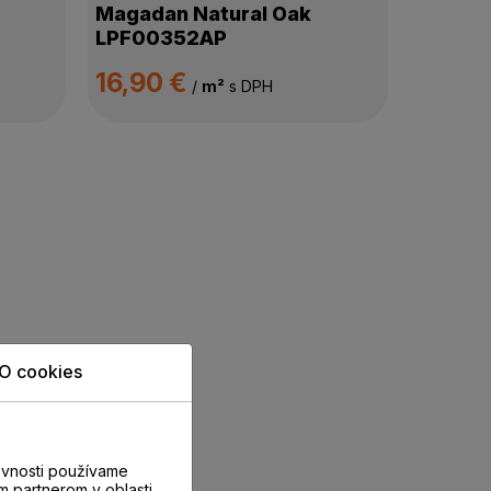
Magadan Natural Oak
LPF00352AP
16,90 €
/
m²
s DPH
O cookies
evnosti používame
m partnerom v oblasti