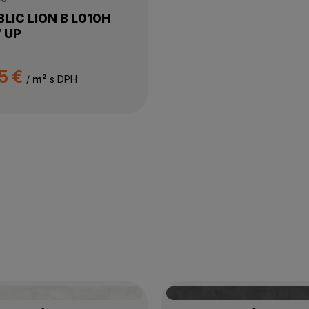
LIC LION B L010H
 UP
5 €
/
m²
s DPH