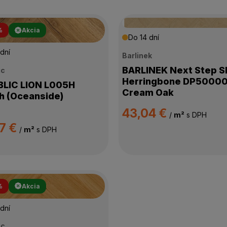
%
Akcia
Do 14 dní
dní
Barlinek
BARLINEK Next Step 
ic
Herringbone DP5000
C LION L005H
Cream Oak
 (Oceanside)
43,04 €
/
m²
s DPH
7 €
/
m²
s DPH
%
Akcia
dní
ic