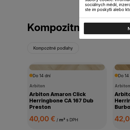
sociálnych médií, inzer
ste im poskytli alebo kt
Kompozitné podlahy
Kompozitné podlahy
Do 14 dní
Do 14 
Arbiton
Arbito
Arbiton Amaron Click
Arbit
Herringbone CA 167 Dub
Herri
Preston
Burb
40,00 €
42,
/
m²
s DPH