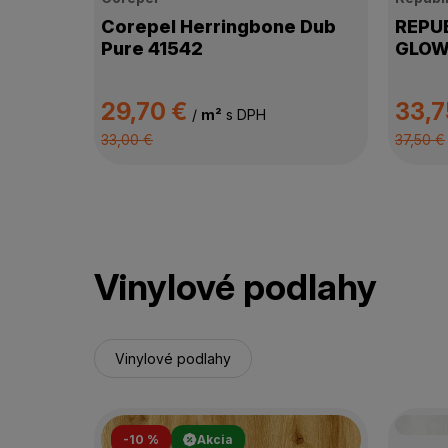
Corepel Herringbone Dub
REPUB
Pure 41542
GLOW
29,70 €
33,7
/
m²
s DPH
33,00 €
37,50 €
Vinylové podlahy
Vinylové podlahy
-10 %
Akcia