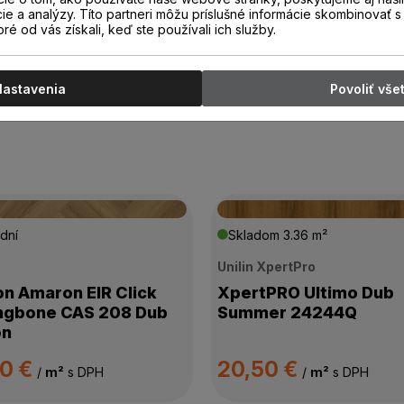
cie a analýzy. Títo partneri môžu príslušné informácie skombinovať s 
oré od vás získali, keď ste používali ich služby.
Nastavenia
Povoliť vše
dní
Skladom
3.36 m²
n
Unilin XpertPro
on Amaron EIR Click
XpertPRO Ultimo Dub
ngbone CAS 208 Dub
Summer 24244Q
on
00 €
20,50 €
/
m²
s DPH
/
m²
s DPH