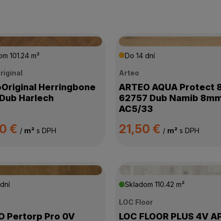
dom
101.24 m²
Do 14 dní
riginal
Arteo
Original Herringbone
ARTEO AQUA Protect 
Dub Harlech
62757 Dub Namib 8m
AC5/33
90 €
21,50 €
/
m²
s DPH
/
m²
s DPH
dní
Skladom
110.42 m²
LOC Floor
 Pertorp Pro 0V
LOC FLOOR PLUS 4V A