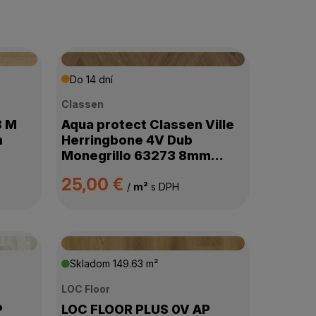
Do 14 dní
Classen
8 M
Aqua protect Classen Ville
m
Herringbone 4V Dub
Monegrillo 63273 8mm
AC5/33
25,00 €
/
m²
s DPH
Skladom
149.63 m²
LOC Floor
P
LOC FLOOR PLUS 0V AP